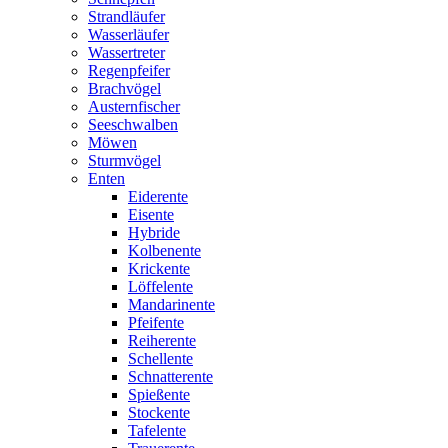
Strandläufer
Wasserläufer
Wassertreter
Regenpfeifer
Brachvögel
Austernfischer
Seeschwalben
Möwen
Sturmvögel
Enten
Eiderente
Eisente
Hybride
Kolbenente
Krickente
Löffelente
Mandarinente
Pfeifente
Reiherente
Schellente
Schnatterente
Spießente
Stockente
Tafelente