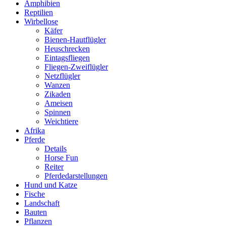
Amphibien
Reptilien
Wirbellose
Käfer
Bienen-Hautflügler
Heuschrecken
Eintagsfliegen
Fliegen-Zweiflügler
Netzflügler
Wanzen
Zikaden
Ameisen
Spinnen
Weichtiere
Afrika
Pferde
Details
Horse Fun
Reiter
Pferdedarstellungen
Hund und Katze
Fische
Landschaft
Bauten
Pflanzen