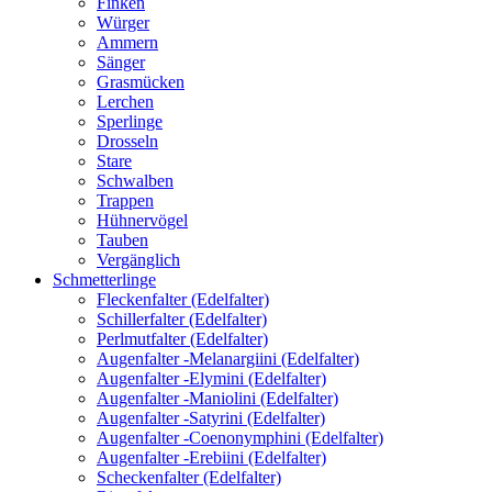
Finken
Würger
Ammern
Sänger
Grasmücken
Lerchen
Sperlinge
Drosseln
Stare
Schwalben
Trappen
Hühnervögel
Tauben
Vergänglich
Schmetterlinge
Fleckenfalter (Edelfalter)
Schillerfalter (Edelfalter)
Perlmutfalter (Edelfalter)
Augenfalter -Melanargiini (Edelfalter)
Augenfalter -Elymini (Edelfalter)
Augenfalter -Maniolini (Edelfalter)
Augenfalter -Satyrini (Edelfalter)
Augenfalter -Coenonymphini (Edelfalter)
Augenfalter -Erebiini (Edelfalter)
Scheckenfalter (Edelfalter)