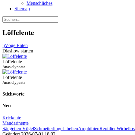
Menschliches
Sitemap
Löffelente
jj
Vögel
Enten
Diashow starten
Löffelente
Anas clypeata
Löffelente
Anas clypeata
Stichworte
Neu
Krickente
Mandarinente
Säugetiere
Vögel
Schmetterlinge
Libellen
Amphibien
Reptilien
Wirbellos
Geändert
2026-07-01 18:02