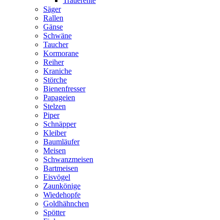
Trauerente
Säger
Rallen
Gänse
Schwäne
Taucher
Kormorane
Reiher
Kraniche
Störche
Bienenfresser
Papageien
Stelzen
Piper
Schnäpper
Kleiber
Baumläufer
Meisen
Schwanzmeisen
Bartmeisen
Eisvögel
Zaunkönige
Wiedehopfe
Goldhähnchen
Spötter