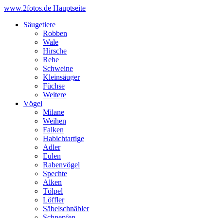
www.2fotos.de
Hauptseite
Säugetiere
Robben
Wale
Hirsche
Rehe
Schweine
Kleinsäuger
Füchse
Weitere
Vögel
Milane
Weihen
Falken
Habichtartige
Adler
Eulen
Rabenvögel
Spechte
Alken
Tölpel
Löffler
Säbelschnäbler
Schnepfen