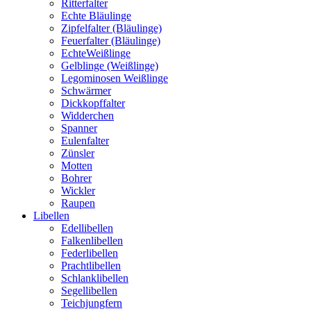
Ritterfalter
Echte Bläulinge
Zipfelfalter (Bläulinge)
Feuerfalter (Bläulinge)
EchteWeißlinge
Gelblinge (Weißlinge)
Legominosen Weißlinge
Schwärmer
Dickkopffalter
Widderchen
Spanner
Eulenfalter
Zünsler
Motten
Bohrer
Wickler
Raupen
Libellen
Edellibellen
Falkenlibellen
Federlibellen
Prachtlibellen
Schlanklibellen
Segellibellen
Teichjungfern