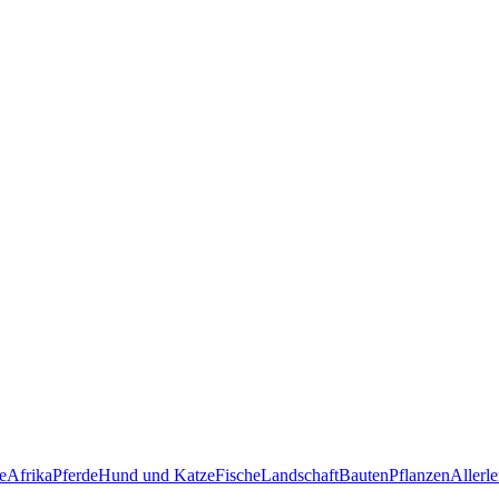
e
Afrika
Pferde
Hund und Katze
Fische
Landschaft
Bauten
Pflanzen
Allerle