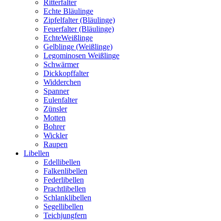
Ritterfalter
Echte Bläulinge
Zipfelfalter (Bläulinge)
Feuerfalter (Bläulinge)
EchteWeißlinge
Gelblinge (Weißlinge)
Legominosen Weißlinge
Schwärmer
Dickkopffalter
Widderchen
Spanner
Eulenfalter
Zünsler
Motten
Bohrer
Wickler
Raupen
Libellen
Edellibellen
Falkenlibellen
Federlibellen
Prachtlibellen
Schlanklibellen
Segellibellen
Teichjungfern