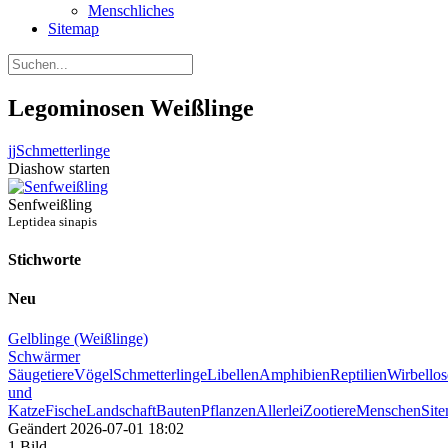
Menschliches
Sitemap
Legominosen Weißlinge
jj
Schmetterlinge
Diashow starten
Senfweißling
Leptidea sinapis
Stichworte
Neu
Gelblinge (Weißlinge)
Schwärmer
Säugetiere
Vögel
Schmetterlinge
Libellen
Amphibien
Reptilien
Wirbellos
und
Katze
Fische
Landschaft
Bauten
Pflanzen
Allerlei
Zootiere
Menschen
Sit
Geändert
2026-07-01 18:02
1 Bild