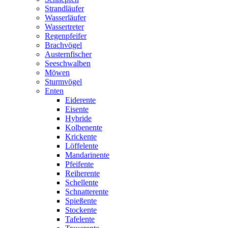
Strandläufer
Wasserläufer
Wassertreter
Regenpfeifer
Brachvögel
Austernfischer
Seeschwalben
Möwen
Sturmvögel
Enten
Eiderente
Eisente
Hybride
Kolbenente
Krickente
Löffelente
Mandarinente
Pfeifente
Reiherente
Schellente
Schnatterente
Spießente
Stockente
Tafelente