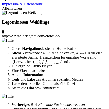
Impressum & Datenschutz
Album teilen
Legominosen Weißlinge
jj
https://www.instagram.com/2fotos.de/
Obere
Navigationsleiste
mit
Home
Button
Suche
- verwende
für eine exakte,
für eine
"A B"
A und B
erweiterte Suche. Trennzeichen für einzelne Worte sind
(Leerzeichen),
(
,
)
,
[
,
]
,
+
,
.
,
_
,
/
und
-
Hintergrund Audio Player
Eine Ebene nach
oben
Album
Information
Teile
und
Like
das Album in sozilalen Medien
Lade
den aktuellen Ordner als ZIP-Datei
Starte die
Diashow
Numpad *
Vorheriges
Bild
Pfeil links
Nach rechts wischen
Zurück zur
Miniaturen Seite
/ Eine Ebene nach oben
Esc