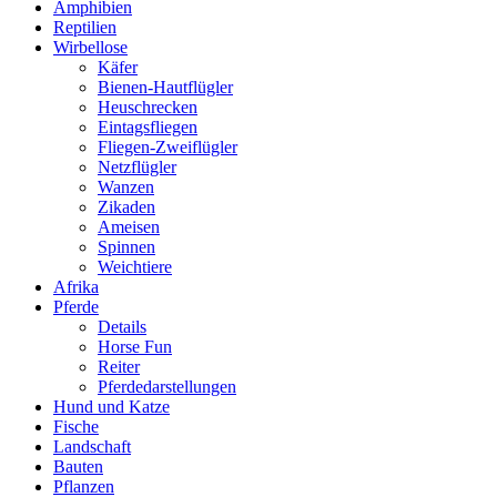
Amphibien
Reptilien
Wirbellose
Käfer
Bienen-Hautflügler
Heuschrecken
Eintagsfliegen
Fliegen-Zweiflügler
Netzflügler
Wanzen
Zikaden
Ameisen
Spinnen
Weichtiere
Afrika
Pferde
Details
Horse Fun
Reiter
Pferdedarstellungen
Hund und Katze
Fische
Landschaft
Bauten
Pflanzen