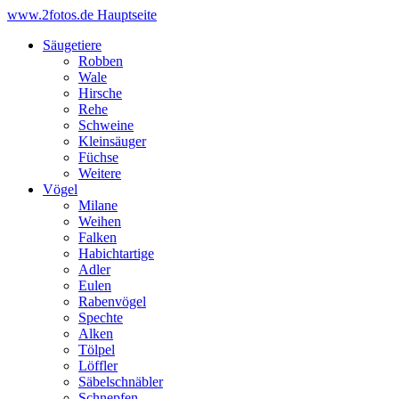
www.2fotos.de
Hauptseite
Säugetiere
Robben
Wale
Hirsche
Rehe
Schweine
Kleinsäuger
Füchse
Weitere
Vögel
Milane
Weihen
Falken
Habichtartige
Adler
Eulen
Rabenvögel
Spechte
Alken
Tölpel
Löffler
Säbelschnäbler
Schnepfen