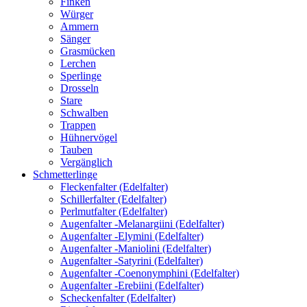
Finken
Würger
Ammern
Sänger
Grasmücken
Lerchen
Sperlinge
Drosseln
Stare
Schwalben
Trappen
Hühnervögel
Tauben
Vergänglich
Schmetterlinge
Fleckenfalter (Edelfalter)
Schillerfalter (Edelfalter)
Perlmutfalter (Edelfalter)
Augenfalter -Melanargiini (Edelfalter)
Augenfalter -Elymini (Edelfalter)
Augenfalter -Maniolini (Edelfalter)
Augenfalter -Satyrini (Edelfalter)
Augenfalter -Coenonymphini (Edelfalter)
Augenfalter -Erebiini (Edelfalter)
Scheckenfalter (Edelfalter)