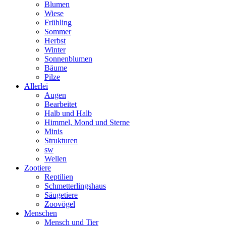
Blumen
Wiese
Frühling
Sommer
Herbst
Winter
Sonnenblumen
Bäume
Pilze
Allerlei
Augen
Bearbeitet
Halb und Halb
Himmel, Mond und Sterne
Minis
Strukturen
sw
Wellen
Zootiere
Reptilien
Schmetterlingshaus
Säugetiere
Zoovögel
Menschen
Mensch und Tier