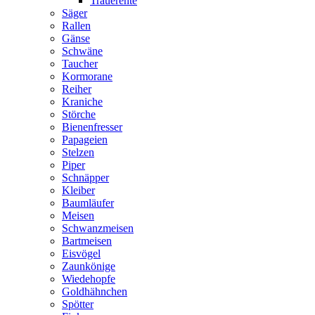
Trauerente
Säger
Rallen
Gänse
Schwäne
Taucher
Kormorane
Reiher
Kraniche
Störche
Bienenfresser
Papageien
Stelzen
Piper
Schnäpper
Kleiber
Baumläufer
Meisen
Schwanzmeisen
Bartmeisen
Eisvögel
Zaunkönige
Wiedehopfe
Goldhähnchen
Spötter