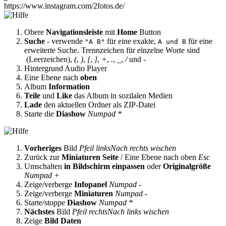
https://www.instagram.com/2fotos.de/
Obere
Navigationsleiste
mit
Home
Button
Suche
- verwende
für eine exakte,
für eine
"A B"
A und B
erweiterte Suche. Trennzeichen für einzelne Worte sind
(Leerzeichen),
(
,
)
,
[
,
]
,
+
,
.
,
_
,
/
und
-
Hintergrund Audio Player
Eine Ebene nach
oben
Album
Information
Teile
und
Like
das Album in sozilalen Medien
Lade
den aktuellen Ordner als ZIP-Datei
Starte die
Diashow
Numpad *
Vorheriges
Bild
Pfeil links
Nach rechts wischen
Zurück zur
Miniaturen Seite
/ Eine Ebene nach oben
Esc
Umschalten
in Bildschirm einpassen
oder
Originalgröße
Numpad +
Zeige/verberge
Infopanel
Numpad -
Zeige/verberge
Miniaturen
Numpad -
Starte/stoppe
Diashow
Numpad *
Nächstes
Bild
Pfeil rechts
Nach links wischen
Zeige
Bild Daten