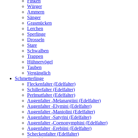
Finken
Würger
Ammern
Sänger
Grasmücken
Lerchen
Sperlinge
Drosseln
Stare
Schwalben
Trappen
Hühnervögel
Tauben
Vergänglich
Schmetterlinge
Fleckenfalter (Edelfalter)
Schillerfalter (Edelfalter)
Perlmutfalter (Edelfalter)
Augenfalter -Melanargiini (Edelfalter)
Augenfalter -Elymini (Edelfalter)
Augenfalter -Maniolini (Edelfalter)
Augenfalter -Satyrini (Edelfalter)
Augenfalter -Coenonymphini (Edelfalter)
Augenfalter -Erebiini (Edelfalter)
Scheckenfalter (Edelfalter)