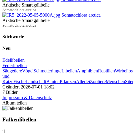
Arktische Smaragdlibelle
Somatochlora arctica
Arktische Smaragdlibelle
Somatochlora arctica
Stichworte
Neu
Edellibellen
Federlibellen
Säugetiere
Vögel
Schmetterlinge
Libellen
Amphibien
Reptilien
Wirbellos
und
Katze
Fische
Landschaft
Bauten
Pflanzen
Allerlei
Zootiere
Menschen
Sit
Geändert
2026-07-01 18:02
7 Bilder
Impressum & Datenschutz
Album teilen
Falkenlibellen
jj