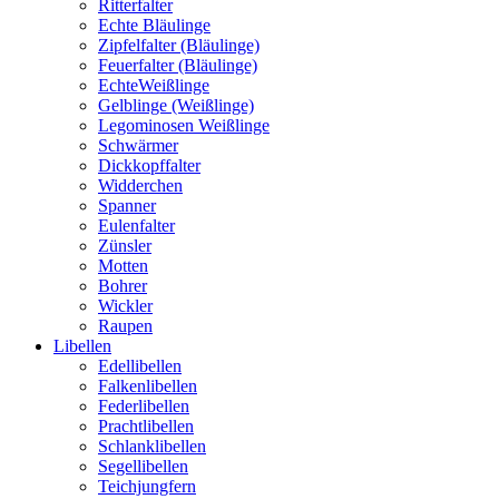
Ritterfalter
Echte Bläulinge
Zipfelfalter (Bläulinge)
Feuerfalter (Bläulinge)
EchteWeißlinge
Gelblinge (Weißlinge)
Legominosen Weißlinge
Schwärmer
Dickkopffalter
Widderchen
Spanner
Eulenfalter
Zünsler
Motten
Bohrer
Wickler
Raupen
Libellen
Edellibellen
Falkenlibellen
Federlibellen
Prachtlibellen
Schlanklibellen
Segellibellen
Teichjungfern