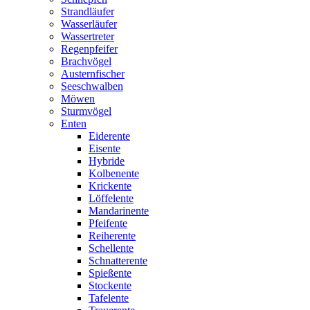
Strandläufer
Wasserläufer
Wassertreter
Regenpfeifer
Brachvögel
Austernfischer
Seeschwalben
Möwen
Sturmvögel
Enten
Eiderente
Eisente
Hybride
Kolbenente
Krickente
Löffelente
Mandarinente
Pfeifente
Reiherente
Schellente
Schnatterente
Spießente
Stockente
Tafelente