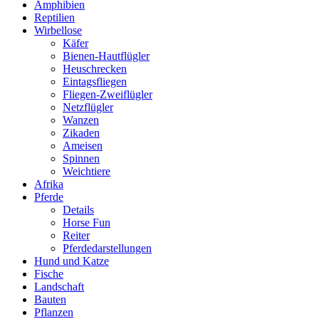
Amphibien
Reptilien
Wirbellose
Käfer
Bienen-Hautflügler
Heuschrecken
Eintagsfliegen
Fliegen-Zweiflügler
Netzflügler
Wanzen
Zikaden
Ameisen
Spinnen
Weichtiere
Afrika
Pferde
Details
Horse Fun
Reiter
Pferdedarstellungen
Hund und Katze
Fische
Landschaft
Bauten
Pflanzen