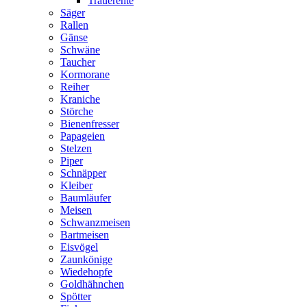
Trauerente
Säger
Rallen
Gänse
Schwäne
Taucher
Kormorane
Reiher
Kraniche
Störche
Bienenfresser
Papageien
Stelzen
Piper
Schnäpper
Kleiber
Baumläufer
Meisen
Schwanzmeisen
Bartmeisen
Eisvögel
Zaunkönige
Wiedehopfe
Goldhähnchen
Spötter