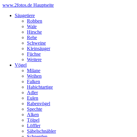
www.2fotos.de
Hauptseite
Säugetiere
Robben
Wale
Hirsche
Rehe
Schweine
Kleinsäuger
Füchse
Weitere
Vögel
Milane
Weihen
Falken
Habichtartige
Adler
Eulen
Rabenvögel
Spechte
Alken
Tölpel
Löffler
Säbelschnäbler
Schnepfen