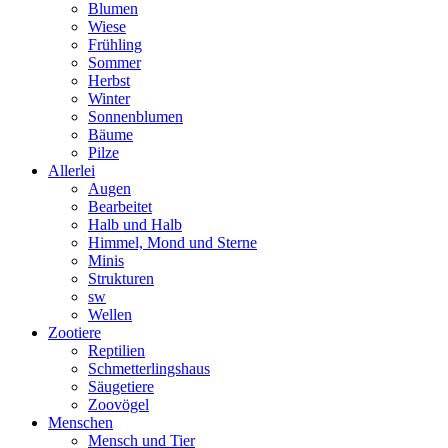
Blumen
Wiese
Frühling
Sommer
Herbst
Winter
Sonnenblumen
Bäume
Pilze
Allerlei
Augen
Bearbeitet
Halb und Halb
Himmel, Mond und Sterne
Minis
Strukturen
sw
Wellen
Zootiere
Reptilien
Schmetterlingshaus
Säugetiere
Zoovögel
Menschen
Mensch und Tier