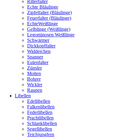
Ritterfalter
Echte Bläulinge
Zipfelfalter (Bläulinge)
Feuerfalter (Bläulinge)
EchteWeißlinge
Gelblinge (Weißlinge)
Legominosen Weißlinge
Schwärmer
Dickkopffalter
Widderchen
Spanner
Eulenfalter
Zünsler
Motten
Bohrer
Wickler
Raupen
Libellen
Edellibellen
Falkenlibellen
Federlibellen
Prachtlibellen
Schlanklibellen
Segellibellen
Teichjungfern