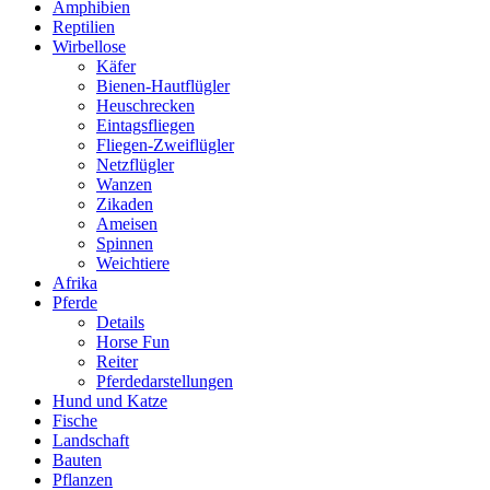
Amphibien
Reptilien
Wirbellose
Käfer
Bienen-Hautflügler
Heuschrecken
Eintagsfliegen
Fliegen-Zweiflügler
Netzflügler
Wanzen
Zikaden
Ameisen
Spinnen
Weichtiere
Afrika
Pferde
Details
Horse Fun
Reiter
Pferdedarstellungen
Hund und Katze
Fische
Landschaft
Bauten
Pflanzen