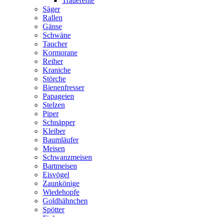
Trauerente
Säger
Rallen
Gänse
Schwäne
Taucher
Kormorane
Reiher
Kraniche
Störche
Bienenfresser
Papageien
Stelzen
Piper
Schnäpper
Kleiber
Baumläufer
Meisen
Schwanzmeisen
Bartmeisen
Eisvögel
Zaunkönige
Wiedehopfe
Goldhähnchen
Spötter