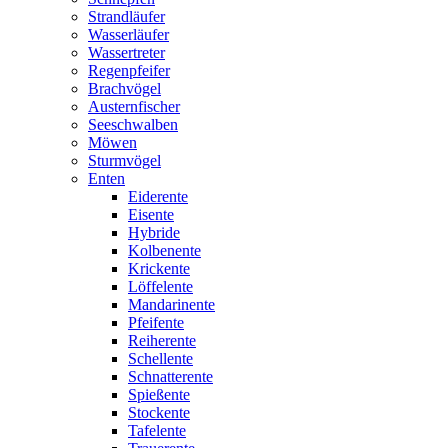
Strandläufer
Wasserläufer
Wassertreter
Regenpfeifer
Brachvögel
Austernfischer
Seeschwalben
Möwen
Sturmvögel
Enten
Eiderente
Eisente
Hybride
Kolbenente
Krickente
Löffelente
Mandarinente
Pfeifente
Reiherente
Schellente
Schnatterente
Spießente
Stockente
Tafelente