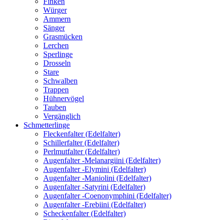
Finken
Würger
Ammern
Sänger
Grasmücken
Lerchen
Sperlinge
Drosseln
Stare
Schwalben
Trappen
Hühnervögel
Tauben
Vergänglich
Schmetterlinge
Fleckenfalter (Edelfalter)
Schillerfalter (Edelfalter)
Perlmutfalter (Edelfalter)
Augenfalter -Melanargiini (Edelfalter)
Augenfalter -Elymini (Edelfalter)
Augenfalter -Maniolini (Edelfalter)
Augenfalter -Satyrini (Edelfalter)
Augenfalter -Coenonymphini (Edelfalter)
Augenfalter -Erebiini (Edelfalter)
Scheckenfalter (Edelfalter)