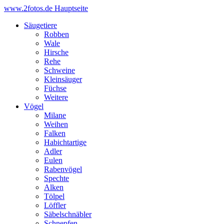
www.2fotos.de
Hauptseite
Säugetiere
Robben
Wale
Hirsche
Rehe
Schweine
Kleinsäuger
Füchse
Weitere
Vögel
Milane
Weihen
Falken
Habichtartige
Adler
Eulen
Rabenvögel
Spechte
Alken
Tölpel
Löffler
Säbelschnäbler
Schnepfen