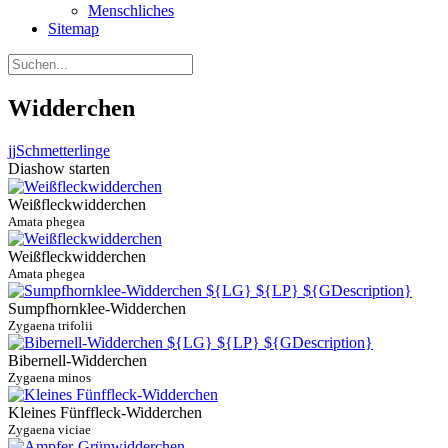
Menschliches
Sitemap
Widderchen
jj
Schmetterlinge
Diashow starten
Weißfleckwidderchen
Amata phegea
Weißfleckwidderchen
Amata phegea
Sumpfhornklee-Widderchen
Zygaena trifolii
Bibernell-Widderchen
Zygaena minos
Kleines Fünffleck-Widderchen
Zygaena viciae