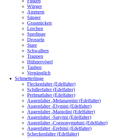
Finken
Würger
Ammern
Sänger
Grasmücken
Lerchen
Sperlinge
Drosseln
Stare
Schwalben
Trappen
Hühnervögel
Tauben
Vergänglich
Schmetterlinge
Fleckenfalter (Edelfalter)
Schillerfalter (Edelfalter)
Perlmutfalter (Edelfalter)
Augenfalter -Melanargiini (Edelfalter)
Augenfalter -Elymini (Edelfalter)
Augenfalter -Maniolini (Edelfalter)
Augenfalter -Satyrini (Edelfalter)
Augenfalter -Coenonymphini (Edelfalter)
Augenfalter -Erebiini (Edelfalter)
Scheckenfalter (Edelfalter)