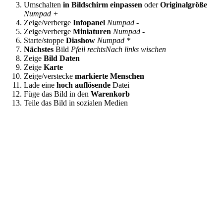
Umschalten
in Bildschirm einpassen
oder
Originalgröße
Numpad +
Zeige/verberge
Infopanel
Numpad -
Zeige/verberge
Miniaturen
Numpad -
Starte/stoppe
Diashow
Numpad *
Nächstes
Bild
Pfeil rechts
Nach links wischen
Zeige
Bild Daten
Zeige
Karte
Zeige/verstecke
markierte Menschen
Lade eine
hoch auflösende
Datei
Füge das Bild in den
Warenkorb
Teile das Bild in sozialen Medien