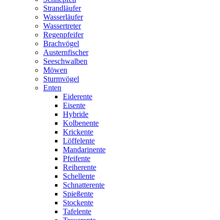
Strandläufer
Wasserläufer
Wassertreter
Regenpfeifer
Brachvögel
Austernfischer
Seeschwalben
Möwen
Sturmvögel
Enten
Eiderente
Eisente
Hybride
Kolbenente
Krickente
Löffelente
Mandarinente
Pfeifente
Reiherente
Schellente
Schnatterente
Spießente
Stockente
Tafelente