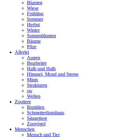
Blumen
Wiese
Frühling
Sommer
Herbst
Winter
Sonnenblumen
Bäume
Pilze
Allerlei
Augen
Bearbeitet
Halb und Halb
Himmel, Mond und Sterne
Minis
Strukturen
sw
Wellen
Zootiere
Reptilien
Schmetterlingshaus
Säugetiere
Zoovögel
Menschen
Mensch und Tier