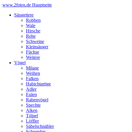
www.2fotos.de
Hauptseite
Säugetiere
Robben
Wale
Hirsche
Rehe
Schweine
Kleinsäuger
Füchse
Weitere
Vögel
Milane
Weihen
Falken
Habichtartige
Adler
Eulen
Rabenvögel
Spechte
Alken
Tölpel
Löffler
Säbelschnäbler
Schnepfen