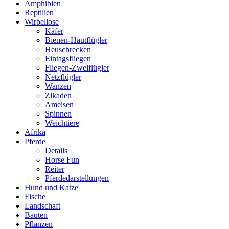
Amphibien
Reptilien
Wirbellose
Käfer
Bienen-Hautflügler
Heuschrecken
Eintagsfliegen
Fliegen-Zweiflügler
Netzflügler
Wanzen
Zikaden
Ameisen
Spinnen
Weichtiere
Afrika
Pferde
Details
Horse Fun
Reiter
Pferdedarstellungen
Hund und Katze
Fische
Landschaft
Bauten
Pflanzen