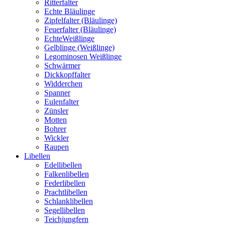
Ritterfalter
Echte Bläulinge
Zipfelfalter (Bläulinge)
Feuerfalter (Bläulinge)
EchteWeißlinge
Gelblinge (Weißlinge)
Legominosen Weißlinge
Schwärmer
Dickkopffalter
Widderchen
Spanner
Eulenfalter
Zünsler
Motten
Bohrer
Wickler
Raupen
Libellen
Edellibellen
Falkenlibellen
Federlibellen
Prachtlibellen
Schlanklibellen
Segellibellen
Teichjungfern