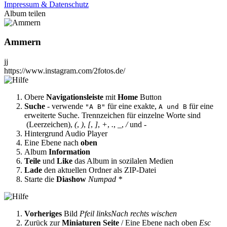
Impressum & Datenschutz
Album teilen
Ammern
jj
https://www.instagram.com/2fotos.de/
Obere
Navigationsleiste
mit
Home
Button
Suche
- verwende
für eine exakte,
für eine
"A B"
A und B
erweiterte Suche. Trennzeichen für einzelne Worte sind
(Leerzeichen),
(
,
)
,
[
,
]
,
+
,
.
,
_
,
/
und
-
Hintergrund Audio Player
Eine Ebene nach
oben
Album
Information
Teile
und
Like
das Album in sozilalen Medien
Lade
den aktuellen Ordner als ZIP-Datei
Starte die
Diashow
Numpad *
Vorheriges
Bild
Pfeil links
Nach rechts wischen
Zurück zur
Miniaturen Seite
/ Eine Ebene nach oben
Esc