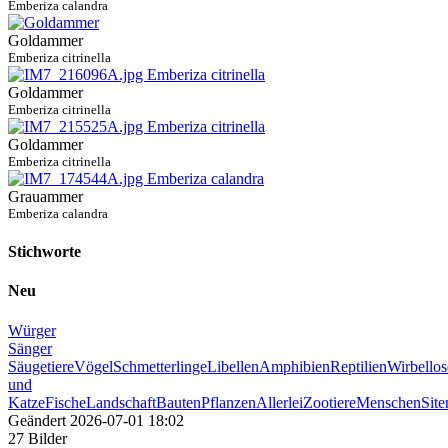
Emberiza calandra
Goldammer
Emberiza citrinella
Goldammer
Emberiza citrinella
Goldammer
Emberiza citrinella
Grauammer
Emberiza calandra
Stichworte
Neu
Würger
Sänger
Säugetiere
Vögel
Schmetterlinge
Libellen
Amphibien
Reptilien
Wirbellos
und
Katze
Fische
Landschaft
Bauten
Pflanzen
Allerlei
Zootiere
Menschen
Sit
Geändert
2026-07-01 18:02
27 Bilder