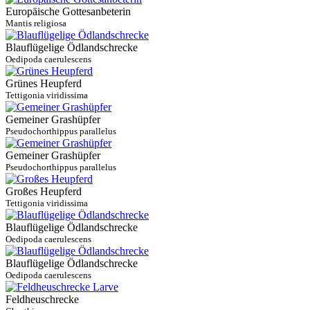
Europäische Gottesanbeterin
Mantis religiosa
Blauflügelige Ödlandschrecke
Oedipoda caerulescens
Grünes Heupferd
Tettigonia viridissima
Gemeiner Grashüpfer
Pseudochorthippus parallelus
Gemeiner Grashüpfer
Pseudochorthippus parallelus
Großes Heupferd
Tettigonia viridissima
Blauflügelige Ödlandschrecke
Oedipoda caerulescens
Blauflügelige Ödlandschrecke
Oedipoda caerulescens
Feldheuschrecke