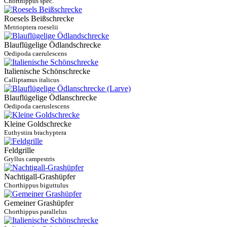
Chorthippus spec.
Roesels Beißschrecke
Metrioptera roeselii
Blauflügelige Ödlandschrecke
Oedipoda caerulescens
Italienische Schönschrecke
Calliptamus italicus
Blauflügelige Ödlanschrecke
Oedipoda caeruslescens
Kleine Goldschrecke
Euthystira brachyptera
Feldgrille
Gryllus campestris
Nachtigall-Grashüpfer
Chorthippus biguttulus
Gemeiner Grashüpfer
Chorthippus parallelus