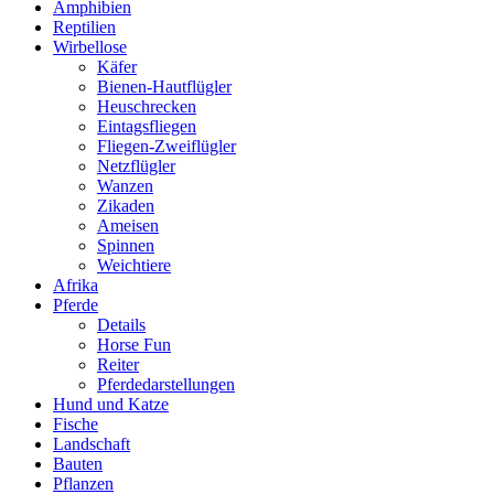
Amphibien
Reptilien
Wirbellose
Käfer
Bienen-Hautflügler
Heuschrecken
Eintagsfliegen
Fliegen-Zweiflügler
Netzflügler
Wanzen
Zikaden
Ameisen
Spinnen
Weichtiere
Afrika
Pferde
Details
Horse Fun
Reiter
Pferdedarstellungen
Hund und Katze
Fische
Landschaft
Bauten
Pflanzen