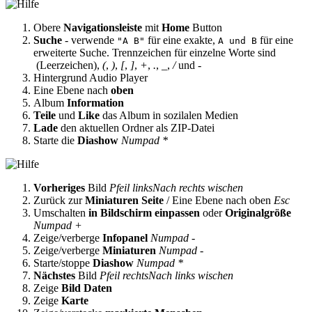
Obere
Navigationsleiste
mit
Home
Button
Suche
- verwende
für eine exakte,
für eine
"A B"
A und B
erweiterte Suche. Trennzeichen für einzelne Worte sind
(Leerzeichen),
(
,
)
,
[
,
]
,
+
,
.
,
_
,
/
und
-
Hintergrund Audio Player
Eine Ebene nach
oben
Album
Information
Teile
und
Like
das Album in sozilalen Medien
Lade
den aktuellen Ordner als ZIP-Datei
Starte die
Diashow
Numpad *
Vorheriges
Bild
Pfeil links
Nach rechts wischen
Zurück zur
Miniaturen Seite
/ Eine Ebene nach oben
Esc
Umschalten
in Bildschirm einpassen
oder
Originalgröße
Numpad +
Zeige/verberge
Infopanel
Numpad -
Zeige/verberge
Miniaturen
Numpad -
Starte/stoppe
Diashow
Numpad *
Nächstes
Bild
Pfeil rechts
Nach links wischen
Zeige
Bild Daten
Zeige
Karte