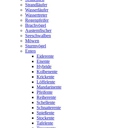
Strandläufer
Wasserläufer
Wassertreter
Regenpfeifer
Brachvögel
Austernfischer
Seeschwalben
Möwen
Sturmvögel
Enten
Eiderente
Eisente
Hybride
Kolbenente
Krickente
Löffelente
Mandarinente
Pfeifente
Reiherente
Schellente
Schnatterente
Spießente
Stockente
Tafelente