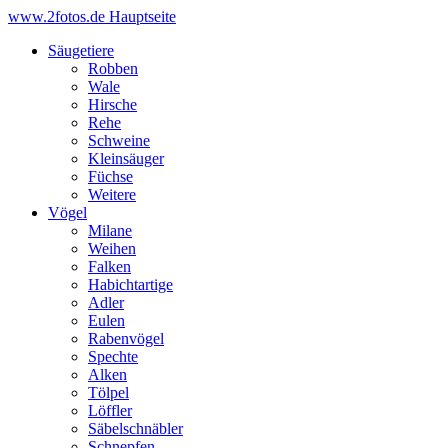
www.2fotos.de
Hauptseite
Säugetiere
Robben
Wale
Hirsche
Rehe
Schweine
Kleinsäuger
Füchse
Weitere
Vögel
Milane
Weihen
Falken
Habichtartige
Adler
Eulen
Rabenvögel
Spechte
Alken
Tölpel
Löffler
Säbelschnäbler
Schnepfen