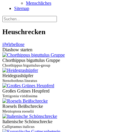
Menschliches
Sitemap
Heuschrecken
jj
Wirbellose
Diashow starten
Chorthippus biguttulus Gruppe
Chorthippus biguttulus-group
Heidegrashüpfer
Stenobothrus lineatus
Großes Grünes Heupferd
Tettigonia viridissima
Roesels Beißschrecke
Metrioptera roeselii
Italienische Schönschrecke
Calliptamus italicus