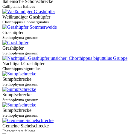
Italienische Schönschrecke
Calliptamus italicus
Weißrandiger Grashüpfer
Chorthippus albomarginatus
Grashüpfer
Stethophyma grossum
Grashüpfer
Stethophyma grossum
Nachtigall-Grashüpfer
Chorthippus biguttulus
Sumpfschrecke
Stethophyma grossum
Sumpfschrecke
Stethophyma grossum
Sumpfschrecke
Stethophyma grossum
Gemeine Sichelschrecke
Phaneroptera falcata