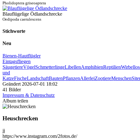
Pholidoptera griseoaptera
Blauflügelige Ödlandschrecke
Oedipoda caerulescens
Stichworte
Neu
Bienen-Hautflügler
Eintagsfliegen
Säugetiere
Vögel
Schmetterlinge
Libellen
Amphibien
Reptilien
Wirbellos
und
Katze
Fische
Landschaft
Bauten
Pflanzen
Allerlei
Zootiere
Menschen
Sit
Geändert
2026-07-01 18:02
41 Bilder
Impressum & Datenschutz
Album teilen
Heuschrecken
jj
https://www.instagram.com/2fotos.de/