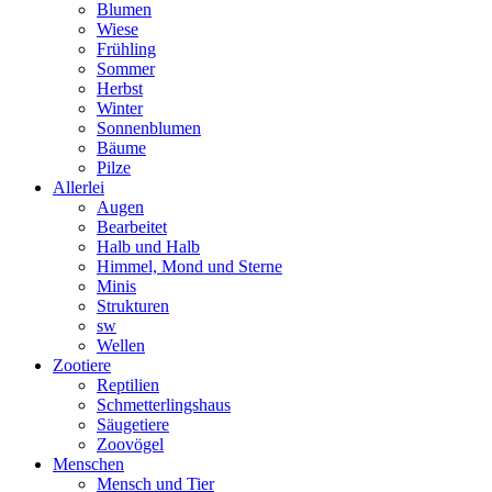
Blumen
Wiese
Frühling
Sommer
Herbst
Winter
Sonnenblumen
Bäume
Pilze
Allerlei
Augen
Bearbeitet
Halb und Halb
Himmel, Mond und Sterne
Minis
Strukturen
sw
Wellen
Zootiere
Reptilien
Schmetterlingshaus
Säugetiere
Zoovögel
Menschen
Mensch und Tier