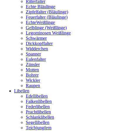
Ritterfalter
Echte Bläulinge
Zipfelfalter (Bläulinge)
Feuerfalter (Bläulinge)
EchteWeißlinge
Gelblinge (Weißlinge)
Legominosen Weißlinge
Schwärmer
Dickkopffalter
Widderchen
Spanner
Eulenfalter
Zünsler
Motten
Bohrer
Wickler
Raupen
Libellen
Edellibellen
Falkenlibellen
Federlibellen
Prachtlibellen
Schlanklibellen
Segellibellen
Teichjungfern