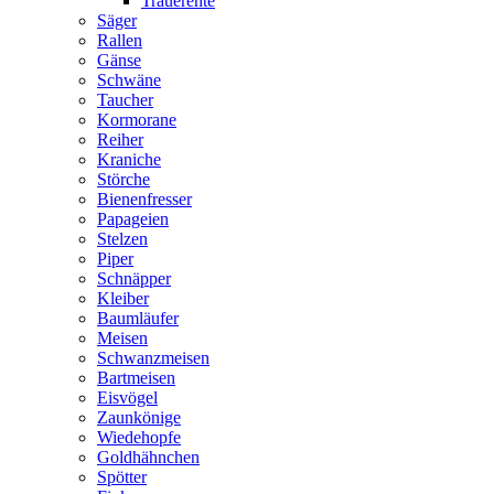
Trauerente
Säger
Rallen
Gänse
Schwäne
Taucher
Kormorane
Reiher
Kraniche
Störche
Bienenfresser
Papageien
Stelzen
Piper
Schnäpper
Kleiber
Baumläufer
Meisen
Schwanzmeisen
Bartmeisen
Eisvögel
Zaunkönige
Wiedehopfe
Goldhähnchen
Spötter