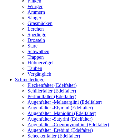
Finken
Würger
Ammern
Sänger
Grasmücken
Lerchen
Sperlinge
Drosseln
Stare
Schwalben
Trappen
Hühnervögel
Tauben
Vergänglich
Schmetterlinge
Fleckenfalter (Edelfalter)
Schillerfalter (Edelfalter)
Perlmutfalter (Edelfalter)
Augenfalter -Melanargiini (Edelfalter)
Augenfalter -Elymini (Edelfalter)
Augenfalter -Maniolini (Edelfalter)
Augenfalter -Satyrini (Edelfalter)
Augenfalter -Coenonymphini (Edelfalter)
Augenfalter -Erebiini (Edelfalter)
Scheckenfalter (Edelfalter)