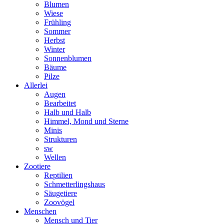
Blumen
Wiese
Frühling
Sommer
Herbst
Winter
Sonnenblumen
Bäume
Pilze
Allerlei
Augen
Bearbeitet
Halb und Halb
Himmel, Mond und Sterne
Minis
Strukturen
sw
Wellen
Zootiere
Reptilien
Schmetterlingshaus
Säugetiere
Zoovögel
Menschen
Mensch und Tier