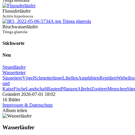
Tringa nebularia
Flussuferläufer
Actitis hypoleucos
Bruchwasserläufer
Tringa glareola
Stichworte
Neu
Strandläufer
Wassertreter
Säugetiere
Vögel
Schmetterlinge
Libellen
Amphibien
Reptilien
Wirbellos
und
Katze
Fische
Landschaft
Bauten
Pflanzen
Allerlei
Zootiere
Menschen
Sit
Geändert
2026-07-01 18:02
16 Bilder
Impressum & Datenschutz
Album teilen
Wasserläufer