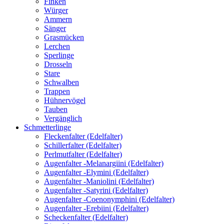
Finken
Würger
Ammern
Sänger
Grasmücken
Lerchen
Sperlinge
Drosseln
Stare
Schwalben
Trappen
Hühnervögel
Tauben
Vergänglich
Schmetterlinge
Fleckenfalter (Edelfalter)
Schillerfalter (Edelfalter)
Perlmutfalter (Edelfalter)
Augenfalter -Melanargiini (Edelfalter)
Augenfalter -Elymini (Edelfalter)
Augenfalter -Maniolini (Edelfalter)
Augenfalter -Satyrini (Edelfalter)
Augenfalter -Coenonymphini (Edelfalter)
Augenfalter -Erebiini (Edelfalter)
Scheckenfalter (Edelfalter)