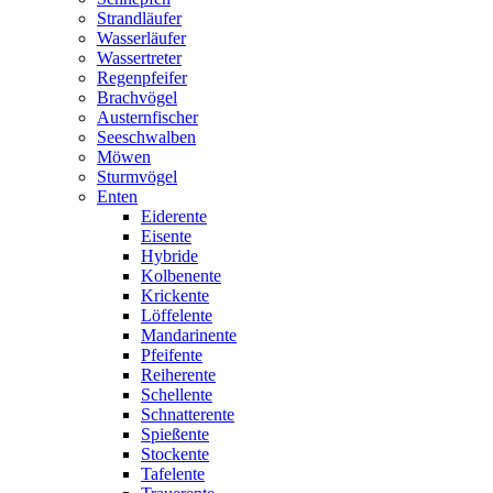
Strandläufer
Wasserläufer
Wassertreter
Regenpfeifer
Brachvögel
Austernfischer
Seeschwalben
Möwen
Sturmvögel
Enten
Eiderente
Eisente
Hybride
Kolbenente
Krickente
Löffelente
Mandarinente
Pfeifente
Reiherente
Schellente
Schnatterente
Spießente
Stockente
Tafelente