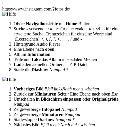
jj
https://www.instagram.com/2fotos.de/
Obere
Navigationsleiste
mit
Home
Button
Suche
- verwende
für eine exakte,
für eine
"A B"
A und B
erweiterte Suche. Trennzeichen für einzelne Worte sind
(Leerzeichen),
(
,
)
,
[
,
]
,
+
,
.
,
_
,
/
und
-
Hintergrund Audio Player
Eine Ebene nach
oben
Album
Information
Teile
und
Like
das Album in sozilalen Medien
Lade
den aktuellen Ordner als ZIP-Datei
Starte die
Diashow
Numpad *
Vorheriges
Bild
Pfeil links
Nach rechts wischen
Zurück zur
Miniaturen Seite
/ Eine Ebene nach oben
Esc
Umschalten
in Bildschirm einpassen
oder
Originalgröße
Numpad +
Zeige/verberge
Infopanel
Numpad -
Zeige/verberge
Miniaturen
Numpad -
Starte/stoppe
Diashow
Numpad *
Nächstes
Bild
Pfeil rechts
Nach links wischen