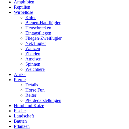
Amphibien
Reptilien
Wirbellose
Käfer
Bienen-Hautflügler
Heuschrecken
Eintagsfliegen
Fliegen-Zweiflügler
Netzflügler
Wanzen
Zikaden
Ameisen
Spinnen
Weichtiere
Afrika
Pferde
Details
Horse Fun
Reiter
Pferdedarstellungen
Hund und Katze
Fische
Landschaft
Bauten
Pflanzen