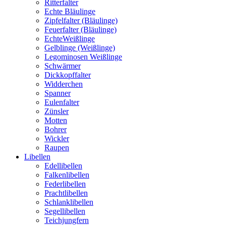
Ritterfalter
Echte Bläulinge
Zipfelfalter (Bläulinge)
Feuerfalter (Bläulinge)
EchteWeißlinge
Gelblinge (Weißlinge)
Legominosen Weißlinge
Schwärmer
Dickkopffalter
Widderchen
Spanner
Eulenfalter
Zünsler
Motten
Bohrer
Wickler
Raupen
Libellen
Edellibellen
Falkenlibellen
Federlibellen
Prachtlibellen
Schlanklibellen
Segellibellen
Teichjungfern