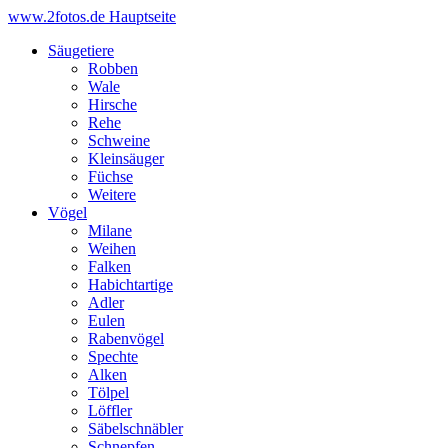
www.2fotos.de
Hauptseite
Säugetiere
Robben
Wale
Hirsche
Rehe
Schweine
Kleinsäuger
Füchse
Weitere
Vögel
Milane
Weihen
Falken
Habichtartige
Adler
Eulen
Rabenvögel
Spechte
Alken
Tölpel
Löffler
Säbelschnäbler
Schnepfen