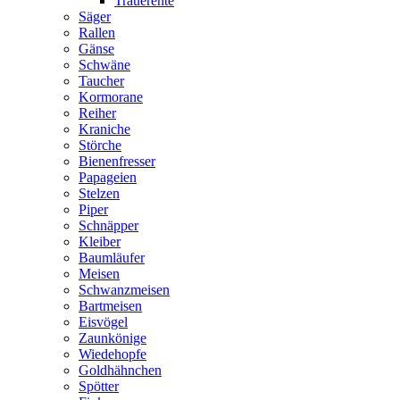
Trauerente
Säger
Rallen
Gänse
Schwäne
Taucher
Kormorane
Reiher
Kraniche
Störche
Bienenfresser
Papageien
Stelzen
Piper
Schnäpper
Kleiber
Baumläufer
Meisen
Schwanzmeisen
Bartmeisen
Eisvögel
Zaunkönige
Wiedehopfe
Goldhähnchen
Spötter