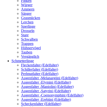
Finken
Würger
Ammern
Sänger
Grasmücken
Lerchen
Sperlinge
Drosseln
Stare
Schwalben
Trappen
Hühnervögel
Tauben
Vergänglich
Schmetterlinge
Fleckenfalter (Edelfalter)
Schillerfalter (Edelfalter)
Perlmutfalter (Edelfalter)
Augenfalter -Melanargiini (Edelfalter)
Augenfalter -Elymini (Edelfalter)
Augenfalter -Maniolini (Edelfalter)
Augenfalter -Satyrini (Edelfalter)
Augenfalter -Coenonymphini (Edelfalter)
Augenfalter -Erebiini (Edelfalter)
Scheckenfalter (Edelfalter)