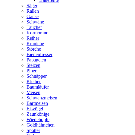
Trauerente
Säger
Rallen
Gänse
Schwäne
Taucher
Kormorane
Reiher
Kraniche
Störche
Bienenfresser
Papageien
Stelzen
Piper
Schnäpper
Kleiber
Baumläufer
Meisen
Schwanzmeisen
Bartmeisen
Eisvögel
Zaunkönige
Wiedehopfe
Goldhähnchen
Spötter