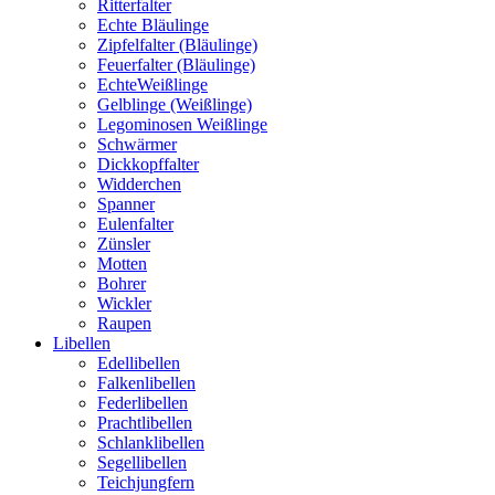
Ritterfalter
Echte Bläulinge
Zipfelfalter (Bläulinge)
Feuerfalter (Bläulinge)
EchteWeißlinge
Gelblinge (Weißlinge)
Legominosen Weißlinge
Schwärmer
Dickkopffalter
Widderchen
Spanner
Eulenfalter
Zünsler
Motten
Bohrer
Wickler
Raupen
Libellen
Edellibellen
Falkenlibellen
Federlibellen
Prachtlibellen
Schlanklibellen
Segellibellen
Teichjungfern