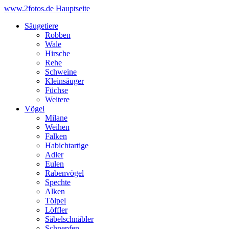
www.2fotos.de
Hauptseite
Säugetiere
Robben
Wale
Hirsche
Rehe
Schweine
Kleinsäuger
Füchse
Weitere
Vögel
Milane
Weihen
Falken
Habichtartige
Adler
Eulen
Rabenvögel
Spechte
Alken
Tölpel
Löffler
Säbelschnäbler
Schnepfen