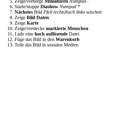
Zeige/verberge
Miniaturen
Numpad -
Starte/stoppe
Diashow
Numpad *
Nächstes
Bild
Pfeil rechts
Nach links wischen
Zeige
Bild Daten
Zeige
Karte
Zeige/verstecke
markierte Menschen
Lade eine
hoch auflösende
Datei
Füge das Bild in den
Warenkorb
Teile das Bild in sozialen Medien