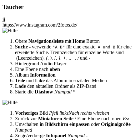
Taucher
jj
https://www.instagram.com/2fotos.de/
Obere
Navigationsleiste
mit
Home
Button
Suche
- verwende
für eine exakte,
für eine
"A B"
A und B
erweiterte Suche. Trennzeichen für einzelne Worte sind
(Leerzeichen),
(
,
)
,
[
,
]
,
+
,
.
,
_
,
/
und
-
Hintergrund Audio Player
Eine Ebene nach
oben
Album
Information
Teile
und
Like
das Album in sozilalen Medien
Lade
den aktuellen Ordner als ZIP-Datei
Starte die
Diashow
Numpad *
Vorheriges
Bild
Pfeil links
Nach rechts wischen
Zurück zur
Miniaturen Seite
/ Eine Ebene nach oben
Esc
Umschalten
in Bildschirm einpassen
oder
Originalgröße
Numpad +
Zeige/verberge
Infopanel
Numpad -