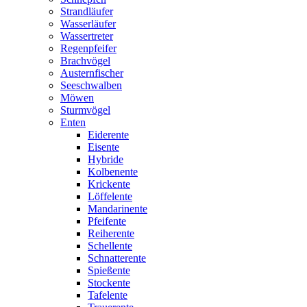
Strandläufer
Wasserläufer
Wassertreter
Regenpfeifer
Brachvögel
Austernfischer
Seeschwalben
Möwen
Sturmvögel
Enten
Eiderente
Eisente
Hybride
Kolbenente
Krickente
Löffelente
Mandarinente
Pfeifente
Reiherente
Schellente
Schnatterente
Spießente
Stockente
Tafelente