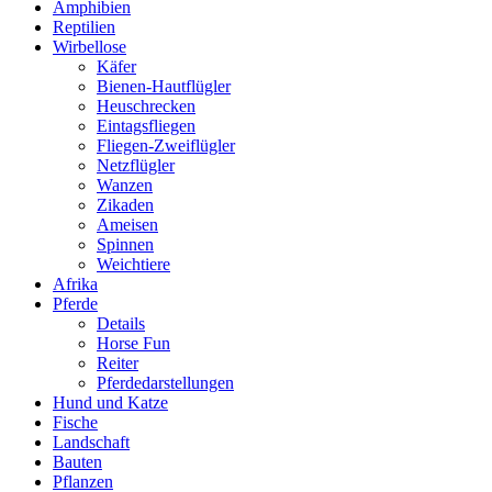
Amphibien
Reptilien
Wirbellose
Käfer
Bienen-Hautflügler
Heuschrecken
Eintagsfliegen
Fliegen-Zweiflügler
Netzflügler
Wanzen
Zikaden
Ameisen
Spinnen
Weichtiere
Afrika
Pferde
Details
Horse Fun
Reiter
Pferdedarstellungen
Hund und Katze
Fische
Landschaft
Bauten
Pflanzen