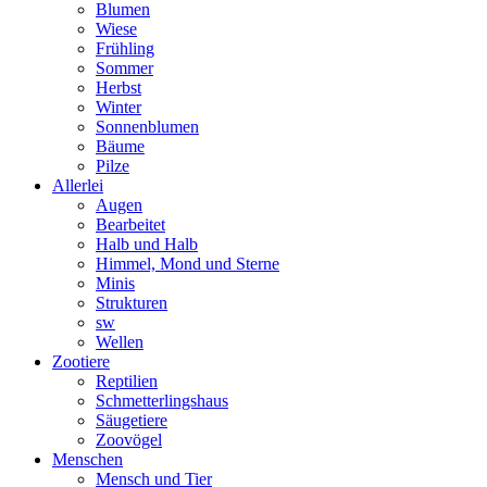
Blumen
Wiese
Frühling
Sommer
Herbst
Winter
Sonnenblumen
Bäume
Pilze
Allerlei
Augen
Bearbeitet
Halb und Halb
Himmel, Mond und Sterne
Minis
Strukturen
sw
Wellen
Zootiere
Reptilien
Schmetterlingshaus
Säugetiere
Zoovögel
Menschen
Mensch und Tier