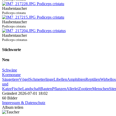
Haubentaucher
Podiceps cristatu
Haubentaucher
Podiceps cristatu
Haubentaucher
Podiceps cristatus
Stichworte
Neu
Schwäne
Kormorane
Säugetiere
Vögel
Schmetterlinge
Libellen
Amphibien
Reptilien
Wirbellos
und
Katze
Fische
Landschaft
Bauten
Pflanzen
Allerlei
Zootiere
Menschen
Sit
Geändert
2026-07-01 18:02
60 Bilder
Impressum & Datenschutz
Album teilen