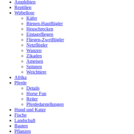
Amphibien
Reptilien
Wirbellose
Käfer
Bienen-Hautflügler
Heuschrecken
Eintagsfliegen
Fliegen-Zweiflügler
Netzflügler
Wanzen
Zikaden
Ameisen
Spinnen
Weichtiere
Afrika
Pferde
Details
Horse Fun
Reiter
Pferdedarstellungen
Hund und Katze
Fische
Landschaft
Bauten
Pflanzen