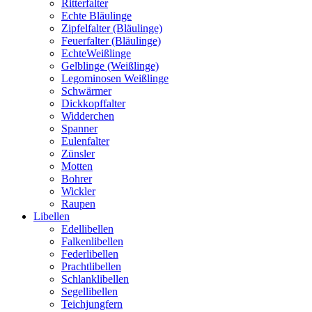
Ritterfalter
Echte Bläulinge
Zipfelfalter (Bläulinge)
Feuerfalter (Bläulinge)
EchteWeißlinge
Gelblinge (Weißlinge)
Legominosen Weißlinge
Schwärmer
Dickkopffalter
Widderchen
Spanner
Eulenfalter
Zünsler
Motten
Bohrer
Wickler
Raupen
Libellen
Edellibellen
Falkenlibellen
Federlibellen
Prachtlibellen
Schlanklibellen
Segellibellen
Teichjungfern