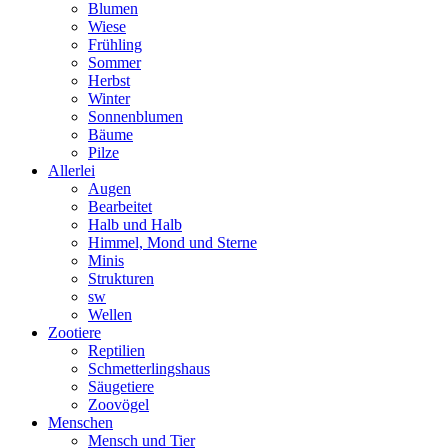
Blumen
Wiese
Frühling
Sommer
Herbst
Winter
Sonnenblumen
Bäume
Pilze
Allerlei
Augen
Bearbeitet
Halb und Halb
Himmel, Mond und Sterne
Minis
Strukturen
sw
Wellen
Zootiere
Reptilien
Schmetterlingshaus
Säugetiere
Zoovögel
Menschen
Mensch und Tier