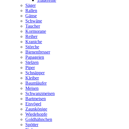
Trauerente
Säger
Rallen
Gänse
Schwäne
Taucher
Kormorane
Reiher
Kraniche
Störche
Bienenfresser
Papageien
Stelzen
Piper
Schnäpper
Kleiber
Baumläufer
Meisen
Schwanzmeisen
Bartmeisen
Eisvögel
Zaunkönige
Wiedehopfe
Goldhähnchen
Spötter