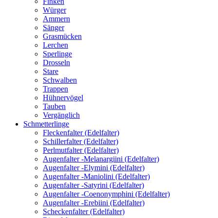
Finken
Würger
Ammern
Sänger
Grasmücken
Lerchen
Sperlinge
Drosseln
Stare
Schwalben
Trappen
Hühnervögel
Tauben
Vergänglich
Schmetterlinge
Fleckenfalter (Edelfalter)
Schillerfalter (Edelfalter)
Perlmutfalter (Edelfalter)
Augenfalter -Melanargiini (Edelfalter)
Augenfalter -Elymini (Edelfalter)
Augenfalter -Maniolini (Edelfalter)
Augenfalter -Satyrini (Edelfalter)
Augenfalter -Coenonymphini (Edelfalter)
Augenfalter -Erebiini (Edelfalter)
Scheckenfalter (Edelfalter)