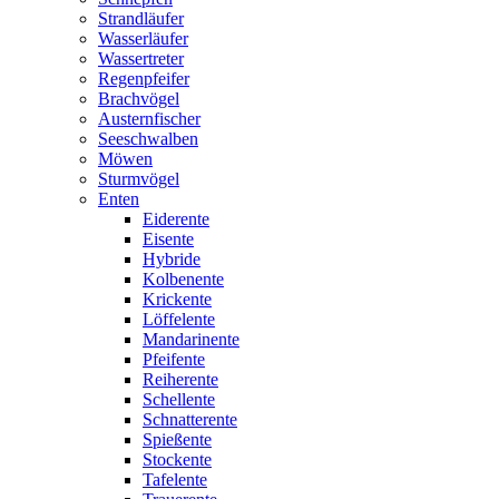
Strandläufer
Wasserläufer
Wassertreter
Regenpfeifer
Brachvögel
Austernfischer
Seeschwalben
Möwen
Sturmvögel
Enten
Eiderente
Eisente
Hybride
Kolbenente
Krickente
Löffelente
Mandarinente
Pfeifente
Reiherente
Schellente
Schnatterente
Spießente
Stockente
Tafelente