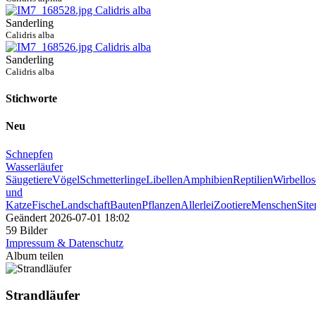
Sanderling
Calidris alba
Sanderling
Calidris alba
Stichworte
Neu
Schnepfen
Wasserläufer
Säugetiere
Vögel
Schmetterlinge
Libellen
Amphibien
Reptilien
Wirbellos
und
Katze
Fische
Landschaft
Bauten
Pflanzen
Allerlei
Zootiere
Menschen
Sit
Geändert
2026-07-01 18:02
59 Bilder
Impressum & Datenschutz
Album teilen
Strandläufer