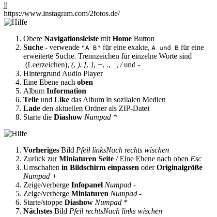
jj
https://www.instagram.com/2fotos.de/
Obere
Navigationsleiste
mit
Home
Button
Suche
- verwende
für eine exakte,
für eine
"A B"
A und B
erweiterte Suche. Trennzeichen für einzelne Worte sind
(Leerzeichen),
(
,
)
,
[
,
]
,
+
,
.
,
_
,
/
und
-
Hintergrund Audio Player
Eine Ebene nach
oben
Album
Information
Teile
und
Like
das Album in sozilalen Medien
Lade
den aktuellen Ordner als ZIP-Datei
Starte die
Diashow
Numpad *
Vorheriges
Bild
Pfeil links
Nach rechts wischen
Zurück zur
Miniaturen Seite
/ Eine Ebene nach oben
Esc
Umschalten
in Bildschirm einpassen
oder
Originalgröße
Numpad +
Zeige/verberge
Infopanel
Numpad -
Zeige/verberge
Miniaturen
Numpad -
Starte/stoppe
Diashow
Numpad *
Nächstes
Bild
Pfeil rechts
Nach links wischen