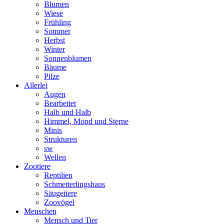
Blumen
Wiese
Frühling
Sommer
Herbst
Winter
Sonnenblumen
Bäume
Pilze
Allerlei
Augen
Bearbeitet
Halb und Halb
Himmel, Mond und Sterne
Minis
Strukturen
sw
Wellen
Zootiere
Reptilien
Schmetterlingshaus
Säugetiere
Zoovögel
Menschen
Mensch und Tier