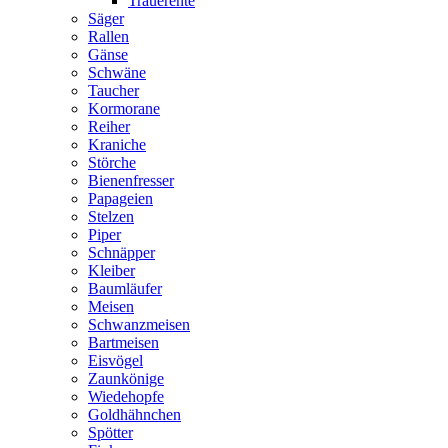
Trauerente
Säger
Rallen
Gänse
Schwäne
Taucher
Kormorane
Reiher
Kraniche
Störche
Bienenfresser
Papageien
Stelzen
Piper
Schnäpper
Kleiber
Baumläufer
Meisen
Schwanzmeisen
Bartmeisen
Eisvögel
Zaunkönige
Wiedehopfe
Goldhähnchen
Spötter