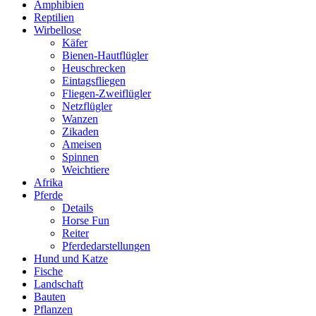
Amphibien
Reptilien
Wirbellose
Käfer
Bienen-Hautflügler
Heuschrecken
Eintagsfliegen
Fliegen-Zweiflügler
Netzflügler
Wanzen
Zikaden
Ameisen
Spinnen
Weichtiere
Afrika
Pferde
Details
Horse Fun
Reiter
Pferdedarstellungen
Hund und Katze
Fische
Landschaft
Bauten
Pflanzen