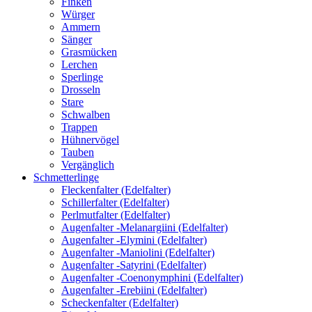
Finken
Würger
Ammern
Sänger
Grasmücken
Lerchen
Sperlinge
Drosseln
Stare
Schwalben
Trappen
Hühnervögel
Tauben
Vergänglich
Schmetterlinge
Fleckenfalter (Edelfalter)
Schillerfalter (Edelfalter)
Perlmutfalter (Edelfalter)
Augenfalter -Melanargiini (Edelfalter)
Augenfalter -Elymini (Edelfalter)
Augenfalter -Maniolini (Edelfalter)
Augenfalter -Satyrini (Edelfalter)
Augenfalter -Coenonymphini (Edelfalter)
Augenfalter -Erebiini (Edelfalter)
Scheckenfalter (Edelfalter)