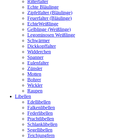
Ritterfalter
Echte Bläulinge
Zipfelfalter (Bläulinge)
Feuerfalter (Bläulinge)
EchteWeißlinge
Gelblinge (Weißlinge)
Legominosen Weißlinge
Schwärmer
Dickkopffalter
Widderchen
Spanner
Eulenfalter
Zünsler
Motten
Bohrer
Wickler
Raupen
Libellen
Edellibellen
Falkenlibellen
Federlibellen
Prachtlibellen
Schlanklibellen
Segellibellen
Teichjungfern