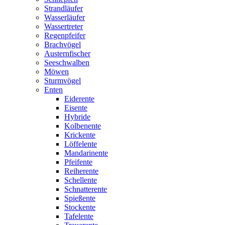
Strandläufer
Wasserläufer
Wassertreter
Regenpfeifer
Brachvögel
Austernfischer
Seeschwalben
Möwen
Sturmvögel
Enten
Eiderente
Eisente
Hybride
Kolbenente
Krickente
Löffelente
Mandarinente
Pfeifente
Reiherente
Schellente
Schnatterente
Spießente
Stockente
Tafelente