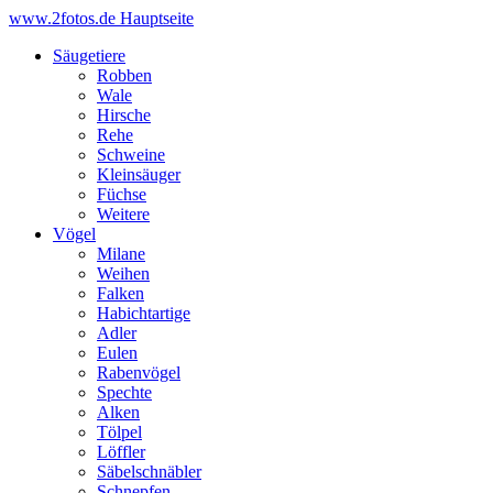
www.2fotos.de
Hauptseite
Säugetiere
Robben
Wale
Hirsche
Rehe
Schweine
Kleinsäuger
Füchse
Weitere
Vögel
Milane
Weihen
Falken
Habichtartige
Adler
Eulen
Rabenvögel
Spechte
Alken
Tölpel
Löffler
Säbelschnäbler
Schnepfen