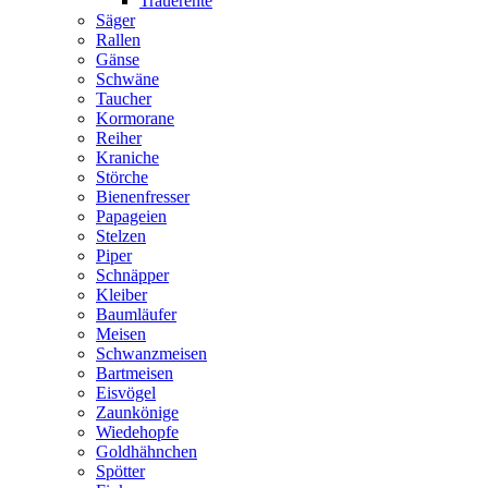
Trauerente
Säger
Rallen
Gänse
Schwäne
Taucher
Kormorane
Reiher
Kraniche
Störche
Bienenfresser
Papageien
Stelzen
Piper
Schnäpper
Kleiber
Baumläufer
Meisen
Schwanzmeisen
Bartmeisen
Eisvögel
Zaunkönige
Wiedehopfe
Goldhähnchen
Spötter