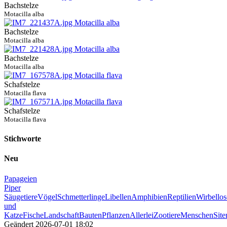
Bachstelze
Motacilla alba
Bachstelze
Motacilla alba
Bachstelze
Motacilla alba
Schafstelze
Motacilla flava
Schafstelze
Motacilla flava
Stichworte
Neu
Papageien
Piper
Säugetiere
Vögel
Schmetterlinge
Libellen
Amphibien
Reptilien
Wirbellos
und
Katze
Fische
Landschaft
Bauten
Pflanzen
Allerlei
Zootiere
Menschen
Sit
Geändert
2026-07-01 18:02