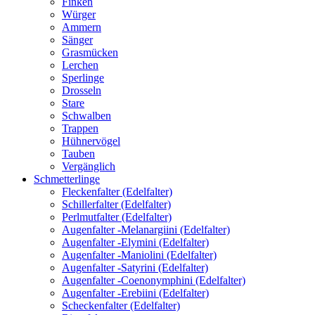
Finken
Würger
Ammern
Sänger
Grasmücken
Lerchen
Sperlinge
Drosseln
Stare
Schwalben
Trappen
Hühnervögel
Tauben
Vergänglich
Schmetterlinge
Fleckenfalter (Edelfalter)
Schillerfalter (Edelfalter)
Perlmutfalter (Edelfalter)
Augenfalter -Melanargiini (Edelfalter)
Augenfalter -Elymini (Edelfalter)
Augenfalter -Maniolini (Edelfalter)
Augenfalter -Satyrini (Edelfalter)
Augenfalter -Coenonymphini (Edelfalter)
Augenfalter -Erebiini (Edelfalter)
Scheckenfalter (Edelfalter)