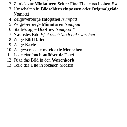
Zurück zur
Miniaturen Seite
/ Eine Ebene nach oben
Esc
Umschalten
in Bildschirm einpassen
oder
Originalgröße
Numpad +
Zeige/verberge
Infopanel
Numpad -
Zeige/verberge
Miniaturen
Numpad -
Starte/stoppe
Diashow
Numpad *
Nächstes
Bild
Pfeil rechts
Nach links wischen
Zeige
Bild Daten
Zeige
Karte
Zeige/verstecke
markierte Menschen
Lade eine
hoch auflösende
Datei
Füge das Bild in den
Warenkorb
Teile das Bild in sozialen Medien