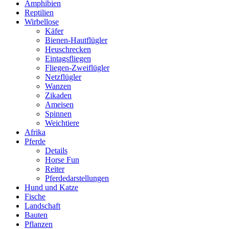
Amphibien
Reptilien
Wirbellose
Käfer
Bienen-Hautflügler
Heuschrecken
Eintagsfliegen
Fliegen-Zweiflügler
Netzflügler
Wanzen
Zikaden
Ameisen
Spinnen
Weichtiere
Afrika
Pferde
Details
Horse Fun
Reiter
Pferdedarstellungen
Hund und Katze
Fische
Landschaft
Bauten
Pflanzen