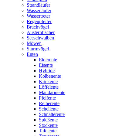
Strandläufer
Wasserläufer
Wassertreter
Regenpfeifer
Brachvögel
Austernfischer
Seeschwalben
Möwen
Sturmvögel
Enten
Eiderente
Eisente
Hybride
Kolbenente
Krickente
Löffelente
Mandarinente
Pfeifente
Reiherente
Schellente
Schnatterente
Spießente
Stockente
Tafelente