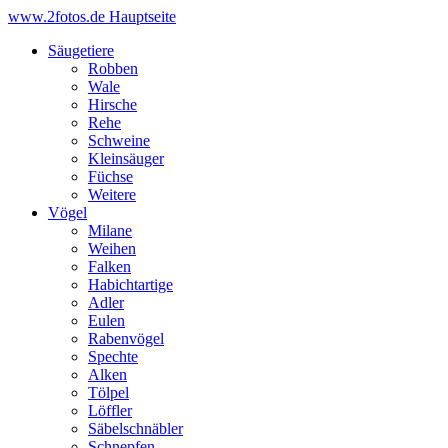
www.2fotos.de
Hauptseite
Säugetiere
Robben
Wale
Hirsche
Rehe
Schweine
Kleinsäuger
Füchse
Weitere
Vögel
Milane
Weihen
Falken
Habichtartige
Adler
Eulen
Rabenvögel
Spechte
Alken
Tölpel
Löffler
Säbelschnäbler
Schnepfen