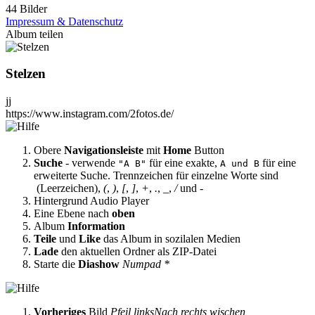
44 Bilder
Impressum & Datenschutz
Album teilen
Stelzen
jj
https://www.instagram.com/2fotos.de/
Obere
Navigationsleiste
mit
Home
Button
Suche
- verwende
für eine exakte,
für eine
"A B"
A und B
erweiterte Suche. Trennzeichen für einzelne Worte sind
(Leerzeichen),
(
,
)
,
[
,
]
,
+
,
.
,
_
,
/
und
-
Hintergrund Audio Player
Eine Ebene nach
oben
Album
Information
Teile
und
Like
das Album in sozilalen Medien
Lade
den aktuellen Ordner als ZIP-Datei
Starte die
Diashow
Numpad *
Vorheriges
Bild
Pfeil links
Nach rechts wischen