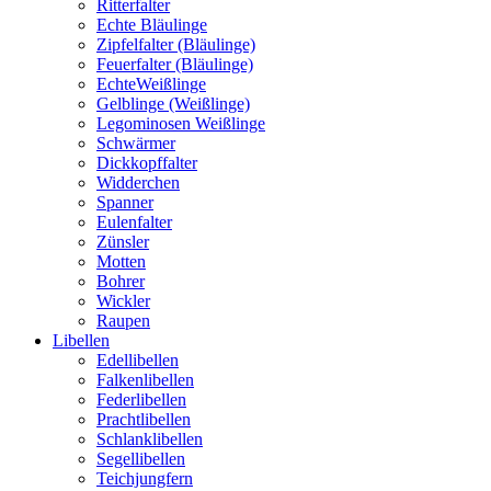
Ritterfalter
Echte Bläulinge
Zipfelfalter (Bläulinge)
Feuerfalter (Bläulinge)
EchteWeißlinge
Gelblinge (Weißlinge)
Legominosen Weißlinge
Schwärmer
Dickkopffalter
Widderchen
Spanner
Eulenfalter
Zünsler
Motten
Bohrer
Wickler
Raupen
Libellen
Edellibellen
Falkenlibellen
Federlibellen
Prachtlibellen
Schlanklibellen
Segellibellen
Teichjungfern