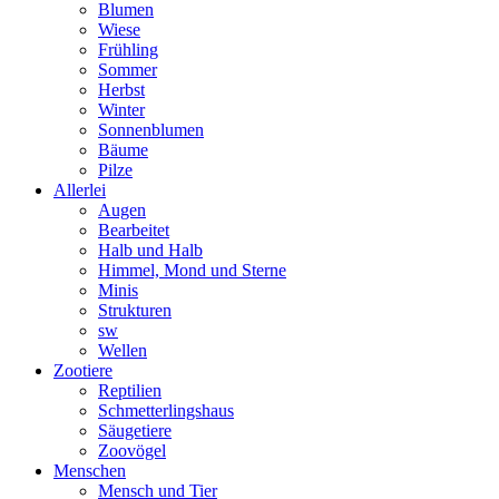
Blumen
Wiese
Frühling
Sommer
Herbst
Winter
Sonnenblumen
Bäume
Pilze
Allerlei
Augen
Bearbeitet
Halb und Halb
Himmel, Mond und Sterne
Minis
Strukturen
sw
Wellen
Zootiere
Reptilien
Schmetterlingshaus
Säugetiere
Zoovögel
Menschen
Mensch und Tier