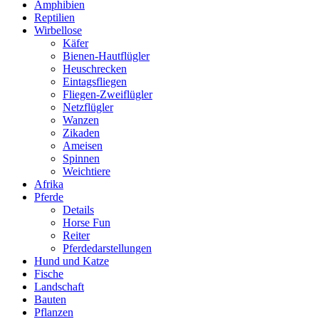
Amphibien
Reptilien
Wirbellose
Käfer
Bienen-Hautflügler
Heuschrecken
Eintagsfliegen
Fliegen-Zweiflügler
Netzflügler
Wanzen
Zikaden
Ameisen
Spinnen
Weichtiere
Afrika
Pferde
Details
Horse Fun
Reiter
Pferdedarstellungen
Hund und Katze
Fische
Landschaft
Bauten
Pflanzen