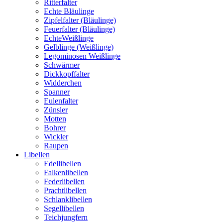
Ritterfalter
Echte Bläulinge
Zipfelfalter (Bläulinge)
Feuerfalter (Bläulinge)
EchteWeißlinge
Gelblinge (Weißlinge)
Legominosen Weißlinge
Schwärmer
Dickkopffalter
Widderchen
Spanner
Eulenfalter
Zünsler
Motten
Bohrer
Wickler
Raupen
Libellen
Edellibellen
Falkenlibellen
Federlibellen
Prachtlibellen
Schlanklibellen
Segellibellen
Teichjungfern