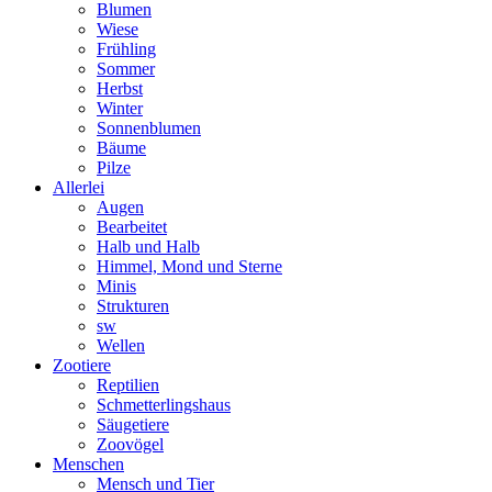
Blumen
Wiese
Frühling
Sommer
Herbst
Winter
Sonnenblumen
Bäume
Pilze
Allerlei
Augen
Bearbeitet
Halb und Halb
Himmel, Mond und Sterne
Minis
Strukturen
sw
Wellen
Zootiere
Reptilien
Schmetterlingshaus
Säugetiere
Zoovögel
Menschen
Mensch und Tier