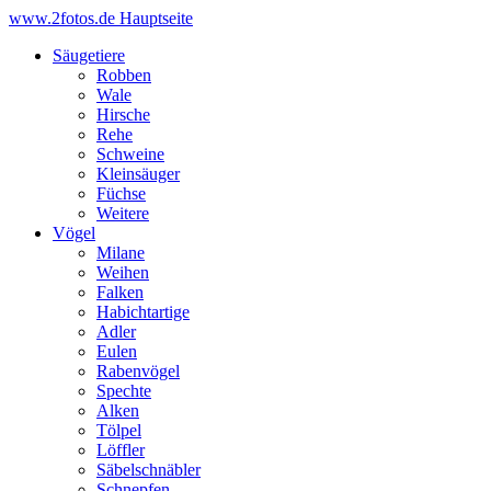
www.2fotos.de
Hauptseite
Säugetiere
Robben
Wale
Hirsche
Rehe
Schweine
Kleinsäuger
Füchse
Weitere
Vögel
Milane
Weihen
Falken
Habichtartige
Adler
Eulen
Rabenvögel
Spechte
Alken
Tölpel
Löffler
Säbelschnäbler
Schnepfen