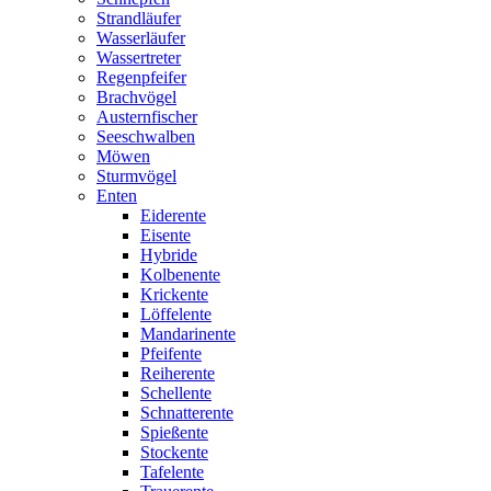
Strandläufer
Wasserläufer
Wassertreter
Regenpfeifer
Brachvögel
Austernfischer
Seeschwalben
Möwen
Sturmvögel
Enten
Eiderente
Eisente
Hybride
Kolbenente
Krickente
Löffelente
Mandarinente
Pfeifente
Reiherente
Schellente
Schnatterente
Spießente
Stockente
Tafelente