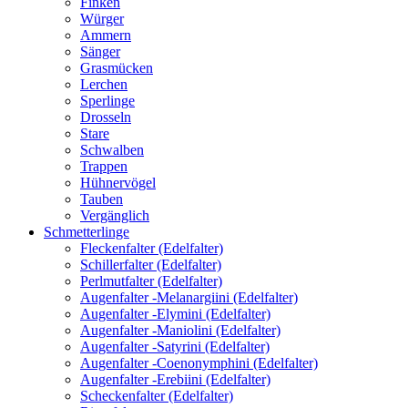
Finken
Würger
Ammern
Sänger
Grasmücken
Lerchen
Sperlinge
Drosseln
Stare
Schwalben
Trappen
Hühnervögel
Tauben
Vergänglich
Schmetterlinge
Fleckenfalter (Edelfalter)
Schillerfalter (Edelfalter)
Perlmutfalter (Edelfalter)
Augenfalter -Melanargiini (Edelfalter)
Augenfalter -Elymini (Edelfalter)
Augenfalter -Maniolini (Edelfalter)
Augenfalter -Satyrini (Edelfalter)
Augenfalter -Coenonymphini (Edelfalter)
Augenfalter -Erebiini (Edelfalter)
Scheckenfalter (Edelfalter)