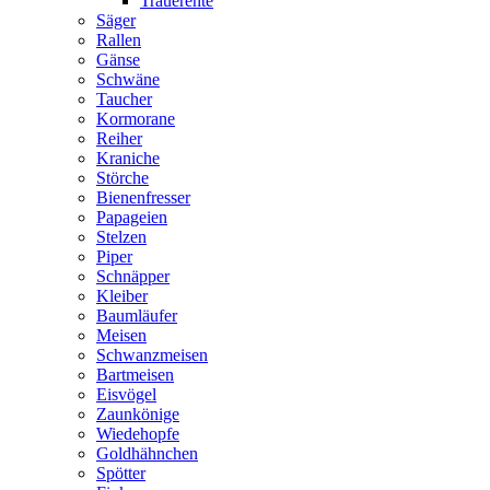
Trauerente
Säger
Rallen
Gänse
Schwäne
Taucher
Kormorane
Reiher
Kraniche
Störche
Bienenfresser
Papageien
Stelzen
Piper
Schnäpper
Kleiber
Baumläufer
Meisen
Schwanzmeisen
Bartmeisen
Eisvögel
Zaunkönige
Wiedehopfe
Goldhähnchen
Spötter