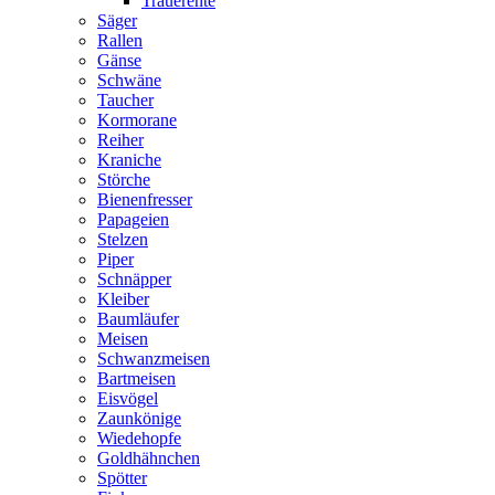
Trauerente
Säger
Rallen
Gänse
Schwäne
Taucher
Kormorane
Reiher
Kraniche
Störche
Bienenfresser
Papageien
Stelzen
Piper
Schnäpper
Kleiber
Baumläufer
Meisen
Schwanzmeisen
Bartmeisen
Eisvögel
Zaunkönige
Wiedehopfe
Goldhähnchen
Spötter