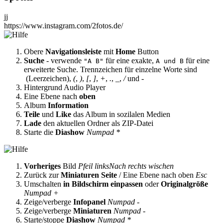
jj
https://www.instagram.com/2fotos.de/
Obere
Navigationsleiste
mit
Home
Button
Suche
- verwende
für eine exakte,
für eine
"A B"
A und B
erweiterte Suche. Trennzeichen für einzelne Worte sind
(Leerzeichen),
(
,
)
,
[
,
]
,
+
,
.
,
_
,
/
und
-
Hintergrund Audio Player
Eine Ebene nach
oben
Album
Information
Teile
und
Like
das Album in sozilalen Medien
Lade
den aktuellen Ordner als ZIP-Datei
Starte die
Diashow
Numpad *
Vorheriges
Bild
Pfeil links
Nach rechts wischen
Zurück zur
Miniaturen Seite
/ Eine Ebene nach oben
Esc
Umschalten
in Bildschirm einpassen
oder
Originalgröße
Numpad +
Zeige/verberge
Infopanel
Numpad -
Zeige/verberge
Miniaturen
Numpad -
Starte/stoppe
Diashow
Numpad *