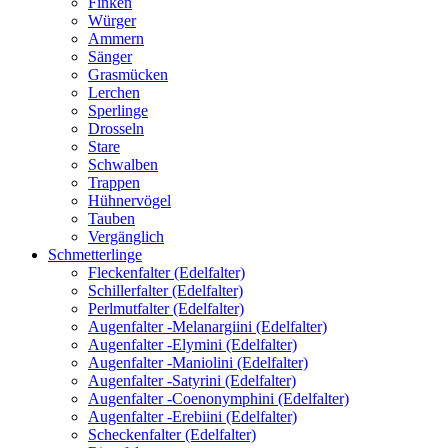
Finken
Würger
Ammern
Sänger
Grasmücken
Lerchen
Sperlinge
Drosseln
Stare
Schwalben
Trappen
Hühnervögel
Tauben
Vergänglich
Schmetterlinge
Fleckenfalter (Edelfalter)
Schillerfalter (Edelfalter)
Perlmutfalter (Edelfalter)
Augenfalter -Melanargiini (Edelfalter)
Augenfalter -Elymini (Edelfalter)
Augenfalter -Maniolini (Edelfalter)
Augenfalter -Satyrini (Edelfalter)
Augenfalter -Coenonymphini (Edelfalter)
Augenfalter -Erebiini (Edelfalter)
Scheckenfalter (Edelfalter)