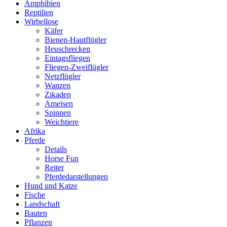
Amphibien
Reptilien
Wirbellose
Käfer
Bienen-Hautflügler
Heuschrecken
Eintagsfliegen
Fliegen-Zweiflügler
Netzflügler
Wanzen
Zikaden
Ameisen
Spinnen
Weichtiere
Afrika
Pferde
Details
Horse Fun
Reiter
Pferdedarstellungen
Hund und Katze
Fische
Landschaft
Bauten
Pflanzen