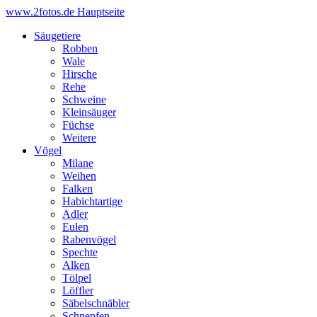
www.2fotos.de
Hauptseite
Säugetiere
Robben
Wale
Hirsche
Rehe
Schweine
Kleinsäuger
Füchse
Weitere
Vögel
Milane
Weihen
Falken
Habichtartige
Adler
Eulen
Rabenvögel
Spechte
Alken
Tölpel
Löffler
Säbelschnäbler
Schnepfen