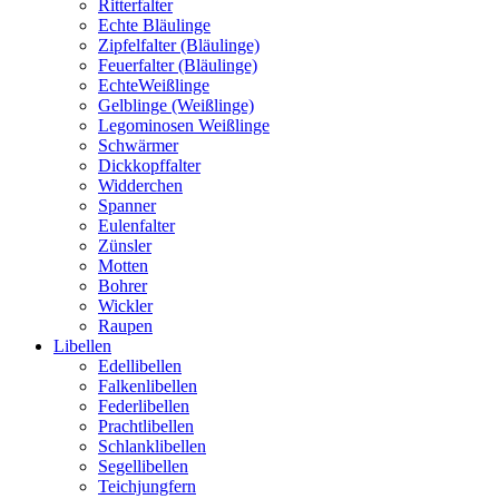
Ritterfalter
Echte Bläulinge
Zipfelfalter (Bläulinge)
Feuerfalter (Bläulinge)
EchteWeißlinge
Gelblinge (Weißlinge)
Legominosen Weißlinge
Schwärmer
Dickkopffalter
Widderchen
Spanner
Eulenfalter
Zünsler
Motten
Bohrer
Wickler
Raupen
Libellen
Edellibellen
Falkenlibellen
Federlibellen
Prachtlibellen
Schlanklibellen
Segellibellen
Teichjungfern