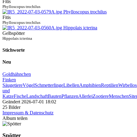
Fitis
Phylloscopus trochilus
Fitis
Phylloscopus trochilus
Gelbspötter
Hippolais icterina
Stichworte
Neu
Goldhähnchen
Finken
Säugetiere
Vögel
Schmetterlinge
Libellen
Amphibien
Reptilien
Wirbellos
und
Katze
Fische
Landschaft
Bauten
Pflanzen
Allerlei
Zootiere
Menschen
Sit
Geändert
2026-07-01 18:02
25 Bilder
Impressum & Datenschutz
Album teilen
Spötter