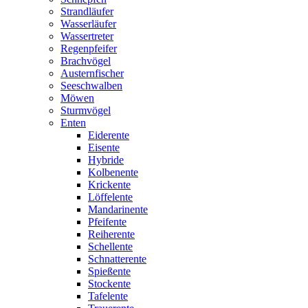
Strandläufer
Wasserläufer
Wassertreter
Regenpfeifer
Brachvögel
Austernfischer
Seeschwalben
Möwen
Sturmvögel
Enten
Eiderente
Eisente
Hybride
Kolbenente
Krickente
Löffelente
Mandarinente
Pfeifente
Reiherente
Schellente
Schnatterente
Spießente
Stockente
Tafelente