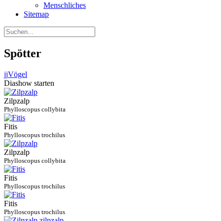
Menschliches
Sitemap
Spötter
jj
Vögel
Diashow starten
Zilpzalp
Phylloscopus collybita
Fitis
Phylloscopus trochilus
Zilpzalp
Phylloscopus collybita
Fitis
Phylloscopus trochilus
Fitis
Phylloscopus trochilus