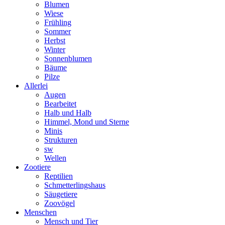
Blumen
Wiese
Frühling
Sommer
Herbst
Winter
Sonnenblumen
Bäume
Pilze
Allerlei
Augen
Bearbeitet
Halb und Halb
Himmel, Mond und Sterne
Minis
Strukturen
sw
Wellen
Zootiere
Reptilien
Schmetterlingshaus
Säugetiere
Zoovögel
Menschen
Mensch und Tier