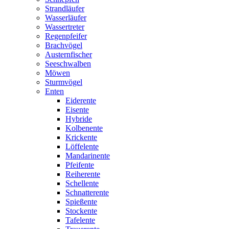
Strandläufer
Wasserläufer
Wassertreter
Regenpfeifer
Brachvögel
Austernfischer
Seeschwalben
Möwen
Sturmvögel
Enten
Eiderente
Eisente
Hybride
Kolbenente
Krickente
Löffelente
Mandarinente
Pfeifente
Reiherente
Schellente
Schnatterente
Spießente
Stockente
Tafelente