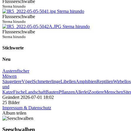
Flussseeschwalbe
Sterna hirundo
Flussseeschwalbe
Sterna hirundo
Flussseeschwalbe
Sterna hirundo
Stichworte
Neu
Austernfischer
Möwen
Säugetiere
Vögel
Schmetterlinge
Libellen
Amphibien
Reptilien
Wirbellos
und
Katze
Fische
Landschaft
Bauten
Pflanzen
Allerlei
Zootiere
Menschen
Sit
Geändert
2026-07-01 18:02
25 Bilder
Impressum & Datenschutz
Album teilen
Seeschwalben