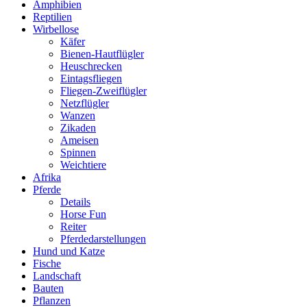
Amphibien
Reptilien
Wirbellose
Käfer
Bienen-Hautflügler
Heuschrecken
Eintagsfliegen
Fliegen-Zweiflügler
Netzflügler
Wanzen
Zikaden
Ameisen
Spinnen
Weichtiere
Afrika
Pferde
Details
Horse Fun
Reiter
Pferdedarstellungen
Hund und Katze
Fische
Landschaft
Bauten
Pflanzen