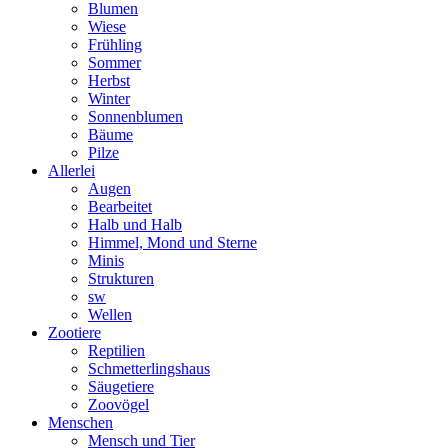
Blumen
Wiese
Frühling
Sommer
Herbst
Winter
Sonnenblumen
Bäume
Pilze
Allerlei
Augen
Bearbeitet
Halb und Halb
Himmel, Mond und Sterne
Minis
Strukturen
sw
Wellen
Zootiere
Reptilien
Schmetterlingshaus
Säugetiere
Zoovögel
Menschen
Mensch und Tier