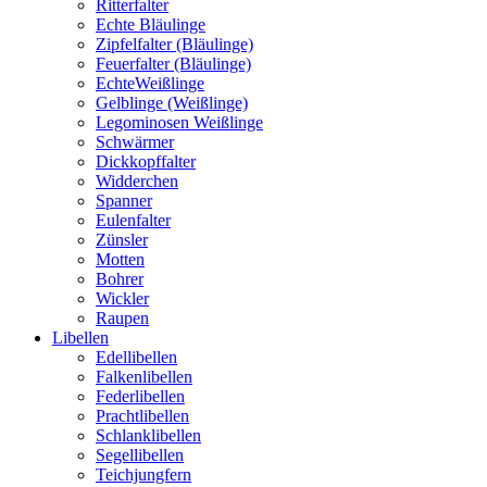
Ritterfalter
Echte Bläulinge
Zipfelfalter (Bläulinge)
Feuerfalter (Bläulinge)
EchteWeißlinge
Gelblinge (Weißlinge)
Legominosen Weißlinge
Schwärmer
Dickkopffalter
Widderchen
Spanner
Eulenfalter
Zünsler
Motten
Bohrer
Wickler
Raupen
Libellen
Edellibellen
Falkenlibellen
Federlibellen
Prachtlibellen
Schlanklibellen
Segellibellen
Teichjungfern