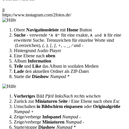
jj
https://www.instagram.com/2fotos.de/
Obere
Navigationsleiste
mit
Home
Button
Suche
- verwende
für eine exakte,
für eine
"A B"
A und B
erweiterte Suche. Trennzeichen für einzelne Worte sind
(Leerzeichen),
(
,
)
,
[
,
]
,
+
,
.
,
_
,
/
und
-
Hintergrund Audio Player
Eine Ebene nach
oben
Album
Information
Teile
und
Like
das Album in sozilalen Medien
Lade
den aktuellen Ordner als ZIP-Datei
Starte die
Diashow
Numpad *
Vorheriges
Bild
Pfeil links
Nach rechts wischen
Zurück zur
Miniaturen Seite
/ Eine Ebene nach oben
Esc
Umschalten
in Bildschirm einpassen
oder
Originalgröße
Numpad +
Zeige/verberge
Infopanel
Numpad -
Zeige/verberge
Miniaturen
Numpad -
Starte/stoppe
Diashow
Numpad *