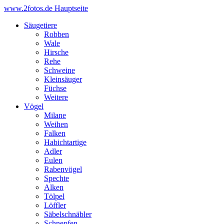
www.2fotos.de
Hauptseite
Säugetiere
Robben
Wale
Hirsche
Rehe
Schweine
Kleinsäuger
Füchse
Weitere
Vögel
Milane
Weihen
Falken
Habichtartige
Adler
Eulen
Rabenvögel
Spechte
Alken
Tölpel
Löffler
Säbelschnäbler
Schnepfen