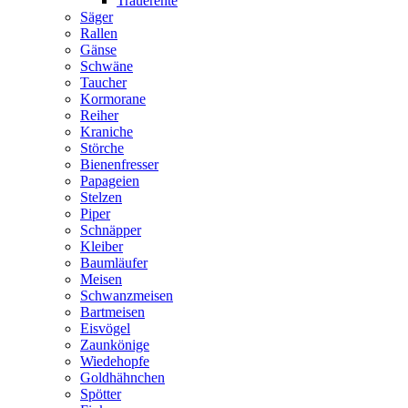
Trauerente
Säger
Rallen
Gänse
Schwäne
Taucher
Kormorane
Reiher
Kraniche
Störche
Bienenfresser
Papageien
Stelzen
Piper
Schnäpper
Kleiber
Baumläufer
Meisen
Schwanzmeisen
Bartmeisen
Eisvögel
Zaunkönige
Wiedehopfe
Goldhähnchen
Spötter