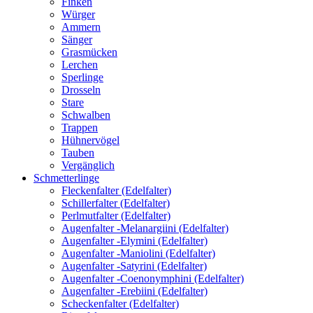
Finken
Würger
Ammern
Sänger
Grasmücken
Lerchen
Sperlinge
Drosseln
Stare
Schwalben
Trappen
Hühnervögel
Tauben
Vergänglich
Schmetterlinge
Fleckenfalter (Edelfalter)
Schillerfalter (Edelfalter)
Perlmutfalter (Edelfalter)
Augenfalter -Melanargiini (Edelfalter)
Augenfalter -Elymini (Edelfalter)
Augenfalter -Maniolini (Edelfalter)
Augenfalter -Satyrini (Edelfalter)
Augenfalter -Coenonymphini (Edelfalter)
Augenfalter -Erebiini (Edelfalter)
Scheckenfalter (Edelfalter)