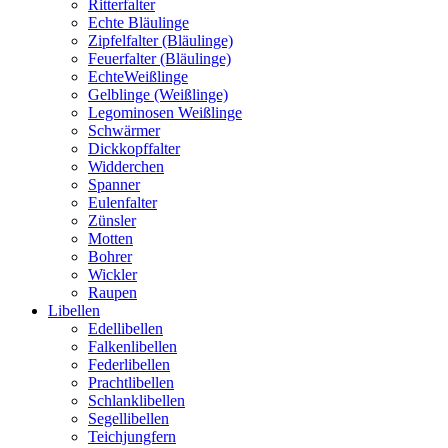
Ritterfalter
Echte Bläulinge
Zipfelfalter (Bläulinge)
Feuerfalter (Bläulinge)
EchteWeißlinge
Gelblinge (Weißlinge)
Legominosen Weißlinge
Schwärmer
Dickkopffalter
Widderchen
Spanner
Eulenfalter
Zünsler
Motten
Bohrer
Wickler
Raupen
Libellen
Edellibellen
Falkenlibellen
Federlibellen
Prachtlibellen
Schlanklibellen
Segellibellen
Teichjungfern