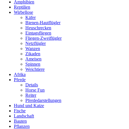
Amphibien
Reptilien
Wirbellose
Käfer
Bienen-Hautflügler
Heuschrecken
Eintagsfliegen
Fliegen-Zweiflügler
Netzflügler
Wanzen
Zikaden
Ameisen
Spinnen
Weichtiere
Afrika
Pferde
Details
Horse Fun
Reiter
Pferdedarstellungen
Hund und Katze
Fische
Landschaft
Bauten
Pflanzen