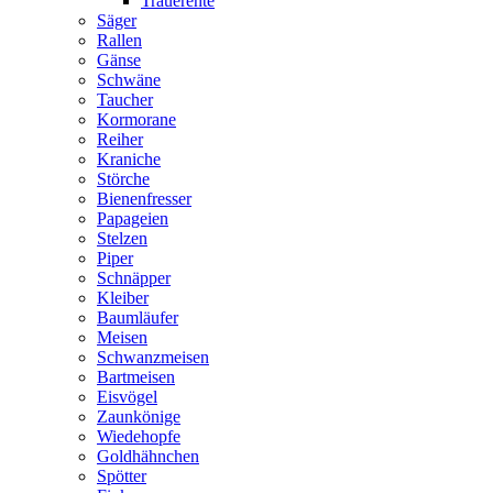
Trauerente
Säger
Rallen
Gänse
Schwäne
Taucher
Kormorane
Reiher
Kraniche
Störche
Bienenfresser
Papageien
Stelzen
Piper
Schnäpper
Kleiber
Baumläufer
Meisen
Schwanzmeisen
Bartmeisen
Eisvögel
Zaunkönige
Wiedehopfe
Goldhähnchen
Spötter