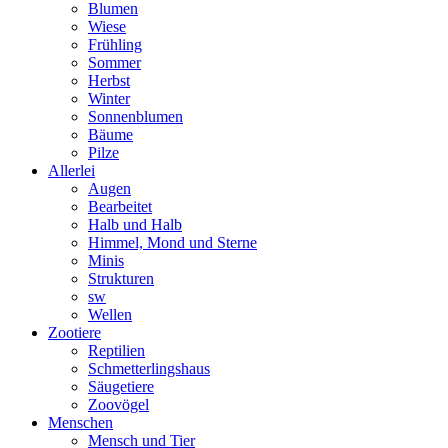
Blumen
Wiese
Frühling
Sommer
Herbst
Winter
Sonnenblumen
Bäume
Pilze
Allerlei
Augen
Bearbeitet
Halb und Halb
Himmel, Mond und Sterne
Minis
Strukturen
sw
Wellen
Zootiere
Reptilien
Schmetterlingshaus
Säugetiere
Zoovögel
Menschen
Mensch und Tier