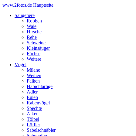
www.2fotos.de
Hauptseite
Säugetiere
Robben
Wale
Hirsche
Rehe
Schweine
Kleinsäuger
Füchse
Weitere
Vögel
Milane
Weihen
Falken
Habichtartige
Adler
Eulen
Rabenvögel
Spechte
Alken
Tölpel
Löffler
Säbelschnäbler
Schnepfen