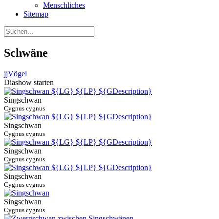
Menschliches
Sitemap
Schwäne
jj
Vögel
Diashow starten
Singschwan
Cygnus cygnus
Singschwan
Cygnus cygnus
Singschwan
Cygnus cygnus
Singschwan
Cygnus cygnus
Singschwan
Cygnus cygnus