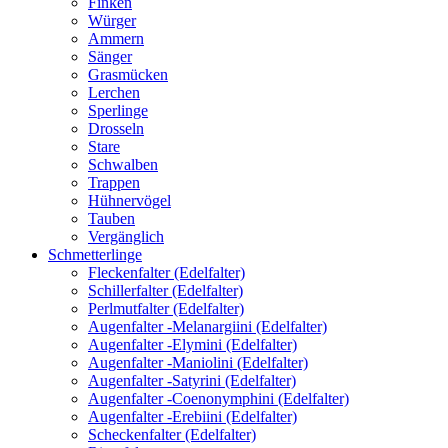
Finken
Würger
Ammern
Sänger
Grasmücken
Lerchen
Sperlinge
Drosseln
Stare
Schwalben
Trappen
Hühnervögel
Tauben
Vergänglich
Schmetterlinge
Fleckenfalter (Edelfalter)
Schillerfalter (Edelfalter)
Perlmutfalter (Edelfalter)
Augenfalter -Melanargiini (Edelfalter)
Augenfalter -Elymini (Edelfalter)
Augenfalter -Maniolini (Edelfalter)
Augenfalter -Satyrini (Edelfalter)
Augenfalter -Coenonymphini (Edelfalter)
Augenfalter -Erebiini (Edelfalter)
Scheckenfalter (Edelfalter)