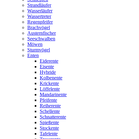
Strandläufer
Wasserläufer
Wassertreter
Regenpfeifer
Brachvögel
Austernfischer
Seeschwalben
Möwen
Sturmvögel
Enten
Eiderente
Eisente
Hybride
Kolbenente
Krickente
Löffelente
Mandarinente
Pfeifente
Reiherente
Schellente
Schnatterente
Spießente
Stockente
Tafelente