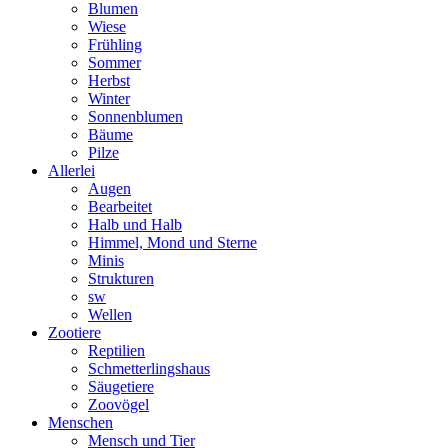
Blumen
Wiese
Frühling
Sommer
Herbst
Winter
Sonnenblumen
Bäume
Pilze
Allerlei
Augen
Bearbeitet
Halb und Halb
Himmel, Mond und Sterne
Minis
Strukturen
sw
Wellen
Zootiere
Reptilien
Schmetterlingshaus
Säugetiere
Zoovögel
Menschen
Mensch und Tier