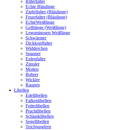
Ritterfalter
Echte Bläulinge
Zipfelfalter (Bläulinge)
Feuerfalter (Bläulinge)
EchteWeißlinge
Gelblinge (Weißlinge)
Legominosen Weißlinge
Schwärmer
Dickkopffalter
Widderchen
Spanner
Eulenfalter
Zünsler
Motten
Bohrer
Wickler
Raupen
Libellen
Edellibellen
Falkenlibellen
Federlibellen
Prachtlibellen
Schlanklibellen
Segellibellen
Teichjungfern