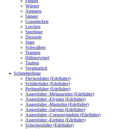
Finken
Würger
Ammern
Sänger
Grasmücken
Lerchen
Sperlinge
Drosseln
Stare
Schwalben
Trappen
Hühnervögel
Tauben
Vergänglich
Schmetterlinge
Fleckenfalter (Edelfalter)
Schillerfalter (Edelfalter)
Perlmutfalter (Edelfalter)
Augenfalter -Melanargiini (Edelfalter)
Augenfalter -Elymini (Edelfalter)
Augenfalter -Maniolini (Edelfalter)
Augenfalter -Satyrini (Edelfalter)
Augenfalter -Coenonymphini (Edelfalter)
Augenfalter -Erebiini (Edelfalter)
Scheckenfalter (Edelfalter)