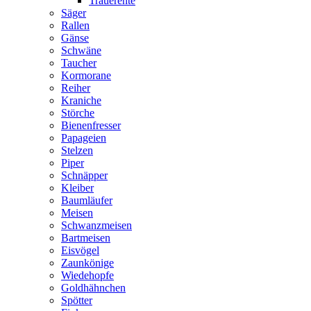
Trauerente
Säger
Rallen
Gänse
Schwäne
Taucher
Kormorane
Reiher
Kraniche
Störche
Bienenfresser
Papageien
Stelzen
Piper
Schnäpper
Kleiber
Baumläufer
Meisen
Schwanzmeisen
Bartmeisen
Eisvögel
Zaunkönige
Wiedehopfe
Goldhähnchen
Spötter