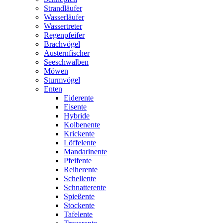
Strandläufer
Wasserläufer
Wassertreter
Regenpfeifer
Brachvögel
Austernfischer
Seeschwalben
Möwen
Sturmvögel
Enten
Eiderente
Eisente
Hybride
Kolbenente
Krickente
Löffelente
Mandarinente
Pfeifente
Reiherente
Schellente
Schnatterente
Spießente
Stockente
Tafelente