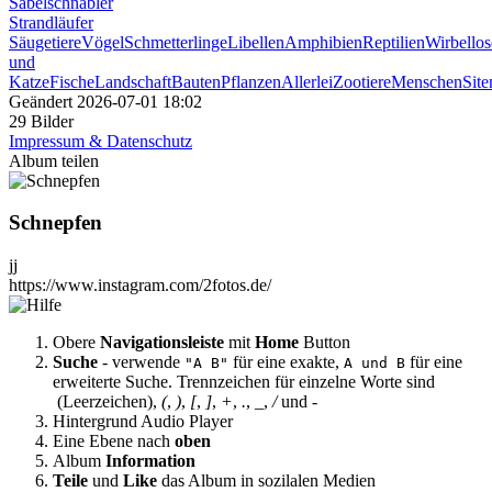
Säbelschnäbler
Strandläufer
Säugetiere
Vögel
Schmetterlinge
Libellen
Amphibien
Reptilien
Wirbellos
und
Katze
Fische
Landschaft
Bauten
Pflanzen
Allerlei
Zootiere
Menschen
Sit
Geändert
2026-07-01 18:02
29 Bilder
Impressum & Datenschutz
Album teilen
Schnepfen
jj
https://www.instagram.com/2fotos.de/
Obere
Navigationsleiste
mit
Home
Button
Suche
- verwende
für eine exakte,
für eine
"A B"
A und B
erweiterte Suche. Trennzeichen für einzelne Worte sind
(Leerzeichen),
(
,
)
,
[
,
]
,
+
,
.
,
_
,
/
und
-
Hintergrund Audio Player
Eine Ebene nach
oben
Album
Information
Teile
und
Like
das Album in sozilalen Medien