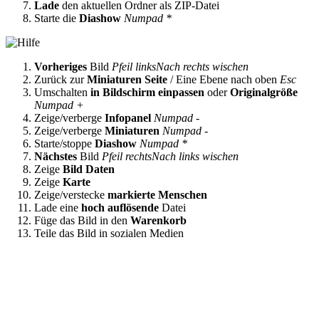
Lade
den aktuellen Ordner als ZIP-Datei
Starte die
Diashow
Numpad *
Vorheriges
Bild
Pfeil links
Nach rechts wischen
Zurück zur
Miniaturen Seite
/ Eine Ebene nach oben
Esc
Umschalten
in Bildschirm einpassen
oder
Originalgröße
Numpad +
Zeige/verberge
Infopanel
Numpad -
Zeige/verberge
Miniaturen
Numpad -
Starte/stoppe
Diashow
Numpad *
Nächstes
Bild
Pfeil rechts
Nach links wischen
Zeige
Bild Daten
Zeige
Karte
Zeige/verstecke
markierte Menschen
Lade eine
hoch auflösende
Datei
Füge das Bild in den
Warenkorb
Teile das Bild in sozialen Medien