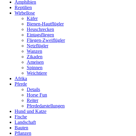
Amphibien
Reptilien
Wirbellose
Käfer
Bienen-Hautflügler
Heuschrecken
Eintagsfliegen
Fliegen-Zweiflügler
Netzflügler
Wanzen
Zikaden
Ameisen
Spinnen
Weichtiere
Afrika
Pferde
Details
Horse Fun
Reiter
Pferdedarstellungen
Hund und Katze
Fische
Landschaft
Bauten
Pflanzen