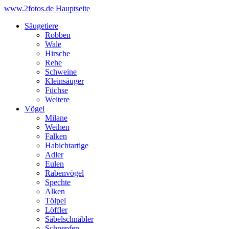
www.2fotos.de
Hauptseite
Säugetiere
Robben
Wale
Hirsche
Rehe
Schweine
Kleinsäuger
Füchse
Weitere
Vögel
Milane
Weihen
Falken
Habichtartige
Adler
Eulen
Rabenvögel
Spechte
Alken
Tölpel
Löffler
Säbelschnäbler
Schnepfen