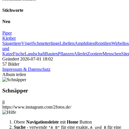
Stichworte
Neu
Piper
Kleiber
Säugetiere
Vögel
Schmetterlinge
Libellen
Amphibien
Reptilien
Wirbellos
und
Katze
Fische
Landschaft
Bauten
Pflanzen
Allerlei
Zootiere
Menschen
Sit
Geändert
2026-07-01 18:02
57 Bilder
Impressum & Datenschutz
Album teilen
Schnäpper
jj
https://www.instagram.com/2fotos.de/
Obere
Navigationsleiste
mit
Home
Button
Suche
- verwende
für eine exakte,
für eine
"A B"
A und B