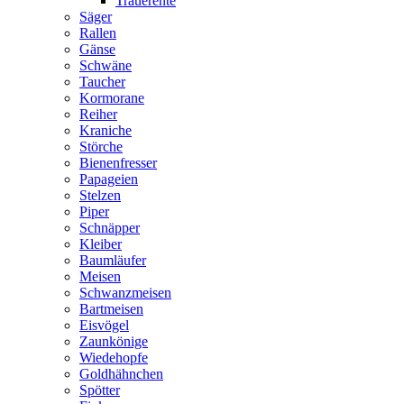
Trauerente
Säger
Rallen
Gänse
Schwäne
Taucher
Kormorane
Reiher
Kraniche
Störche
Bienenfresser
Papageien
Stelzen
Piper
Schnäpper
Kleiber
Baumläufer
Meisen
Schwanzmeisen
Bartmeisen
Eisvögel
Zaunkönige
Wiedehopfe
Goldhähnchen
Spötter