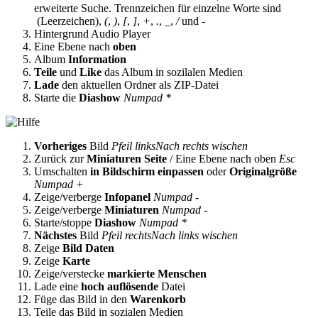
erweiterte Suche. Trennzeichen für einzelne Worte sind
(Leerzeichen),
(
,
)
,
[
,
]
,
+
,
.
,
_
,
/
und
-
Hintergrund Audio Player
Eine Ebene nach
oben
Album
Information
Teile
und
Like
das Album in sozilalen Medien
Lade
den aktuellen Ordner als ZIP-Datei
Starte die
Diashow
Numpad *
Vorheriges
Bild
Pfeil links
Nach rechts wischen
Zurück zur
Miniaturen Seite
/ Eine Ebene nach oben
Esc
Umschalten
in Bildschirm einpassen
oder
Originalgröße
Numpad +
Zeige/verberge
Infopanel
Numpad -
Zeige/verberge
Miniaturen
Numpad -
Starte/stoppe
Diashow
Numpad *
Nächstes
Bild
Pfeil rechts
Nach links wischen
Zeige
Bild Daten
Zeige
Karte
Zeige/verstecke
markierte Menschen
Lade eine
hoch auflösende
Datei
Füge das Bild in den
Warenkorb
Teile das Bild in sozialen Medien