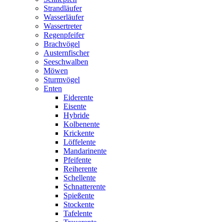
Strandläufer
Wasserläufer
Wassertreter
Regenpfeifer
Brachvögel
Austernfischer
Seeschwalben
Möwen
Sturmvögel
Enten
Eiderente
Eisente
Hybride
Kolbenente
Krickente
Löffelente
Mandarinente
Pfeifente
Reiherente
Schellente
Schnatterente
Spießente
Stockente
Tafelente