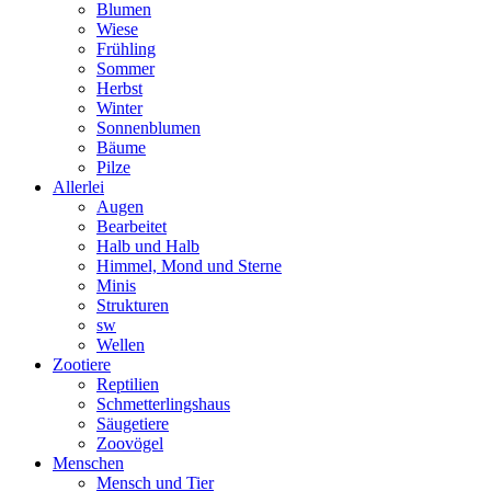
Blumen
Wiese
Frühling
Sommer
Herbst
Winter
Sonnenblumen
Bäume
Pilze
Allerlei
Augen
Bearbeitet
Halb und Halb
Himmel, Mond und Sterne
Minis
Strukturen
sw
Wellen
Zootiere
Reptilien
Schmetterlingshaus
Säugetiere
Zoovögel
Menschen
Mensch und Tier