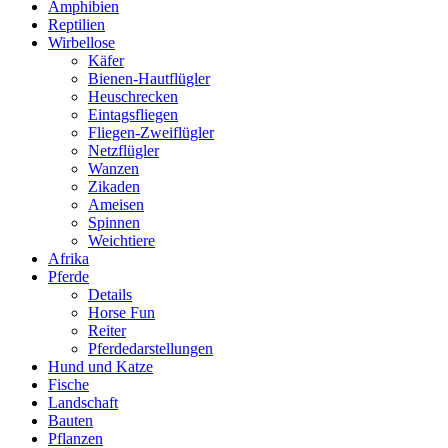
Amphibien
Reptilien
Wirbellose
Käfer
Bienen-Hautflügler
Heuschrecken
Eintagsfliegen
Fliegen-Zweiflügler
Netzflügler
Wanzen
Zikaden
Ameisen
Spinnen
Weichtiere
Afrika
Pferde
Details
Horse Fun
Reiter
Pferdedarstellungen
Hund und Katze
Fische
Landschaft
Bauten
Pflanzen