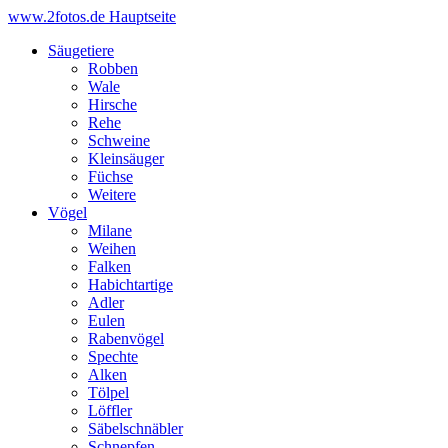
www.2fotos.de
Hauptseite
Säugetiere
Robben
Wale
Hirsche
Rehe
Schweine
Kleinsäuger
Füchse
Weitere
Vögel
Milane
Weihen
Falken
Habichtartige
Adler
Eulen
Rabenvögel
Spechte
Alken
Tölpel
Löffler
Säbelschnäbler
Schnepfen