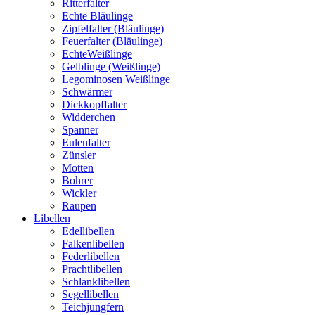
Ritterfalter
Echte Bläulinge
Zipfelfalter (Bläulinge)
Feuerfalter (Bläulinge)
EchteWeißlinge
Gelblinge (Weißlinge)
Legominosen Weißlinge
Schwärmer
Dickkopffalter
Widderchen
Spanner
Eulenfalter
Zünsler
Motten
Bohrer
Wickler
Raupen
Libellen
Edellibellen
Falkenlibellen
Federlibellen
Prachtlibellen
Schlanklibellen
Segellibellen
Teichjungfern