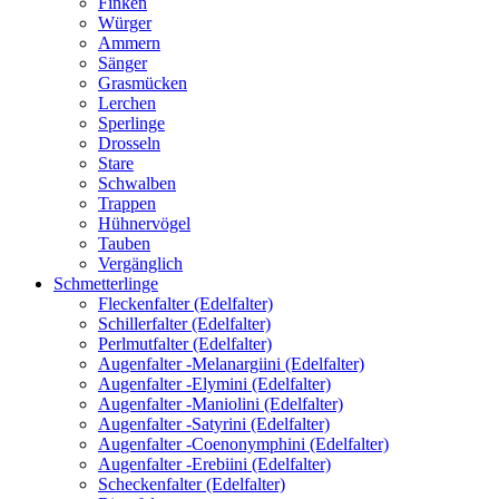
Finken
Würger
Ammern
Sänger
Grasmücken
Lerchen
Sperlinge
Drosseln
Stare
Schwalben
Trappen
Hühnervögel
Tauben
Vergänglich
Schmetterlinge
Fleckenfalter (Edelfalter)
Schillerfalter (Edelfalter)
Perlmutfalter (Edelfalter)
Augenfalter -Melanargiini (Edelfalter)
Augenfalter -Elymini (Edelfalter)
Augenfalter -Maniolini (Edelfalter)
Augenfalter -Satyrini (Edelfalter)
Augenfalter -Coenonymphini (Edelfalter)
Augenfalter -Erebiini (Edelfalter)
Scheckenfalter (Edelfalter)