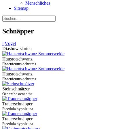
Menschliches
Sitemap
Schnäpper
jj
Vögel
Diashow starten
Hausrotschwanz
Phoenicurus ochruros
Hausrotschwanz
Phoenicurus ochruros
Steinschmätzer
Oenanthe oenanthe
Trauerschnäpper
Ficedula hypoleuca
Trauerschnäpper
Ficedula hypoleuca