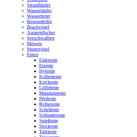
Strandläufer
Wasserläufer
Wassertreter
Regenpfeifer
Brachvögel
Austernfischer
Seeschwalben
Möwen
Sturmvögel
Enten
Eiderente
Eisente
Hybride
Kolbenente
Krickente
Löffelente
Mandarinente
Pfeifente
Reiherente
Schellente
Schnatterente
Spießente
Stockente
Tafelente