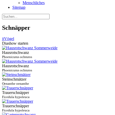
Menschliches
Sitemap
Schnäpper
jj
Vögel
Diashow starten
Hausrotschwanz
Phoenicurus ochruros
Hausrotschwanz
Phoenicurus ochruros
Steinschmätzer
Oenanthe oenanthe
Trauerschnäpper
Ficedula hypoleuca
Trauerschnäpper
Ficedula hypoleuca