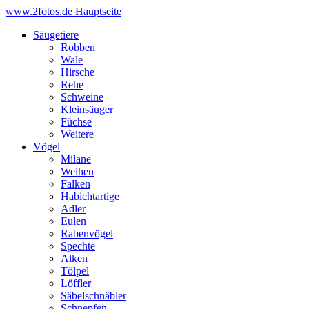
www.2fotos.de
Hauptseite
Säugetiere
Robben
Wale
Hirsche
Rehe
Schweine
Kleinsäuger
Füchse
Weitere
Vögel
Milane
Weihen
Falken
Habichtartige
Adler
Eulen
Rabenvögel
Spechte
Alken
Tölpel
Löffler
Säbelschnäbler
Schnepfen