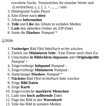
erweiterte Suche. Trennzeichen für einzelne Worte sind
(Leerzeichen),
(
,
)
,
[
,
]
,
+
,
.
,
_
,
/
und
-
Hintergrund Audio Player
Eine Ebene nach
oben
Album
Information
Teile
und
Like
das Album in sozilalen Medien
Lade
den aktuellen Ordner als ZIP-Datei
Starte die
Diashow
Numpad *
Vorheriges
Bild
Pfeil links
Nach rechts wischen
Zurück zur
Miniaturen Seite
/ Eine Ebene nach oben
Esc
Umschalten
in Bildschirm einpassen
oder
Originalgröße
Numpad +
Zeige/verberge
Infopanel
Numpad -
Zeige/verberge
Miniaturen
Numpad -
Starte/stoppe
Diashow
Numpad *
Nächstes
Bild
Pfeil rechts
Nach links wischen
Zeige
Bild Daten
Zeige
Karte
Zeige/verstecke
markierte Menschen
Lade eine
hoch auflösende
Datei
Füge das Bild in den
Warenkorb
Teile das Bild in sozialen Medien