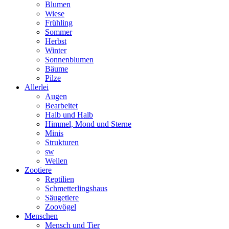
Blumen
Wiese
Frühling
Sommer
Herbst
Winter
Sonnenblumen
Bäume
Pilze
Allerlei
Augen
Bearbeitet
Halb und Halb
Himmel, Mond und Sterne
Minis
Strukturen
sw
Wellen
Zootiere
Reptilien
Schmetterlingshaus
Säugetiere
Zoovögel
Menschen
Mensch und Tier