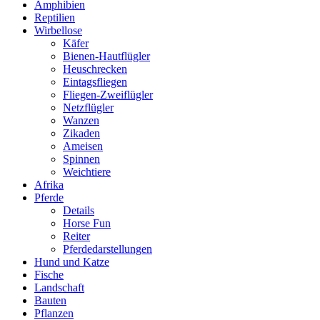
Amphibien
Reptilien
Wirbellose
Käfer
Bienen-Hautflügler
Heuschrecken
Eintagsfliegen
Fliegen-Zweiflügler
Netzflügler
Wanzen
Zikaden
Ameisen
Spinnen
Weichtiere
Afrika
Pferde
Details
Horse Fun
Reiter
Pferdedarstellungen
Hund und Katze
Fische
Landschaft
Bauten
Pflanzen