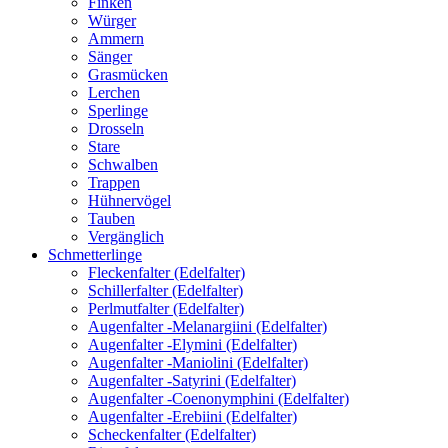
Finken
Würger
Ammern
Sänger
Grasmücken
Lerchen
Sperlinge
Drosseln
Stare
Schwalben
Trappen
Hühnervögel
Tauben
Vergänglich
Schmetterlinge
Fleckenfalter (Edelfalter)
Schillerfalter (Edelfalter)
Perlmutfalter (Edelfalter)
Augenfalter -Melanargiini (Edelfalter)
Augenfalter -Elymini (Edelfalter)
Augenfalter -Maniolini (Edelfalter)
Augenfalter -Satyrini (Edelfalter)
Augenfalter -Coenonymphini (Edelfalter)
Augenfalter -Erebiini (Edelfalter)
Scheckenfalter (Edelfalter)