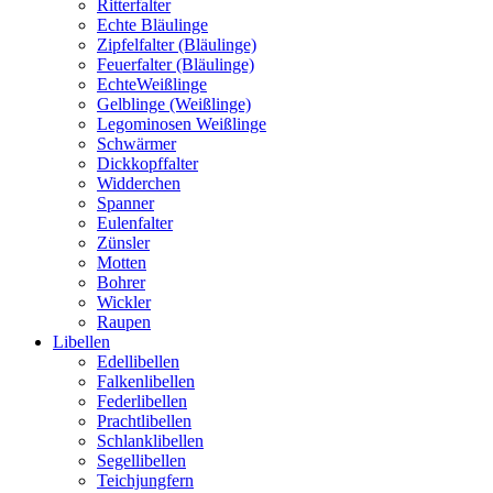
Ritterfalter
Echte Bläulinge
Zipfelfalter (Bläulinge)
Feuerfalter (Bläulinge)
EchteWeißlinge
Gelblinge (Weißlinge)
Legominosen Weißlinge
Schwärmer
Dickkopffalter
Widderchen
Spanner
Eulenfalter
Zünsler
Motten
Bohrer
Wickler
Raupen
Libellen
Edellibellen
Falkenlibellen
Federlibellen
Prachtlibellen
Schlanklibellen
Segellibellen
Teichjungfern