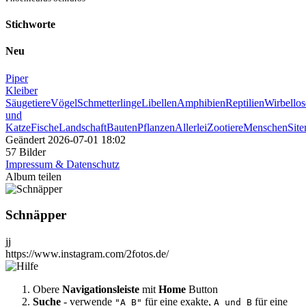
Stichworte
Neu
Piper
Kleiber
Säugetiere
Vögel
Schmetterlinge
Libellen
Amphibien
Reptilien
Wirbellos
und
Katze
Fische
Landschaft
Bauten
Pflanzen
Allerlei
Zootiere
Menschen
Sit
Geändert
2026-07-01 18:02
57 Bilder
Impressum & Datenschutz
Album teilen
Schnäpper
jj
https://www.instagram.com/2fotos.de/
Obere
Navigationsleiste
mit
Home
Button
Suche
- verwende
für eine exakte,
für eine
"A B"
A und B