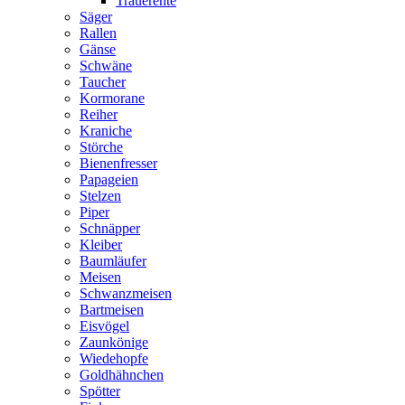
Trauerente
Säger
Rallen
Gänse
Schwäne
Taucher
Kormorane
Reiher
Kraniche
Störche
Bienenfresser
Papageien
Stelzen
Piper
Schnäpper
Kleiber
Baumläufer
Meisen
Schwanzmeisen
Bartmeisen
Eisvögel
Zaunkönige
Wiedehopfe
Goldhähnchen
Spötter