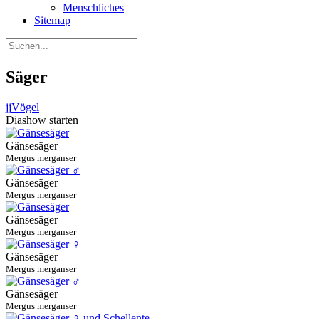
Menschliches
Sitemap
Säger
jj
Vögel
Diashow starten
Gänsesäger
Mergus merganser
Gänsesäger
Mergus merganser
Gänsesäger
Mergus merganser
Gänsesäger
Mergus merganser
Gänsesäger
Mergus merganser