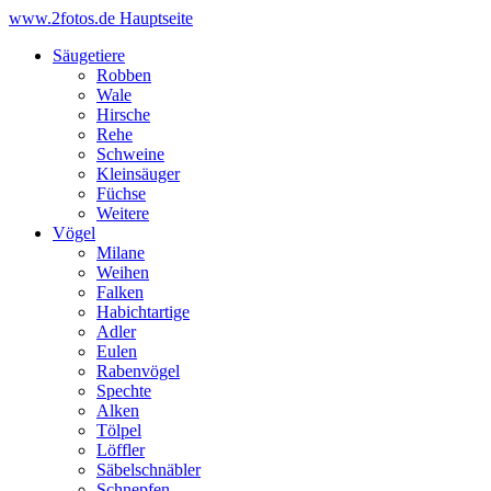
www.2fotos.de
Hauptseite
Säugetiere
Robben
Wale
Hirsche
Rehe
Schweine
Kleinsäuger
Füchse
Weitere
Vögel
Milane
Weihen
Falken
Habichtartige
Adler
Eulen
Rabenvögel
Spechte
Alken
Tölpel
Löffler
Säbelschnäbler
Schnepfen