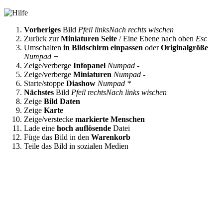
Vorheriges
Bild
Pfeil links
Nach rechts wischen
Zurück zur
Miniaturen Seite
/ Eine Ebene nach oben
Esc
Umschalten
in Bildschirm einpassen
oder
Originalgröße
Numpad +
Zeige/verberge
Infopanel
Numpad -
Zeige/verberge
Miniaturen
Numpad -
Starte/stoppe
Diashow
Numpad *
Nächstes
Bild
Pfeil rechts
Nach links wischen
Zeige
Bild Daten
Zeige
Karte
Zeige/verstecke
markierte Menschen
Lade eine
hoch auflösende
Datei
Füge das Bild in den
Warenkorb
Teile das Bild in sozialen Medien