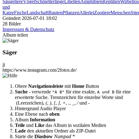
Säugetiere
Vögel
Schmetterlinge
Libellen
Amphibien
Reptilien
Wirbellos
und
Katze
Fische
Landschaft
Bauten
Pflanzen
Allerlei
Zootiere
Menschen
Sit
Geändert
2026-07-01 18:02
28 Bilder
Impressum & Datenschutz
Album teilen
Säger
jj
https://www.instagram.com/2fotos.de/
Obere
Navigationsleiste
mit
Home
Button
Suche
- verwende
für eine exakte,
für eine
"A B"
A und B
erweiterte Suche. Trennzeichen für einzelne Worte sind
(Leerzeichen),
(
,
)
,
[
,
]
,
+
,
.
,
_
,
/
und
-
Hintergrund Audio Player
Eine Ebene nach
oben
Album
Information
Teile
und
Like
das Album in sozilalen Medien
Lade
den aktuellen Ordner als ZIP-Datei
Starte die
Diashow
Numpad *