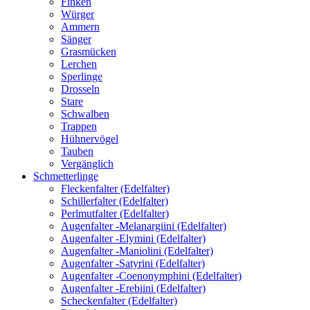
Finken
Würger
Ammern
Sänger
Grasmücken
Lerchen
Sperlinge
Drosseln
Stare
Schwalben
Trappen
Hühnervögel
Tauben
Vergänglich
Schmetterlinge
Fleckenfalter (Edelfalter)
Schillerfalter (Edelfalter)
Perlmutfalter (Edelfalter)
Augenfalter -Melanargiini (Edelfalter)
Augenfalter -Elymini (Edelfalter)
Augenfalter -Maniolini (Edelfalter)
Augenfalter -Satyrini (Edelfalter)
Augenfalter -Coenonymphini (Edelfalter)
Augenfalter -Erebiini (Edelfalter)
Scheckenfalter (Edelfalter)