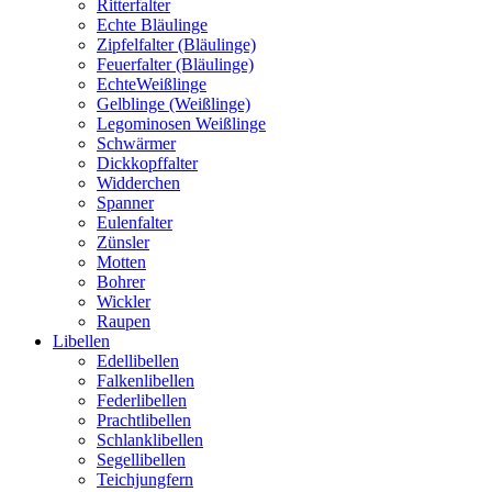
Ritterfalter
Echte Bläulinge
Zipfelfalter (Bläulinge)
Feuerfalter (Bläulinge)
EchteWeißlinge
Gelblinge (Weißlinge)
Legominosen Weißlinge
Schwärmer
Dickkopffalter
Widderchen
Spanner
Eulenfalter
Zünsler
Motten
Bohrer
Wickler
Raupen
Libellen
Edellibellen
Falkenlibellen
Federlibellen
Prachtlibellen
Schlanklibellen
Segellibellen
Teichjungfern