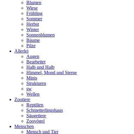
Blumen
Wiese
Frühling
Sommer
Herbst
Winter
Sonnenblumen
Bäume
Pilze
Allerlei
Augen
Bearbeitet
Halb und Halb
Himmel, Mond und Sterne
Minis
Strukturen
sw
Wellen
Zootiere
Reptilien
Schmetterlingshaus
Säugetiere
Zoovögel
Menschen
Mensch und Tier