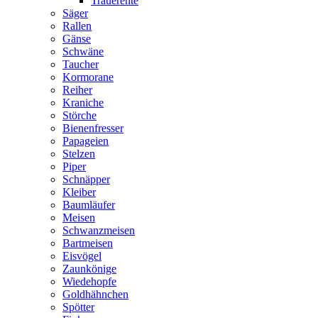
Trauerente
Säger
Rallen
Gänse
Schwäne
Taucher
Kormorane
Reiher
Kraniche
Störche
Bienenfresser
Papageien
Stelzen
Piper
Schnäpper
Kleiber
Baumläufer
Meisen
Schwanzmeisen
Bartmeisen
Eisvögel
Zaunkönige
Wiedehopfe
Goldhähnchen
Spötter