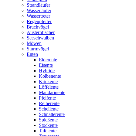
Strandläufer
Wasserläufer
Wassertreter
Regenpfeifer
Brachvögel
Austernfischer
Seeschwalben
Möwen
Sturmvögel
Enten
Eiderente
Eisente
Hybride
Kolbenente
Krickente
Löffelente
Mandarinente
Pfeifente
Reiherente
Schellente
Schnatterente
Spießente
Stockente
Tafelente