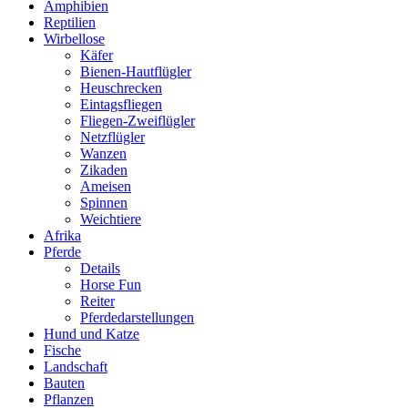
Amphibien
Reptilien
Wirbellose
Käfer
Bienen-Hautflügler
Heuschrecken
Eintagsfliegen
Fliegen-Zweiflügler
Netzflügler
Wanzen
Zikaden
Ameisen
Spinnen
Weichtiere
Afrika
Pferde
Details
Horse Fun
Reiter
Pferdedarstellungen
Hund und Katze
Fische
Landschaft
Bauten
Pflanzen