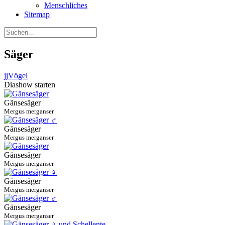
Menschliches
Sitemap
Säger
jj
Vögel
Diashow starten
Gänsesäger
Mergus merganser
Gänsesäger
Mergus merganser
Gänsesäger
Mergus merganser
Gänsesäger
Mergus merganser
Gänsesäger
Mergus merganser