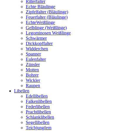
Ritterfalter
Echte Bläulinge
Zipfelfalter (Bläulinge)
Feuerfalter (Bläulinge)
EchteWeißlinge
Gelblinge (Weißlinge)
Legominosen Weißlinge
Schwärmer
Dickkopffalter
Widderchen
Spanner
Eulenfalter
Zünsler
Motten
Bohrer
Wickler
Raupen
Libellen
Edellibellen
Falkenlibellen
Federlibellen
Prachtlibellen
Schlanklibellen
Segellibellen
Teichjungfern