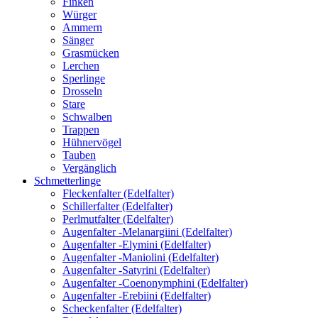
Finken
Würger
Ammern
Sänger
Grasmücken
Lerchen
Sperlinge
Drosseln
Stare
Schwalben
Trappen
Hühnervögel
Tauben
Vergänglich
Schmetterlinge
Fleckenfalter (Edelfalter)
Schillerfalter (Edelfalter)
Perlmutfalter (Edelfalter)
Augenfalter -Melanargiini (Edelfalter)
Augenfalter -Elymini (Edelfalter)
Augenfalter -Maniolini (Edelfalter)
Augenfalter -Satyrini (Edelfalter)
Augenfalter -Coenonymphini (Edelfalter)
Augenfalter -Erebiini (Edelfalter)
Scheckenfalter (Edelfalter)