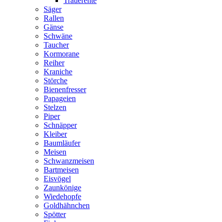
Trauerente
Säger
Rallen
Gänse
Schwäne
Taucher
Kormorane
Reiher
Kraniche
Störche
Bienenfresser
Papageien
Stelzen
Piper
Schnäpper
Kleiber
Baumläufer
Meisen
Schwanzmeisen
Bartmeisen
Eisvögel
Zaunkönige
Wiedehopfe
Goldhähnchen
Spötter