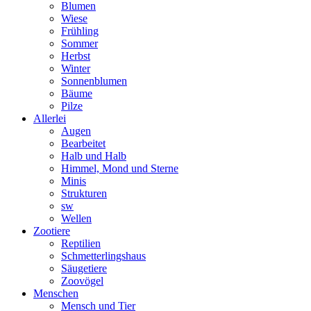
Blumen
Wiese
Frühling
Sommer
Herbst
Winter
Sonnenblumen
Bäume
Pilze
Allerlei
Augen
Bearbeitet
Halb und Halb
Himmel, Mond und Sterne
Minis
Strukturen
sw
Wellen
Zootiere
Reptilien
Schmetterlingshaus
Säugetiere
Zoovögel
Menschen
Mensch und Tier