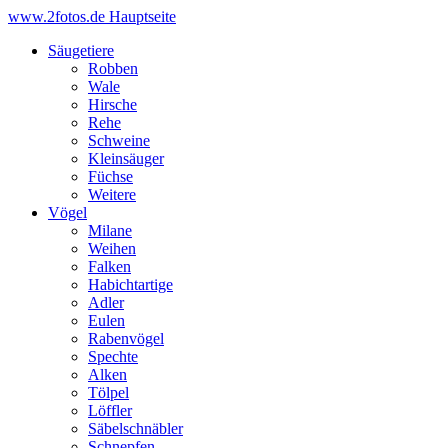
www.2fotos.de
Hauptseite
Säugetiere
Robben
Wale
Hirsche
Rehe
Schweine
Kleinsäuger
Füchse
Weitere
Vögel
Milane
Weihen
Falken
Habichtartige
Adler
Eulen
Rabenvögel
Spechte
Alken
Tölpel
Löffler
Säbelschnäbler
Schnepfen