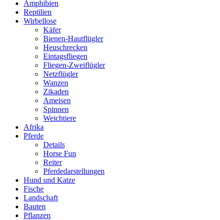
Amphibien
Reptilien
Wirbellose
Käfer
Bienen-Hautflügler
Heuschrecken
Eintagsfliegen
Fliegen-Zweiflügler
Netzflügler
Wanzen
Zikaden
Ameisen
Spinnen
Weichtiere
Afrika
Pferde
Details
Horse Fun
Reiter
Pferdedarstellungen
Hund und Katze
Fische
Landschaft
Bauten
Pflanzen