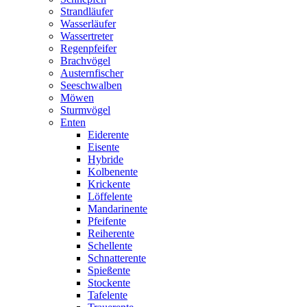
Strandläufer
Wasserläufer
Wassertreter
Regenpfeifer
Brachvögel
Austernfischer
Seeschwalben
Möwen
Sturmvögel
Enten
Eiderente
Eisente
Hybride
Kolbenente
Krickente
Löffelente
Mandarinente
Pfeifente
Reiherente
Schellente
Schnatterente
Spießente
Stockente
Tafelente