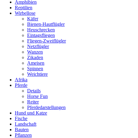
Amphibien
Reptilien
Wirbellose
Käfer
Bienen-Hautflügler
Heuschrecken
Eintagsfliegen
Fliegen-Zweiflügler
Netzflügler
Wanzen
Zikaden
Ameisen
Spinnen
Weichtiere
Afrika
Pferde
Details
Horse Fun
Reiter
Pferdedarstellungen
Hund und Katze
Fische
Landschaft
Bauten
Pflanzen