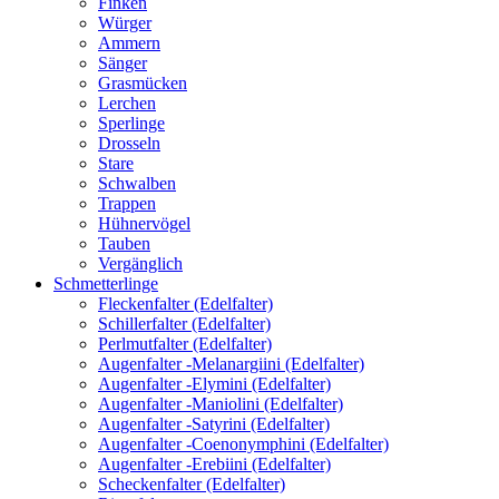
Finken
Würger
Ammern
Sänger
Grasmücken
Lerchen
Sperlinge
Drosseln
Stare
Schwalben
Trappen
Hühnervögel
Tauben
Vergänglich
Schmetterlinge
Fleckenfalter (Edelfalter)
Schillerfalter (Edelfalter)
Perlmutfalter (Edelfalter)
Augenfalter -Melanargiini (Edelfalter)
Augenfalter -Elymini (Edelfalter)
Augenfalter -Maniolini (Edelfalter)
Augenfalter -Satyrini (Edelfalter)
Augenfalter -Coenonymphini (Edelfalter)
Augenfalter -Erebiini (Edelfalter)
Scheckenfalter (Edelfalter)