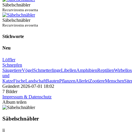
Säbelschnäbler
Recurvirostra avosetta
Säbelschnäbler
Recurvirostra avosetta
Stichworte
Neu
Löffler
Schnepfen
Säugetiere
Vögel
Schmetterlinge
Libellen
Amphibien
Reptilien
Wirbellos
und
Katze
Fische
Landschaft
Bauten
Pflanzen
Allerlei
Zootiere
Menschen
Sit
Geändert
2026-07-01 18:02
7 Bilder
Impressum & Datenschutz
Album teilen
Säbelschnäbler
jj