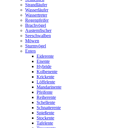
Strandläufer
Wasserläufer
Wassertreter
Regenpfeifer
Brachvögel
Austernfischer
Seeschwalben
Möwen
Sturmvögel
Enten
Eiderente
Eisente
Hybride
Kolbenente
Krickente
Löffelente
Mandarinente
Pfeifente
Reiherente
Schellente
Schnatterente
Spießente
Stockente
Tafelente