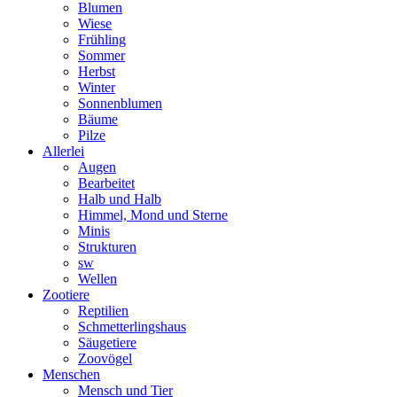
Blumen
Wiese
Frühling
Sommer
Herbst
Winter
Sonnenblumen
Bäume
Pilze
Allerlei
Augen
Bearbeitet
Halb und Halb
Himmel, Mond und Sterne
Minis
Strukturen
sw
Wellen
Zootiere
Reptilien
Schmetterlingshaus
Säugetiere
Zoovögel
Menschen
Mensch und Tier