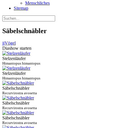
Menschliches
Sitemap
Säbelschnäbler
jj
Vögel
Diashow starten
Stelzenläufer
Himantopus himantopus
Stelzenläufer
Himantopus himantopus
Säbelschnäbler
Recurvirostra avosetta
Säbelschnäbler
Recurvirostra avosetta
Säbelschnäbler
Recurvirostra avosetta