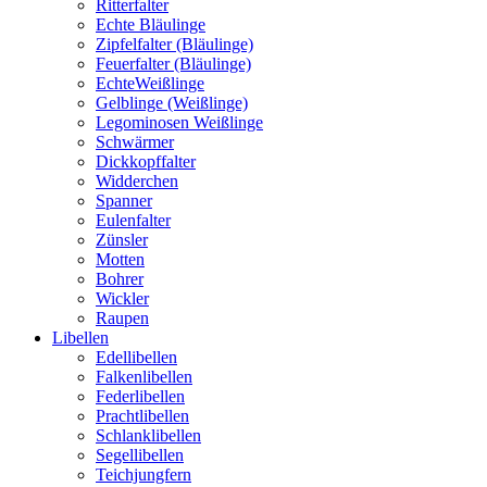
Ritterfalter
Echte Bläulinge
Zipfelfalter (Bläulinge)
Feuerfalter (Bläulinge)
EchteWeißlinge
Gelblinge (Weißlinge)
Legominosen Weißlinge
Schwärmer
Dickkopffalter
Widderchen
Spanner
Eulenfalter
Zünsler
Motten
Bohrer
Wickler
Raupen
Libellen
Edellibellen
Falkenlibellen
Federlibellen
Prachtlibellen
Schlanklibellen
Segellibellen
Teichjungfern