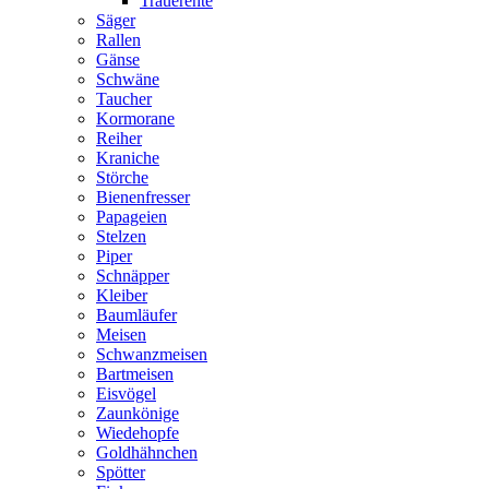
Trauerente
Säger
Rallen
Gänse
Schwäne
Taucher
Kormorane
Reiher
Kraniche
Störche
Bienenfresser
Papageien
Stelzen
Piper
Schnäpper
Kleiber
Baumläufer
Meisen
Schwanzmeisen
Bartmeisen
Eisvögel
Zaunkönige
Wiedehopfe
Goldhähnchen
Spötter