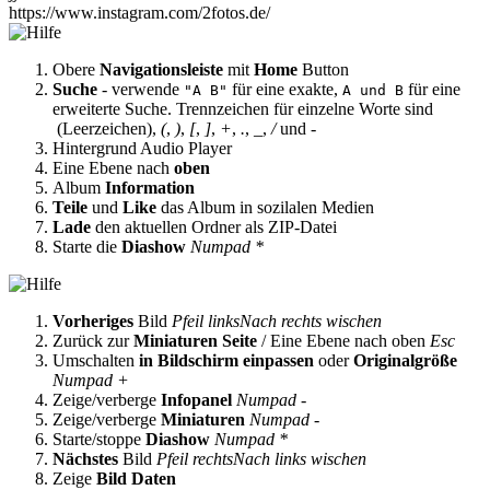
https://www.instagram.com/2fotos.de/
Obere
Navigationsleiste
mit
Home
Button
Suche
- verwende
für eine exakte,
für eine
"A B"
A und B
erweiterte Suche. Trennzeichen für einzelne Worte sind
(Leerzeichen),
(
,
)
,
[
,
]
,
+
,
.
,
_
,
/
und
-
Hintergrund Audio Player
Eine Ebene nach
oben
Album
Information
Teile
und
Like
das Album in sozilalen Medien
Lade
den aktuellen Ordner als ZIP-Datei
Starte die
Diashow
Numpad *
Vorheriges
Bild
Pfeil links
Nach rechts wischen
Zurück zur
Miniaturen Seite
/ Eine Ebene nach oben
Esc
Umschalten
in Bildschirm einpassen
oder
Originalgröße
Numpad +
Zeige/verberge
Infopanel
Numpad -
Zeige/verberge
Miniaturen
Numpad -
Starte/stoppe
Diashow
Numpad *
Nächstes
Bild
Pfeil rechts
Nach links wischen
Zeige
Bild Daten