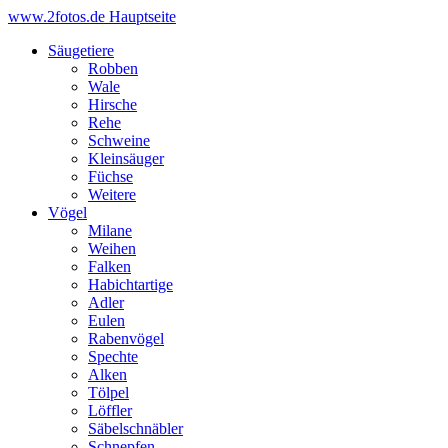
www.2fotos.de
Hauptseite
Säugetiere
Robben
Wale
Hirsche
Rehe
Schweine
Kleinsäuger
Füchse
Weitere
Vögel
Milane
Weihen
Falken
Habichtartige
Adler
Eulen
Rabenvögel
Spechte
Alken
Tölpel
Löffler
Säbelschnäbler
Schnepfen