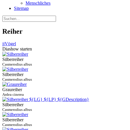
Menschliches
Sitemap
Reiher
jj
Vögel
Diashow starten
Silberreiher
Casmerodius albus
Silberreiher
Casmerodius albus
Graureiher
Ardea cinerea
Silberreiher
Casmerodius albus
Silberreiher
Casmerodius albus