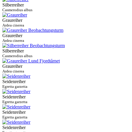
Silberreiher
Casmerodius albus
Graureiher
Ardea cinerea
Graureiher
Ardea cinerea
Silberreiher
Casmerodius albus
Graureiher
Ardea cinerea
Seidenreiher
Egretta garzetta
Seidenreiher
Egretta garzetta
Seidenreiher
Egretta garzetta
Seidenreiher