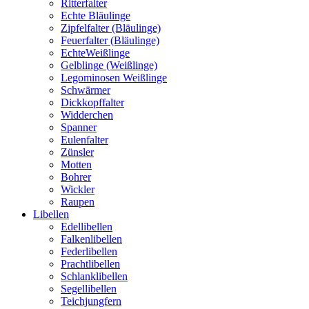
Ritterfalter
Echte Bläulinge
Zipfelfalter (Bläulinge)
Feuerfalter (Bläulinge)
EchteWeißlinge
Gelblinge (Weißlinge)
Legominosen Weißlinge
Schwärmer
Dickkopffalter
Widderchen
Spanner
Eulenfalter
Zünsler
Motten
Bohrer
Wickler
Raupen
Libellen
Edellibellen
Falkenlibellen
Federlibellen
Prachtlibellen
Schlanklibellen
Segellibellen
Teichjungfern