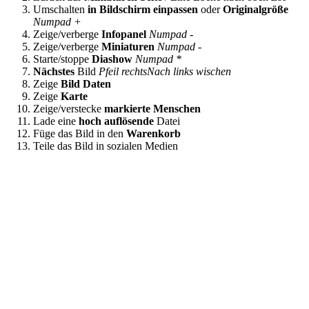
Umschalten
in Bildschirm einpassen
oder
Originalgröße
Numpad +
Zeige/verberge
Infopanel
Numpad -
Zeige/verberge
Miniaturen
Numpad -
Starte/stoppe
Diashow
Numpad *
Nächstes
Bild
Pfeil rechts
Nach links wischen
Zeige
Bild Daten
Zeige
Karte
Zeige/verstecke
markierte Menschen
Lade eine
hoch auflösende
Datei
Füge das Bild in den
Warenkorb
Teile das Bild in sozialen Medien