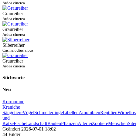
Ardea cinerea
Graureiher
Ardea cinerea
Graureiher
Ardea cinerea
Silberreiher
Casmerodius albus
Graureiher
Ardea cinerea
Stichworte
Neu
Kormorane
Kraniche
Säugetiere
Vögel
Schmetterlinge
Libellen
Amphibien
Reptilien
Wirbellos
und
Katze
Fische
Landschaft
Bauten
Pflanzen
Allerlei
Zootiere
Menschen
Sit
Geändert
2026-07-01 18:02
44 Bilder