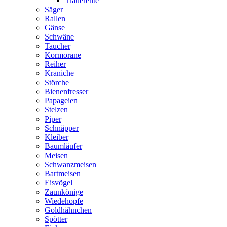
Trauerente
Säger
Rallen
Gänse
Schwäne
Taucher
Kormorane
Reiher
Kraniche
Störche
Bienenfresser
Papageien
Stelzen
Piper
Schnäpper
Kleiber
Baumläufer
Meisen
Schwanzmeisen
Bartmeisen
Eisvögel
Zaunkönige
Wiedehopfe
Goldhähnchen
Spötter