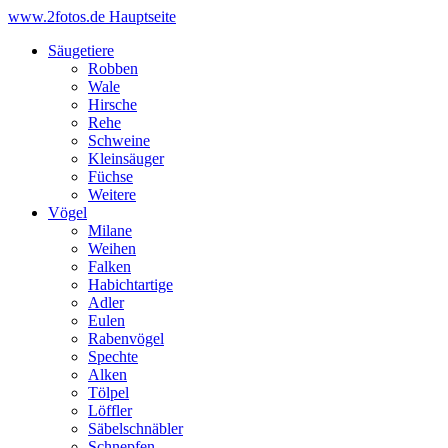
www.2fotos.de
Hauptseite
Säugetiere
Robben
Wale
Hirsche
Rehe
Schweine
Kleinsäuger
Füchse
Weitere
Vögel
Milane
Weihen
Falken
Habichtartige
Adler
Eulen
Rabenvögel
Spechte
Alken
Tölpel
Löffler
Säbelschnäbler
Schnepfen