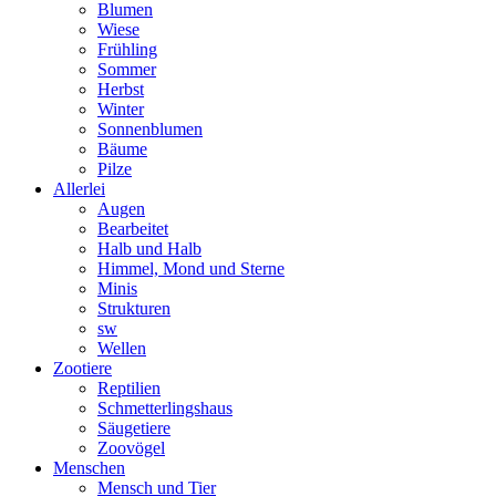
Blumen
Wiese
Frühling
Sommer
Herbst
Winter
Sonnenblumen
Bäume
Pilze
Allerlei
Augen
Bearbeitet
Halb und Halb
Himmel, Mond und Sterne
Minis
Strukturen
sw
Wellen
Zootiere
Reptilien
Schmetterlingshaus
Säugetiere
Zoovögel
Menschen
Mensch und Tier