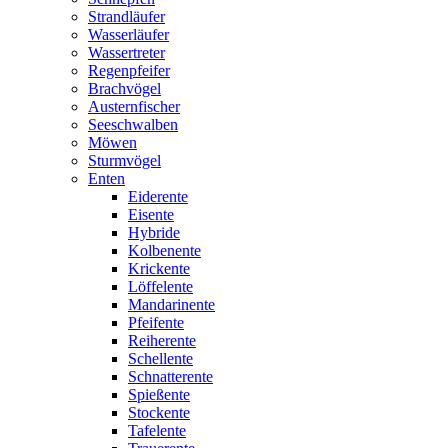
Strandläufer
Wasserläufer
Wassertreter
Regenpfeifer
Brachvögel
Austernfischer
Seeschwalben
Möwen
Sturmvögel
Enten
Eiderente
Eisente
Hybride
Kolbenente
Krickente
Löffelente
Mandarinente
Pfeifente
Reiherente
Schellente
Schnatterente
Spießente
Stockente
Tafelente