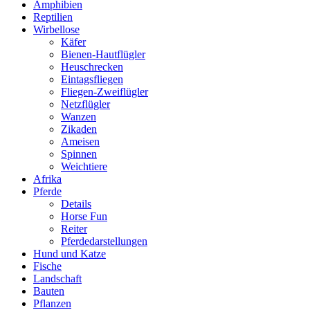
Amphibien
Reptilien
Wirbellose
Käfer
Bienen-Hautflügler
Heuschrecken
Eintagsfliegen
Fliegen-Zweiflügler
Netzflügler
Wanzen
Zikaden
Ameisen
Spinnen
Weichtiere
Afrika
Pferde
Details
Horse Fun
Reiter
Pferdedarstellungen
Hund und Katze
Fische
Landschaft
Bauten
Pflanzen