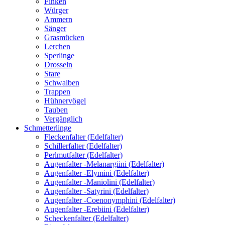
Finken
Würger
Ammern
Sänger
Grasmücken
Lerchen
Sperlinge
Drosseln
Stare
Schwalben
Trappen
Hühnervögel
Tauben
Vergänglich
Schmetterlinge
Fleckenfalter (Edelfalter)
Schillerfalter (Edelfalter)
Perlmutfalter (Edelfalter)
Augenfalter -Melanargiini (Edelfalter)
Augenfalter -Elymini (Edelfalter)
Augenfalter -Maniolini (Edelfalter)
Augenfalter -Satyrini (Edelfalter)
Augenfalter -Coenonymphini (Edelfalter)
Augenfalter -Erebiini (Edelfalter)
Scheckenfalter (Edelfalter)