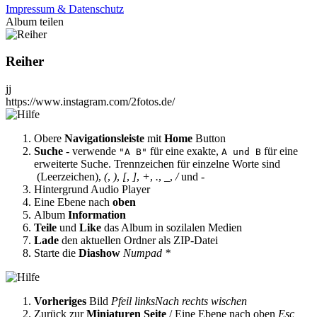
Impressum & Datenschutz
Album teilen
Reiher
jj
https://www.instagram.com/2fotos.de/
Obere
Navigationsleiste
mit
Home
Button
Suche
- verwende
für eine exakte,
für eine
"A B"
A und B
erweiterte Suche. Trennzeichen für einzelne Worte sind
(Leerzeichen),
(
,
)
,
[
,
]
,
+
,
.
,
_
,
/
und
-
Hintergrund Audio Player
Eine Ebene nach
oben
Album
Information
Teile
und
Like
das Album in sozilalen Medien
Lade
den aktuellen Ordner als ZIP-Datei
Starte die
Diashow
Numpad *
Vorheriges
Bild
Pfeil links
Nach rechts wischen
Zurück zur
Miniaturen Seite
/ Eine Ebene nach oben
Esc