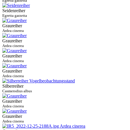
Egretta garzetta
Seidenreiher
Egretta garzetta
Graureiher
Ardea cinerea
Graureiher
Ardea cinerea
Graureiher
Ardea cinerea
Graureiher
Ardea cinerea
Silberreiher
Casmerodius albus
Graureiher
Ardea cinerea
Graureiher
Ardea cinerea