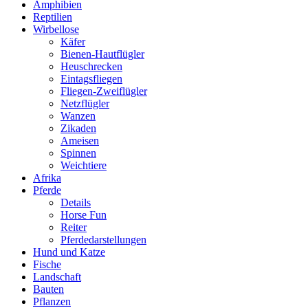
Amphibien
Reptilien
Wirbellose
Käfer
Bienen-Hautflügler
Heuschrecken
Eintagsfliegen
Fliegen-Zweiflügler
Netzflügler
Wanzen
Zikaden
Ameisen
Spinnen
Weichtiere
Afrika
Pferde
Details
Horse Fun
Reiter
Pferdedarstellungen
Hund und Katze
Fische
Landschaft
Bauten
Pflanzen