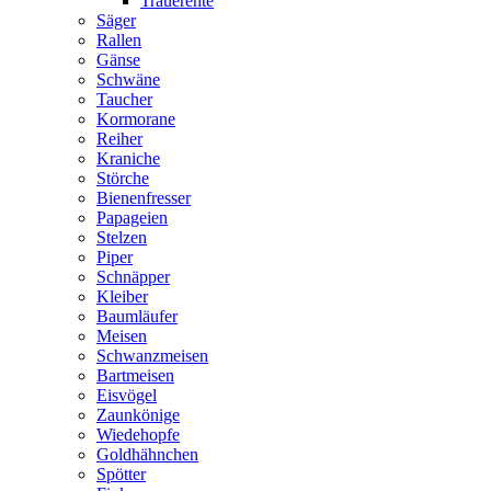
Trauerente
Säger
Rallen
Gänse
Schwäne
Taucher
Kormorane
Reiher
Kraniche
Störche
Bienenfresser
Papageien
Stelzen
Piper
Schnäpper
Kleiber
Baumläufer
Meisen
Schwanzmeisen
Bartmeisen
Eisvögel
Zaunkönige
Wiedehopfe
Goldhähnchen
Spötter