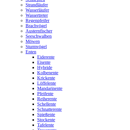
Strandläufer
Wasserläufer
Wassertreter
Regenpfeifer
Brachvögel
Austernfischer
Seeschwalben
Möwen
Sturmvögel
Enten
Eiderente
Eisente
Hybride
Kolbenente
Krickente
Löffelente
Mandarinente
Pfeifente
Reiherente
Schellente
Schnatterente
Spießente
Stockente
Tafelente