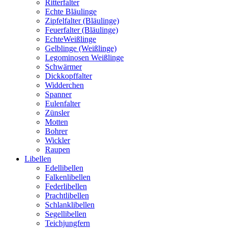
Ritterfalter
Echte Bläulinge
Zipfelfalter (Bläulinge)
Feuerfalter (Bläulinge)
EchteWeißlinge
Gelblinge (Weißlinge)
Legominosen Weißlinge
Schwärmer
Dickkopffalter
Widderchen
Spanner
Eulenfalter
Zünsler
Motten
Bohrer
Wickler
Raupen
Libellen
Edellibellen
Falkenlibellen
Federlibellen
Prachtlibellen
Schlanklibellen
Segellibellen
Teichjungfern