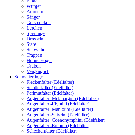
Finken
Würger
Ammern
Sänger
Grasmücken
Lerchen
Sperlinge
Drosseln
Stare
Schwalben
Trappen
Hühnervögel
Tauben
Vergänglich
Schmetterlinge
Fleckenfalter (Edelfalter)
Schillerfalter (Edelfalter)
Perlmutfalter (Edelfalter)
Augenfalter -Melanargiini (Edelfalter)
Augenfalter -Elymini (Edelfalter)
Augenfalter -Maniolini (Edelfalter)
Augenfalter -Satyrini (Edelfalter)
Augenfalter -Coenonymphini (Edelfalter)
Augenfalter -Erebiini (Edelfalter)
Scheckenfalter (Edelfalter)