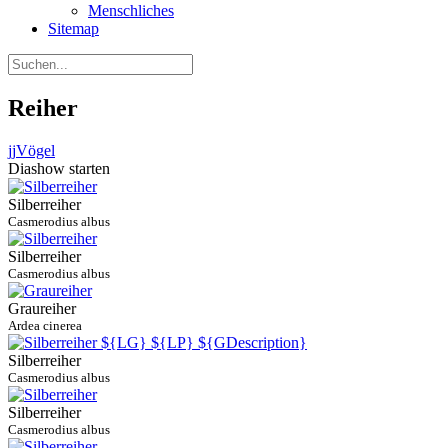
Menschliches
Sitemap
Reiher
jj
Vögel
Diashow starten
Silberreiher
Casmerodius albus
Silberreiher
Casmerodius albus
Graureiher
Ardea cinerea
Silberreiher
Casmerodius albus
Silberreiher
Casmerodius albus