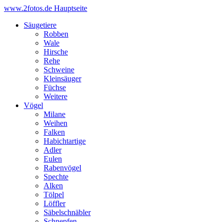
www.2fotos.de
Hauptseite
Säugetiere
Robben
Wale
Hirsche
Rehe
Schweine
Kleinsäuger
Füchse
Weitere
Vögel
Milane
Weihen
Falken
Habichtartige
Adler
Eulen
Rabenvögel
Spechte
Alken
Tölpel
Löffler
Säbelschnäbler
Schnepfen