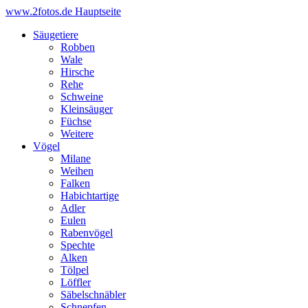
www.2fotos.de
Hauptseite
Säugetiere
Robben
Wale
Hirsche
Rehe
Schweine
Kleinsäuger
Füchse
Weitere
Vögel
Milane
Weihen
Falken
Habichtartige
Adler
Eulen
Rabenvögel
Spechte
Alken
Tölpel
Löffler
Säbelschnäbler
Schnepfen