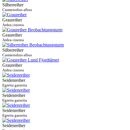
Silberreiher
Casmerodius albus
Graureiher
Ardea cinerea
Graureiher
Ardea cinerea
Silberreiher
Casmerodius albus
Graureiher
Ardea cinerea
Seidenreiher
Egretta garzetta
Seidenreiher
Egretta garzetta
Seidenreiher
Egretta garzetta
Seidenreiher