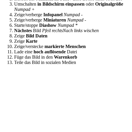
Umschalten
in Bildschirm einpassen
oder
Originalgröße
Numpad +
Zeige/verberge
Infopanel
Numpad -
Zeige/verberge
Miniaturen
Numpad -
Starte/stoppe
Diashow
Numpad *
Nächstes
Bild
Pfeil rechts
Nach links wischen
Zeige
Bild Daten
Zeige
Karte
Zeige/verstecke
markierte Menschen
Lade eine
hoch auflösende
Datei
Füge das Bild in den
Warenkorb
Teile das Bild in sozialen Medien