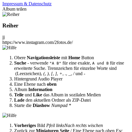
Impressum & Datenschutz
Album teilen
Reiher
jj
https://www.instagram.com/2fotos.de/
Obere
Navigationsleiste
mit
Home
Button
Suche
- verwende
für eine exakte,
für eine
"A B"
A und B
erweiterte Suche. Trennzeichen für einzelne Worte sind
(Leerzeichen),
(
,
)
,
[
,
]
,
+
,
.
,
_
,
/
und
-
Hintergrund Audio Player
Eine Ebene nach
oben
Album
Information
Teile
und
Like
das Album in sozilalen Medien
Lade
den aktuellen Ordner als ZIP-Datei
Starte die
Diashow
Numpad *
Vorheriges
Bild
Pfeil links
Nach rechts wischen
Zurück zur
Miniaturen Seite
/ Eine Ebene nach oben
Esc