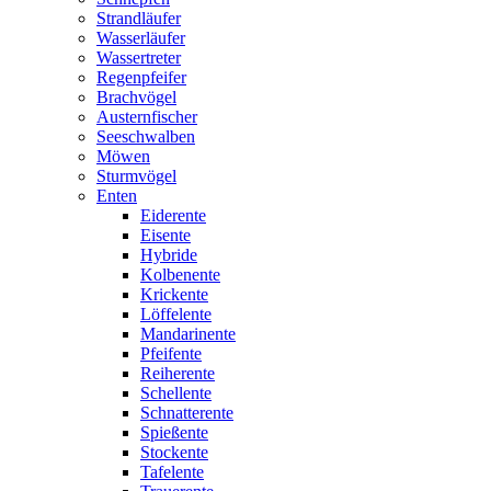
Strandläufer
Wasserläufer
Wassertreter
Regenpfeifer
Brachvögel
Austernfischer
Seeschwalben
Möwen
Sturmvögel
Enten
Eiderente
Eisente
Hybride
Kolbenente
Krickente
Löffelente
Mandarinente
Pfeifente
Reiherente
Schellente
Schnatterente
Spießente
Stockente
Tafelente