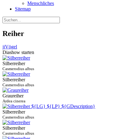
Menschliches
Sitemap
Reiher
jj
Vögel
Diashow starten
Silberreiher
Casmerodius albus
Silberreiher
Casmerodius albus
Graureiher
Ardea cinerea
Silberreiher
Casmerodius albus
Silberreiher
Casmerodius albus