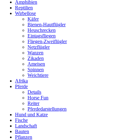
Amphibien
Reptilien
Wirbellose
Käfer
Bienen-Hautflügler
Heuschrecken
Eintagsfliegen
Fliegen-Zweiflügler
Netzflügler
Wanzen
Zikaden
Ameisen
Spinnen
Weichtiere
Afrika
Pferde
Details
Horse Fun
Reiter
Pferdedarstellungen
Hund und Katze
Fische
Landschaft
Bauten
Pflanzen