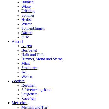
Blumen
Wiese
Frühling
Sommer
Herbst
Winter
Sonnenblumen
Bäume
Pilze
Allerlei
Augen
Bearbeitet
Halb und Halb
Himmel, Mond und Sterne
Minis
Strukturen
sw
Wellen
Zootiere
Reptilien
Schmetterlingshaus
Säugetiere
Zoovögel
Menschen
Mensch und Tier