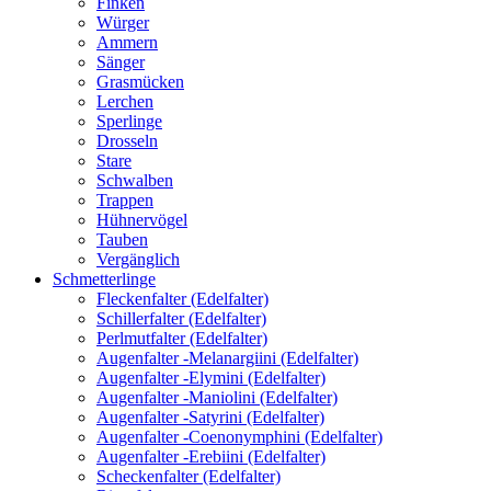
Finken
Würger
Ammern
Sänger
Grasmücken
Lerchen
Sperlinge
Drosseln
Stare
Schwalben
Trappen
Hühnervögel
Tauben
Vergänglich
Schmetterlinge
Fleckenfalter (Edelfalter)
Schillerfalter (Edelfalter)
Perlmutfalter (Edelfalter)
Augenfalter -Melanargiini (Edelfalter)
Augenfalter -Elymini (Edelfalter)
Augenfalter -Maniolini (Edelfalter)
Augenfalter -Satyrini (Edelfalter)
Augenfalter -Coenonymphini (Edelfalter)
Augenfalter -Erebiini (Edelfalter)
Scheckenfalter (Edelfalter)