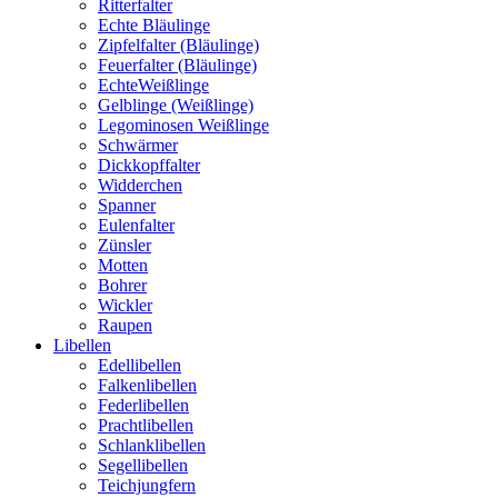
Ritterfalter
Echte Bläulinge
Zipfelfalter (Bläulinge)
Feuerfalter (Bläulinge)
EchteWeißlinge
Gelblinge (Weißlinge)
Legominosen Weißlinge
Schwärmer
Dickkopffalter
Widderchen
Spanner
Eulenfalter
Zünsler
Motten
Bohrer
Wickler
Raupen
Libellen
Edellibellen
Falkenlibellen
Federlibellen
Prachtlibellen
Schlanklibellen
Segellibellen
Teichjungfern