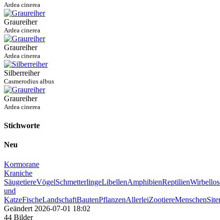
Ardea cinerea
Graureiher
Ardea cinerea
Graureiher
Ardea cinerea
Silberreiher
Casmerodius albus
Graureiher
Ardea cinerea
Stichworte
Neu
Kormorane
Kraniche
Säugetiere
Vögel
Schmetterlinge
Libellen
Amphibien
Reptilien
Wirbellos
und
Katze
Fische
Landschaft
Bauten
Pflanzen
Allerlei
Zootiere
Menschen
Sit
Geändert
2026-07-01 18:02
44 Bilder