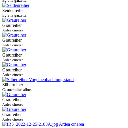
Egretta garzetta
Seidenreiher
Egretta garzetta
Graureiher
Ardea cinerea
Graureiher
Ardea cinerea
Graureiher
Ardea cinerea
Graureiher
Ardea cinerea
Silberreiher
Casmerodius albus
Graureiher
Ardea cinerea
Graureiher
Ardea cinerea