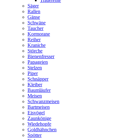
Trauerente
Säger
Rallen
Gänse
Schwäne
Taucher
Kormorane
Reiher
Kraniche
Störche
Bienenfresser
Papageien
Stelzen
Piper
Schnäpper
Kleiber
Baumläufer
Meisen
Schwanzmeisen
Bartmeisen
Eisvögel
Zaunkönige
Wiedehopfe
Goldhähnchen
Spötter