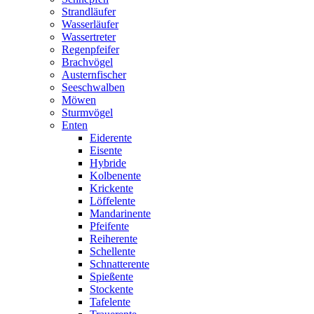
Strandläufer
Wasserläufer
Wassertreter
Regenpfeifer
Brachvögel
Austernfischer
Seeschwalben
Möwen
Sturmvögel
Enten
Eiderente
Eisente
Hybride
Kolbenente
Krickente
Löffelente
Mandarinente
Pfeifente
Reiherente
Schellente
Schnatterente
Spießente
Stockente
Tafelente