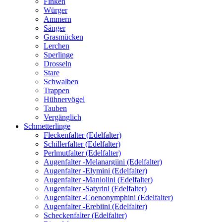
Finken
Würger
Ammern
Sänger
Grasmücken
Lerchen
Sperlinge
Drosseln
Stare
Schwalben
Trappen
Hühnervögel
Tauben
Vergänglich
Schmetterlinge
Fleckenfalter (Edelfalter)
Schillerfalter (Edelfalter)
Perlmutfalter (Edelfalter)
Augenfalter -Melanargiini (Edelfalter)
Augenfalter -Elymini (Edelfalter)
Augenfalter -Maniolini (Edelfalter)
Augenfalter -Satyrini (Edelfalter)
Augenfalter -Coenonymphini (Edelfalter)
Augenfalter -Erebiini (Edelfalter)
Scheckenfalter (Edelfalter)