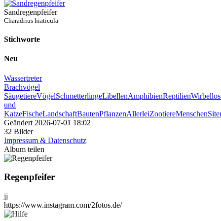
Sandregenpfeifer
Charadrius hiaticula
Stichworte
Neu
Wassertreter
Brachvögel
Säugetiere
Vögel
Schmetterlinge
Libellen
Amphibien
Reptilien
Wirbellos
und
Katze
Fische
Landschaft
Bauten
Pflanzen
Allerlei
Zootiere
Menschen
Sit
Geändert
2026-07-01 18:02
32 Bilder
Impressum & Datenschutz
Album teilen
Regenpfeifer
jj
https://www.instagram.com/2fotos.de/