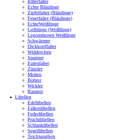
Ritterfalter
Echte Bläulinge
Zipfelfalter (Bläulinge)
Feuerfalter (Bläulinge)
EchteWeißlinge
Gelblinge (Weißlinge)
Legominosen Weißlinge
Schwärmer
Dickkopffalter
Widderchen
Spanner
Eulenfalter
Zünsler
Motten
Bohrer
Wickler
Raupen
Libellen
Edellibellen
Falkenlibellen
Federlibellen
Prachtlibellen
Schlanklibellen
Segellibellen
Teichjungfern