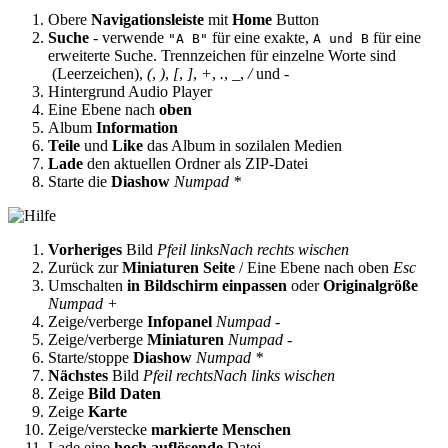
Obere
Navigationsleiste
mit
Home
Button
Suche
- verwende
für eine exakte,
für eine
"A B"
A und B
erweiterte Suche. Trennzeichen für einzelne Worte sind
(Leerzeichen),
(
,
)
,
[
,
]
,
+
,
.
,
_
,
/
und
-
Hintergrund Audio Player
Eine Ebene nach
oben
Album
Information
Teile
und
Like
das Album in sozilalen Medien
Lade
den aktuellen Ordner als ZIP-Datei
Starte die
Diashow
Numpad *
Vorheriges
Bild
Pfeil links
Nach rechts wischen
Zurück zur
Miniaturen Seite
/ Eine Ebene nach oben
Esc
Umschalten
in Bildschirm einpassen
oder
Originalgröße
Numpad +
Zeige/verberge
Infopanel
Numpad -
Zeige/verberge
Miniaturen
Numpad -
Starte/stoppe
Diashow
Numpad *
Nächstes
Bild
Pfeil rechts
Nach links wischen
Zeige
Bild Daten
Zeige
Karte
Zeige/verstecke
markierte Menschen
Lade eine
hoch auflösende
Datei