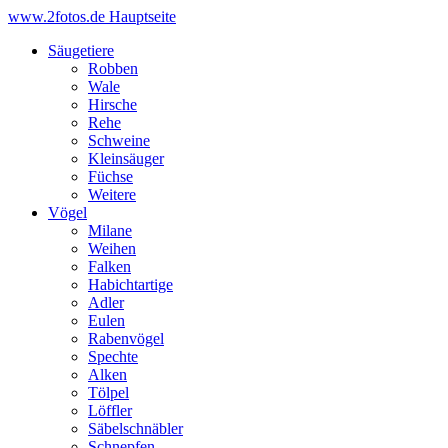
www.2fotos.de
Hauptseite
Säugetiere
Robben
Wale
Hirsche
Rehe
Schweine
Kleinsäuger
Füchse
Weitere
Vögel
Milane
Weihen
Falken
Habichtartige
Adler
Eulen
Rabenvögel
Spechte
Alken
Tölpel
Löffler
Säbelschnäbler
Schnepfen