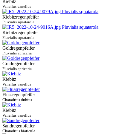
Kiebitz
Vanellus vanellus
Kiebitzregenpfeifer
Pluvialis squatarola
Kiebitzregenpfeifer
Pluvialis squatarola
Goldregenpfeifer
Pluvialis apricaria
Goldregenpfeifer
Pluvialis apricaria
Kiebitz
Vanellus vanellus
Flussregenpfeifer
Charadrius dubius
Kiebitz
Vanellus vanellus
Sandregenpfeifer
Charadrius hiaticula