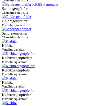
Charadrius hiaticula
Sandregenpfeifer
Charadrius hiaticula
Goldregenpfeifer
Pluvialis apricaria
Sandregenpfeifer
Charadrius hiaticula
Kiebitz
Vanellus vanellus
Kiebitzregenpfeiferr
Pluvialis squatarola
Kiebitzregenpfeifer
Pluvialis squatarola
Kiebitz
Vanellus vanellus
Kiebitzregenpfeifer
Pluvialis squatarola