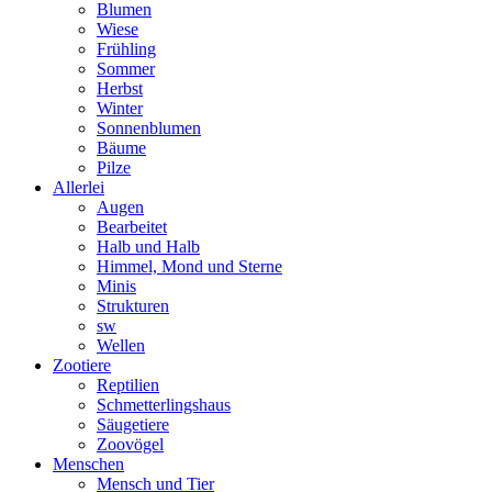
Blumen
Wiese
Frühling
Sommer
Herbst
Winter
Sonnenblumen
Bäume
Pilze
Allerlei
Augen
Bearbeitet
Halb und Halb
Himmel, Mond und Sterne
Minis
Strukturen
sw
Wellen
Zootiere
Reptilien
Schmetterlingshaus
Säugetiere
Zoovögel
Menschen
Mensch und Tier