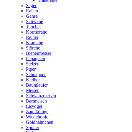
Trauerente
Säger
Rallen
Gänse
Schwäne
Taucher
Kormorane
Reiher
Kraniche
Störche
Bienenfresser
Papageien
Stelzen
Piper
Schnäpper
Kleiber
Baumläufer
Meisen
Schwanzmeisen
Bartmeisen
Eisvögel
Zaunkönige
Wiedehopfe
Goldhähnchen
Spötter