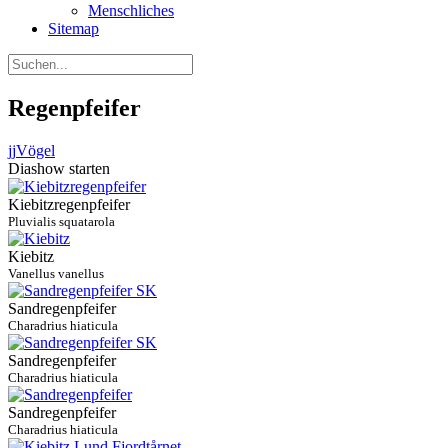
Menschliches
Sitemap
Regenpfeifer
jj
Vögel
Diashow starten
Kiebitzregenpfeifer
Pluvialis squatarola
Kiebitz
Vanellus vanellus
Sandregenpfeifer
Charadrius hiaticula
Sandregenpfeifer
Charadrius hiaticula
Sandregenpfeifer
Charadrius hiaticula