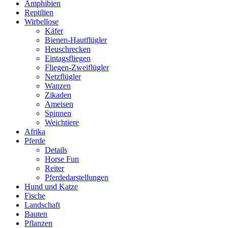
Amphibien
Reptilien
Wirbellose
Käfer
Bienen-Hautflügler
Heuschrecken
Eintagsfliegen
Fliegen-Zweiflügler
Netzflügler
Wanzen
Zikaden
Ameisen
Spinnen
Weichtiere
Afrika
Pferde
Details
Horse Fun
Reiter
Pferdedarstellungen
Hund und Katze
Fische
Landschaft
Bauten
Pflanzen