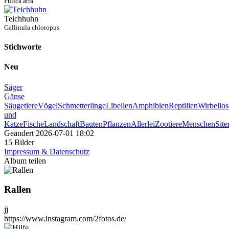
Fulica atra
Teichhuhn
Gallinula chloropus
Stichworte
Neu
Säger
Gänse
Säugetiere
Vögel
Schmetterlinge
Libellen
Amphibien
Reptilien
Wirbellos
und
Katze
Fische
Landschaft
Bauten
Pflanzen
Allerlei
Zootiere
Menschen
Sit
Geändert
2026-07-01 18:02
15 Bilder
Impressum & Datenschutz
Album teilen
Rallen
jj
https://www.instagram.com/2fotos.de/