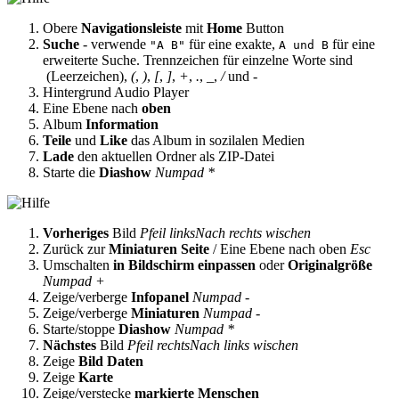
Obere
Navigationsleiste
mit
Home
Button
Suche
- verwende
für eine exakte,
für eine
"A B"
A und B
erweiterte Suche. Trennzeichen für einzelne Worte sind
(Leerzeichen),
(
,
)
,
[
,
]
,
+
,
.
,
_
,
/
und
-
Hintergrund Audio Player
Eine Ebene nach
oben
Album
Information
Teile
und
Like
das Album in sozilalen Medien
Lade
den aktuellen Ordner als ZIP-Datei
Starte die
Diashow
Numpad *
Vorheriges
Bild
Pfeil links
Nach rechts wischen
Zurück zur
Miniaturen Seite
/ Eine Ebene nach oben
Esc
Umschalten
in Bildschirm einpassen
oder
Originalgröße
Numpad +
Zeige/verberge
Infopanel
Numpad -
Zeige/verberge
Miniaturen
Numpad -
Starte/stoppe
Diashow
Numpad *
Nächstes
Bild
Pfeil rechts
Nach links wischen
Zeige
Bild Daten
Zeige
Karte
Zeige/verstecke
markierte Menschen