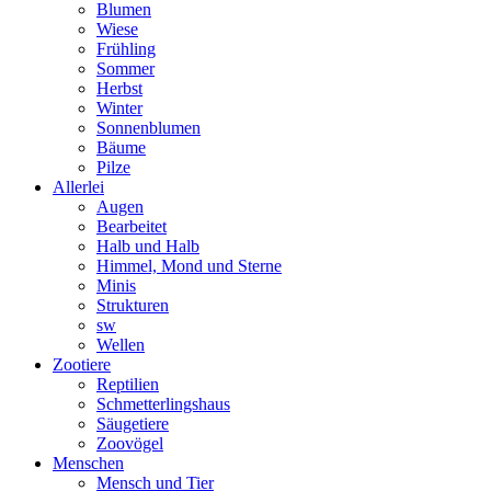
Blumen
Wiese
Frühling
Sommer
Herbst
Winter
Sonnenblumen
Bäume
Pilze
Allerlei
Augen
Bearbeitet
Halb und Halb
Himmel, Mond und Sterne
Minis
Strukturen
sw
Wellen
Zootiere
Reptilien
Schmetterlingshaus
Säugetiere
Zoovögel
Menschen
Mensch und Tier