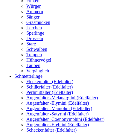
Finken
Würger
Ammern
Sänger
Grasmücken
Lerchen
Sperlinge
Drosseln
Stare
Schwalben
Trappen
Hühnervögel
Tauben
Vergänglich
Schmetterlinge
Fleckenfalter (Edelfalter)
Schillerfalter (Edelfalter)
Perlmutfalter (Edelfalter)
Augenfalter -Melanargiini (Edelfalter)
Augenfalter -Elymini (Edelfalter)
Augenfalter -Maniolini (Edelfalter)
Augenfalter -Satyrini (Edelfalter)
Augenfalter -Coenonymphini (Edelfalter)
Augenfalter -Erebiini (Edelfalter)
Scheckenfalter (Edelfalter)