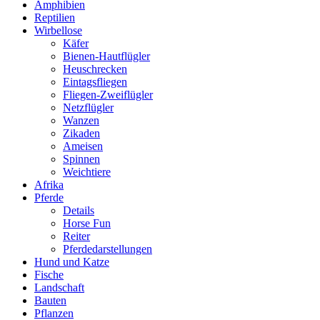
Amphibien
Reptilien
Wirbellose
Käfer
Bienen-Hautflügler
Heuschrecken
Eintagsfliegen
Fliegen-Zweiflügler
Netzflügler
Wanzen
Zikaden
Ameisen
Spinnen
Weichtiere
Afrika
Pferde
Details
Horse Fun
Reiter
Pferdedarstellungen
Hund und Katze
Fische
Landschaft
Bauten
Pflanzen