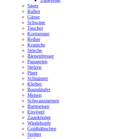
Trauerente
Säger
Rallen
Gänse
Schwäne
Taucher
Kormorane
Reiher
Kraniche
Störche
Bienenfresser
Papageien
Stelzen
Piper
Schnäpper
Kleiber
Baumläufer
Meisen
Schwanzmeisen
Bartmeisen
Eisvögel
Zaunkönige
Wiedehopfe
Goldhähnchen
Spötter