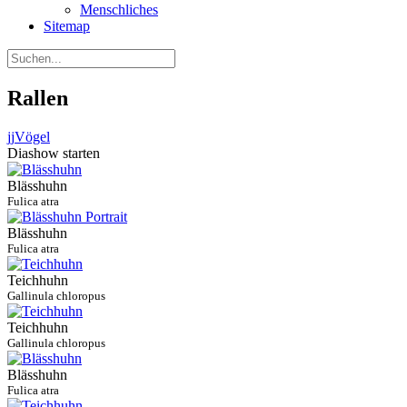
Menschliches
Sitemap
Rallen
jj
Vögel
Diashow starten
Blässhuhn
Fulica atra
Blässhuhn
Fulica atra
Teichhuhn
Gallinula chloropus
Teichhuhn
Gallinula chloropus
Blässhuhn
Fulica atra