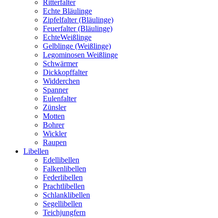
Ritterfalter
Echte Bläulinge
Zipfelfalter (Bläulinge)
Feuerfalter (Bläulinge)
EchteWeißlinge
Gelblinge (Weißlinge)
Legominosen Weißlinge
Schwärmer
Dickkopffalter
Widderchen
Spanner
Eulenfalter
Zünsler
Motten
Bohrer
Wickler
Raupen
Libellen
Edellibellen
Falkenlibellen
Federlibellen
Prachtlibellen
Schlanklibellen
Segellibellen
Teichjungfern