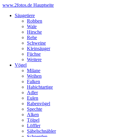
www.2fotos.de
Hauptseite
Säugetiere
Robben
Wale
Hirsche
Rehe
Schweine
Kleinsäuger
Füchse
Weitere
Vögel
Milane
Weihen
Falken
Habichtartige
Adler
Eulen
Rabenvögel
Spechte
Alken
Tölpel
Löffler
Säbelschnäbler
Schnepfen