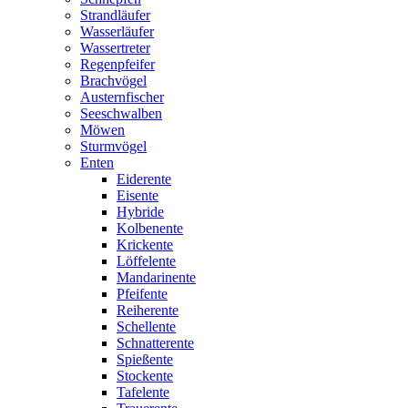
Strandläufer
Wasserläufer
Wassertreter
Regenpfeifer
Brachvögel
Austernfischer
Seeschwalben
Möwen
Sturmvögel
Enten
Eiderente
Eisente
Hybride
Kolbenente
Krickente
Löffelente
Mandarinente
Pfeifente
Reiherente
Schellente
Schnatterente
Spießente
Stockente
Tafelente