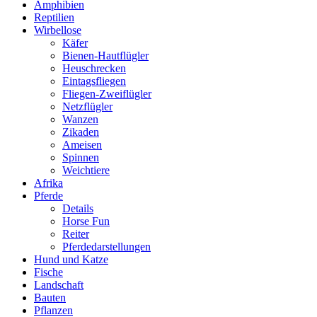
Amphibien
Reptilien
Wirbellose
Käfer
Bienen-Hautflügler
Heuschrecken
Eintagsfliegen
Fliegen-Zweiflügler
Netzflügler
Wanzen
Zikaden
Ameisen
Spinnen
Weichtiere
Afrika
Pferde
Details
Horse Fun
Reiter
Pferdedarstellungen
Hund und Katze
Fische
Landschaft
Bauten
Pflanzen