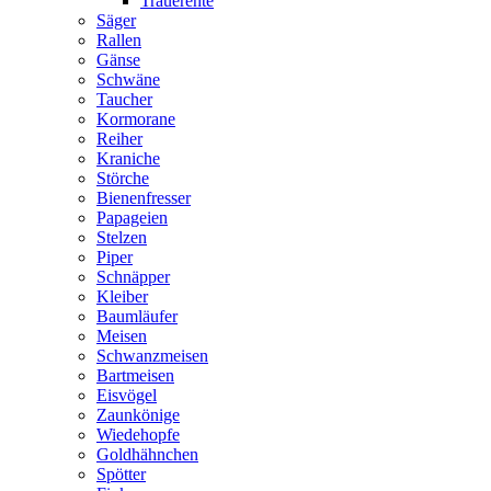
Trauerente
Säger
Rallen
Gänse
Schwäne
Taucher
Kormorane
Reiher
Kraniche
Störche
Bienenfresser
Papageien
Stelzen
Piper
Schnäpper
Kleiber
Baumläufer
Meisen
Schwanzmeisen
Bartmeisen
Eisvögel
Zaunkönige
Wiedehopfe
Goldhähnchen
Spötter