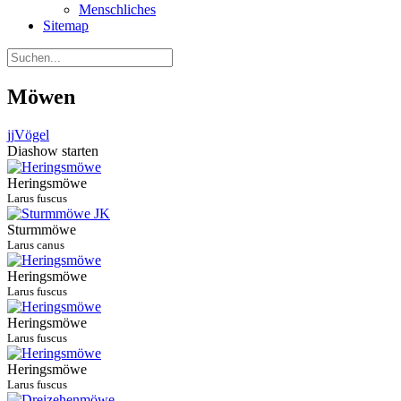
Menschliches
Sitemap
Möwen
jj
Vögel
Diashow starten
Heringsmöwe
Larus fuscus
Sturmmöwe
Larus canus
Heringsmöwe
Larus fuscus
Heringsmöwe
Larus fuscus
Heringsmöwe
Larus fuscus