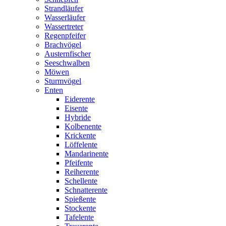
Strandläufer
Wasserläufer
Wassertreter
Regenpfeifer
Brachvögel
Austernfischer
Seeschwalben
Möwen
Sturmvögel
Enten
Eiderente
Eisente
Hybride
Kolbenente
Krickente
Löffelente
Mandarinente
Pfeifente
Reiherente
Schellente
Schnatterente
Spießente
Stockente
Tafelente