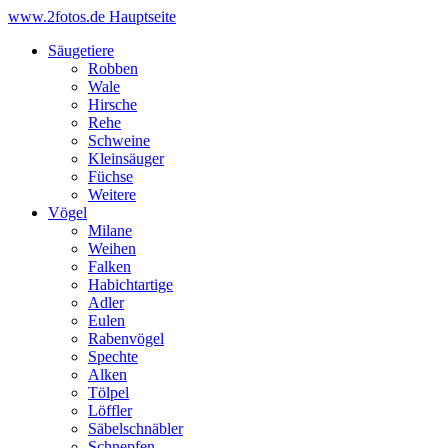
www.2fotos.de
Hauptseite
Säugetiere
Robben
Wale
Hirsche
Rehe
Schweine
Kleinsäuger
Füchse
Weitere
Vögel
Milane
Weihen
Falken
Habichtartige
Adler
Eulen
Rabenvögel
Spechte
Alken
Tölpel
Löffler
Säbelschnäbler
Schnepfen