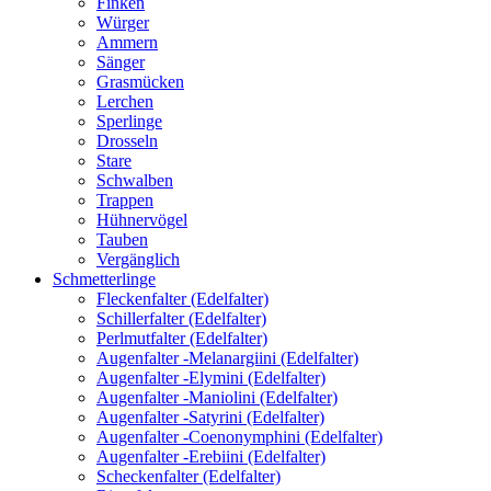
Finken
Würger
Ammern
Sänger
Grasmücken
Lerchen
Sperlinge
Drosseln
Stare
Schwalben
Trappen
Hühnervögel
Tauben
Vergänglich
Schmetterlinge
Fleckenfalter (Edelfalter)
Schillerfalter (Edelfalter)
Perlmutfalter (Edelfalter)
Augenfalter -Melanargiini (Edelfalter)
Augenfalter -Elymini (Edelfalter)
Augenfalter -Maniolini (Edelfalter)
Augenfalter -Satyrini (Edelfalter)
Augenfalter -Coenonymphini (Edelfalter)
Augenfalter -Erebiini (Edelfalter)
Scheckenfalter (Edelfalter)