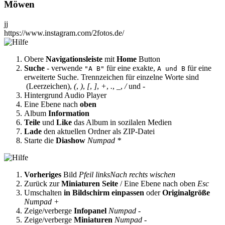
Möwen
jj
https://www.instagram.com/2fotos.de/
Obere
Navigationsleiste
mit
Home
Button
Suche
- verwende
für eine exakte,
für eine
"A B"
A und B
erweiterte Suche. Trennzeichen für einzelne Worte sind
(Leerzeichen),
(
,
)
,
[
,
]
,
+
,
.
,
_
,
/
und
-
Hintergrund Audio Player
Eine Ebene nach
oben
Album
Information
Teile
und
Like
das Album in sozilalen Medien
Lade
den aktuellen Ordner als ZIP-Datei
Starte die
Diashow
Numpad *
Vorheriges
Bild
Pfeil links
Nach rechts wischen
Zurück zur
Miniaturen Seite
/ Eine Ebene nach oben
Esc
Umschalten
in Bildschirm einpassen
oder
Originalgröße
Numpad +
Zeige/verberge
Infopanel
Numpad -
Zeige/verberge
Miniaturen
Numpad -