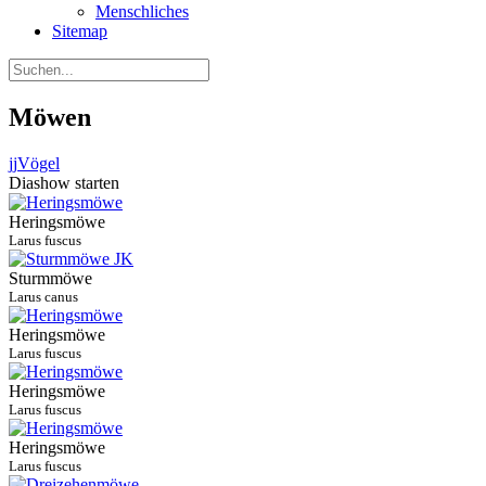
Menschliches
Sitemap
Möwen
jj
Vögel
Diashow starten
Heringsmöwe
Larus fuscus
Sturmmöwe
Larus canus
Heringsmöwe
Larus fuscus
Heringsmöwe
Larus fuscus
Heringsmöwe
Larus fuscus