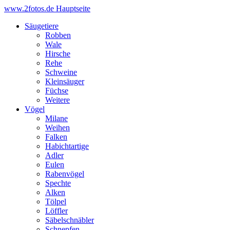
www.2fotos.de
Hauptseite
Säugetiere
Robben
Wale
Hirsche
Rehe
Schweine
Kleinsäuger
Füchse
Weitere
Vögel
Milane
Weihen
Falken
Habichtartige
Adler
Eulen
Rabenvögel
Spechte
Alken
Tölpel
Löffler
Säbelschnäbler
Schnepfen