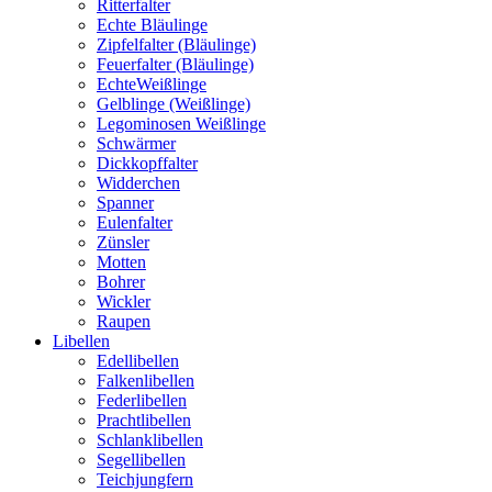
Ritterfalter
Echte Bläulinge
Zipfelfalter (Bläulinge)
Feuerfalter (Bläulinge)
EchteWeißlinge
Gelblinge (Weißlinge)
Legominosen Weißlinge
Schwärmer
Dickkopffalter
Widderchen
Spanner
Eulenfalter
Zünsler
Motten
Bohrer
Wickler
Raupen
Libellen
Edellibellen
Falkenlibellen
Federlibellen
Prachtlibellen
Schlanklibellen
Segellibellen
Teichjungfern