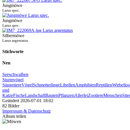
Jungmöwe
Larus spec.
Jungmöwe
Larus spec.
Silbermöwe
Larus argentatus
Stichworte
Neu
Seeschwalben
Sturmvögel
Säugetiere
Vögel
Schmetterlinge
Libellen
Amphibien
Reptilien
Wirbellos
und
Katze
Fische
Landschaft
Bauten
Pflanzen
Allerlei
Zootiere
Menschen
Sit
Geändert
2026-07-01 18:02
82 Bilder
Impressum & Datenschutz
Album teilen