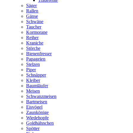
Trauerente
Säger
Rallen
Gänse
Schwäne
Taucher
Kormorane
Reiher
Kraniche
Störche
Bienenfresser
Papageien
Stelzen
Piper
Schnäpper
Kleiber
Baumläufer
Meisen
Schwanzmeisen
Bartmeisen
Eisvögel
Zaunkönige
Wiedehopfe
Goldhähnchen
Spötter