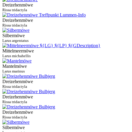
Dreizehenmöwe
Rissa tridactyla
Dreizehenmöwe
Rissa tridactyla
Silbermöwe
Larus argentatus
Mittelmeermöwe
Larus michahellis
Mantelmöwe
Larus marinus
Dreizehenmöwe
Rissa tridactyla
Dreizehenmöwe
Rissa tridactyla
Dreizehenmöwe
Rissa tridactyla
Silbermöwe