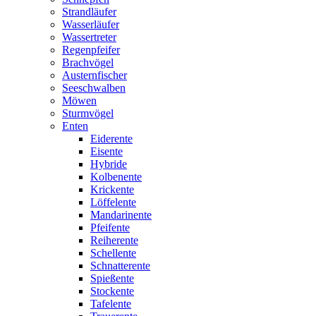
Strandläufer
Wasserläufer
Wassertreter
Regenpfeifer
Brachvögel
Austernfischer
Seeschwalben
Möwen
Sturmvögel
Enten
Eiderente
Eisente
Hybride
Kolbenente
Krickente
Löffelente
Mandarinente
Pfeifente
Reiherente
Schellente
Schnatterente
Spießente
Stockente
Tafelente