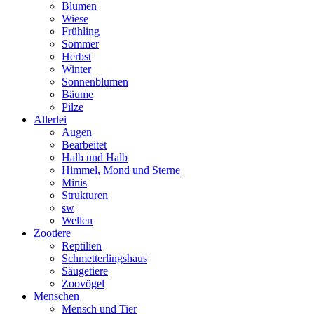
Blumen
Wiese
Frühling
Sommer
Herbst
Winter
Sonnenblumen
Bäume
Pilze
Allerlei
Augen
Bearbeitet
Halb und Halb
Himmel, Mond und Sterne
Minis
Strukturen
sw
Wellen
Zootiere
Reptilien
Schmetterlingshaus
Säugetiere
Zoovögel
Menschen
Mensch und Tier