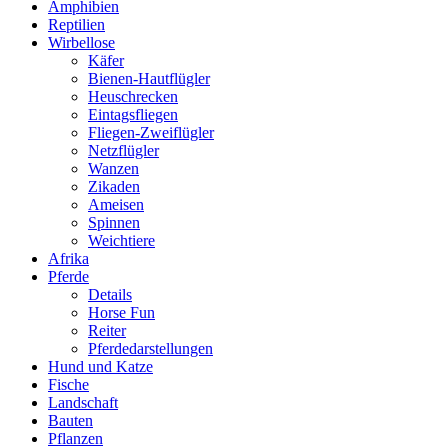
Amphibien
Reptilien
Wirbellose
Käfer
Bienen-Hautflügler
Heuschrecken
Eintagsfliegen
Fliegen-Zweiflügler
Netzflügler
Wanzen
Zikaden
Ameisen
Spinnen
Weichtiere
Afrika
Pferde
Details
Horse Fun
Reiter
Pferdedarstellungen
Hund und Katze
Fische
Landschaft
Bauten
Pflanzen