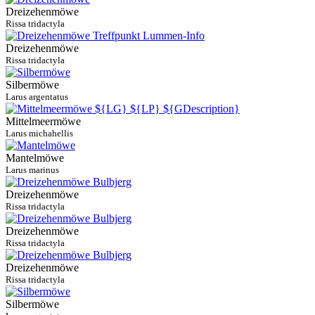
Dreizehenmöwe
Rissa tridactyla
Dreizehenmöwe
Rissa tridactyla
Silbermöwe
Larus argentatus
Mittelmeermöwe
Larus michahellis
Mantelmöwe
Larus marinus
Dreizehenmöwe
Rissa tridactyla
Dreizehenmöwe
Rissa tridactyla
Dreizehenmöwe
Rissa tridactyla
Silbermöwe