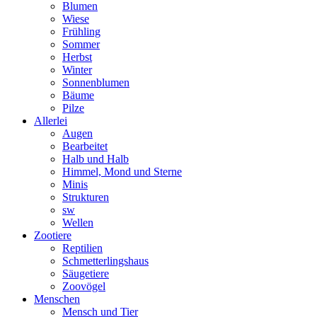
Blumen
Wiese
Frühling
Sommer
Herbst
Winter
Sonnenblumen
Bäume
Pilze
Allerlei
Augen
Bearbeitet
Halb und Halb
Himmel, Mond und Sterne
Minis
Strukturen
sw
Wellen
Zootiere
Reptilien
Schmetterlingshaus
Säugetiere
Zoovögel
Menschen
Mensch und Tier