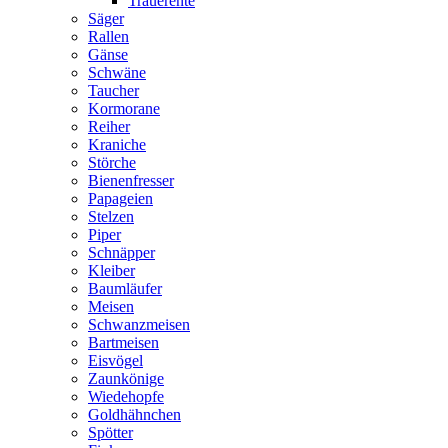
Trauerente
Säger
Rallen
Gänse
Schwäne
Taucher
Kormorane
Reiher
Kraniche
Störche
Bienenfresser
Papageien
Stelzen
Piper
Schnäpper
Kleiber
Baumläufer
Meisen
Schwanzmeisen
Bartmeisen
Eisvögel
Zaunkönige
Wiedehopfe
Goldhähnchen
Spötter