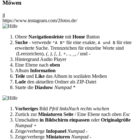
Möwen
jj
https://www.instagram.com/2fotos.de/
Obere
Navigationsleiste
mit
Home
Button
Suche
- verwende
für eine exakte,
für eine
"A B"
A und B
erweiterte Suche. Trennzeichen für einzelne Worte sind
(Leerzeichen),
(
,
)
,
[
,
]
,
+
,
.
,
_
,
/
und
-
Hintergrund Audio Player
Eine Ebene nach
oben
Album
Information
Teile
und
Like
das Album in sozilalen Medien
Lade
den aktuellen Ordner als ZIP-Datei
Starte die
Diashow
Numpad *
Vorheriges
Bild
Pfeil links
Nach rechts wischen
Zurück zur
Miniaturen Seite
/ Eine Ebene nach oben
Esc
Umschalten
in Bildschirm einpassen
oder
Originalgröße
Numpad +
Zeige/verberge
Infopanel
Numpad -
Zeige/verberge
Miniaturen
Numpad -