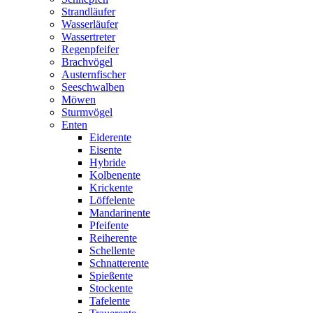
Strandläufer
Wasserläufer
Wassertreter
Regenpfeifer
Brachvögel
Austernfischer
Seeschwalben
Möwen
Sturmvögel
Enten
Eiderente
Eisente
Hybride
Kolbenente
Krickente
Löffelente
Mandarinente
Pfeifente
Reiherente
Schellente
Schnatterente
Spießente
Stockente
Tafelente