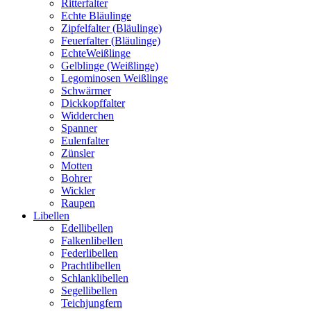
Ritterfalter
Echte Bläulinge
Zipfelfalter (Bläulinge)
Feuerfalter (Bläulinge)
EchteWeißlinge
Gelblinge (Weißlinge)
Legominosen Weißlinge
Schwärmer
Dickkopffalter
Widderchen
Spanner
Eulenfalter
Zünsler
Motten
Bohrer
Wickler
Raupen
Libellen
Edellibellen
Falkenlibellen
Federlibellen
Prachtlibellen
Schlanklibellen
Segellibellen
Teichjungfern