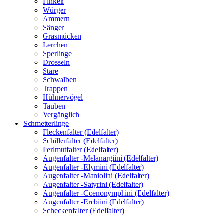
Finken
Würger
Ammern
Sänger
Grasmücken
Lerchen
Sperlinge
Drosseln
Stare
Schwalben
Trappen
Hühnervögel
Tauben
Vergänglich
Schmetterlinge
Fleckenfalter (Edelfalter)
Schillerfalter (Edelfalter)
Perlmutfalter (Edelfalter)
Augenfalter -Melanargiini (Edelfalter)
Augenfalter -Elymini (Edelfalter)
Augenfalter -Maniolini (Edelfalter)
Augenfalter -Satyrini (Edelfalter)
Augenfalter -Coenonymphini (Edelfalter)
Augenfalter -Erebiini (Edelfalter)
Scheckenfalter (Edelfalter)