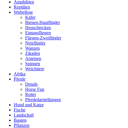
Amphibien
Reptilien
Wirbellose
Käfer
Bienen-Hautflügler
Heuschrecken
Eintagsfliegen
Fliegen-Zweiflügler
Netzflügler
Wanzen
Zikaden
Ameisen
Spinnen
Weichtiere
Afrika
Pferde
Details
Horse Fun
Reiter
Pferdedarstellungen
Hund und Katze
Fische
Landschaft
Bauten
Pflanzen