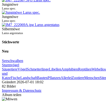
Jungmöwe
Larus spec.
Jungmöwe
Larus spec.
Silbermöwe
Larus argentatus
Stichworte
Neu
Seeschwalben
Sturmvögel
Säugetiere
Vögel
Schmetterlinge
Libellen
Amphibien
Reptilien
Wirbellos
und
Katze
Fische
Landschaft
Bauten
Pflanzen
Allerlei
Zootiere
Menschen
Sit
Geändert
2026-07-01 18:02
82 Bilder
Impressum & Datenschutz
Album teilen