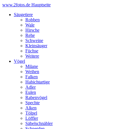
www.2fotos.de
Hauptseite
Säugetiere
Robben
Wale
Hirsche
Rehe
Schweine
Kleinsäuger
Füchse
Weitere
Vögel
Milane
Weihen
Falken
Habichtartige
Adler
Eulen
Rabenvögel
Spechte
Alken
Tölpel
Löffler
Säbelschnäbler
Schnepfen