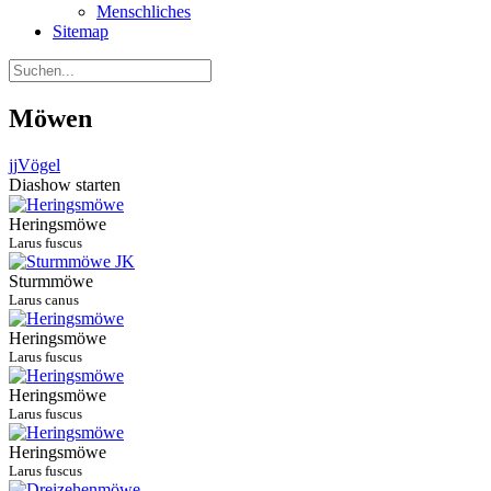
Menschliches
Sitemap
Möwen
jj
Vögel
Diashow starten
Heringsmöwe
Larus fuscus
Sturmmöwe
Larus canus
Heringsmöwe
Larus fuscus
Heringsmöwe
Larus fuscus
Heringsmöwe
Larus fuscus