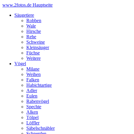
www.2fotos.de
Hauptseite
Säugetiere
Robben
Wale
Hirsche
Rehe
Schweine
Kleinsäuger
Füchse
Weitere
Vögel
Milane
Weihen
Falken
Habichtartige
Adler
Eulen
Rabenvögel
Spechte
Alken
Tölpel
Löffler
Säbelschnäbler
Schnepfen