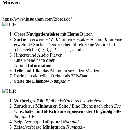
Möwen
jj
https://www.instagram.com/2fotos.de/
Obere
Navigationsleiste
mit
Home
Button
Suche
- verwende
für eine exakte,
für eine
"A B"
A und B
erweiterte Suche. Trennzeichen für einzelne Worte sind
(Leerzeichen),
(
,
)
,
[
,
]
,
+
,
.
,
_
,
/
und
-
Hintergrund Audio Player
Eine Ebene nach
oben
Album
Information
Teile
und
Like
das Album in sozilalen Medien
Lade
den aktuellen Ordner als ZIP-Datei
Starte die
Diashow
Numpad *
Vorheriges
Bild
Pfeil links
Nach rechts wischen
Zurück zur
Miniaturen Seite
/ Eine Ebene nach oben
Esc
Umschalten
in Bildschirm einpassen
oder
Originalgröße
Numpad +
Zeige/verberge
Infopanel
Numpad -
Zeige/verberge
Miniaturen
Numpad -