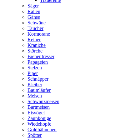
Trauerente
Säger
Rallen
Gänse
Schwäne
Taucher
Kormorane
Reiher
Kraniche
Störche
Bienenfresser
Papageien
Stelzen
Piper
Schnäpper
Kleiber
Baumläufer
Meisen
Schwanzmeisen
Bartmeisen
Eisvögel
Zaunkönige
Wiedehopfe
Goldhähnchen
Spötter