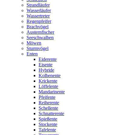
Strandläufer
Wasserläufer
Wassertreter
Regenpfeifer
Brachvögel
Austernfischer
Seeschwalben
Möwen
Sturmvögel
Enten
Eiderente
Eisente
Hybride
Kolbenente
Krickente
Löffelente
Mandarinente
Pfeifente
Reiherente
Schellente
Schnatterente
Spießente
Stockente
Tafelente