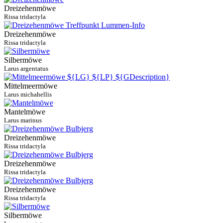
Dreizehenmöwe
Rissa tridactyla
Dreizehenmöwe
Rissa tridactyla
Silbermöwe
Larus argentatus
Mittelmeermöwe
Larus michahellis
Mantelmöwe
Larus marinus
Dreizehenmöwe
Rissa tridactyla
Dreizehenmöwe
Rissa tridactyla
Dreizehenmöwe
Rissa tridactyla
Silbermöwe