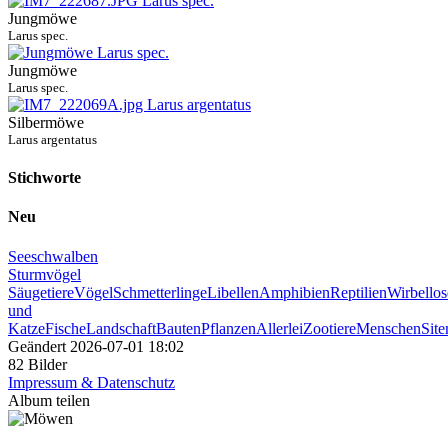
Jungmöwe
Larus spec.
Jungmöwe
Larus spec.
Silbermöwe
Larus argentatus
Stichworte
Neu
Seeschwalben
Sturmvögel
Säugetiere
Vögel
Schmetterlinge
Libellen
Amphibien
Reptilien
Wirbellos
und
Katze
Fische
Landschaft
Bauten
Pflanzen
Allerlei
Zootiere
Menschen
Sit
Geändert
2026-07-01 18:02
82 Bilder
Impressum & Datenschutz
Album teilen