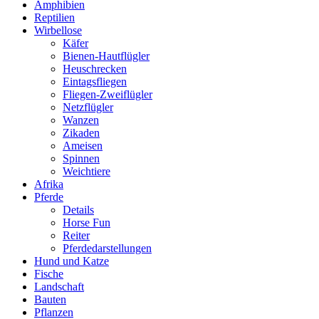
Amphibien
Reptilien
Wirbellose
Käfer
Bienen-Hautflügler
Heuschrecken
Eintagsfliegen
Fliegen-Zweiflügler
Netzflügler
Wanzen
Zikaden
Ameisen
Spinnen
Weichtiere
Afrika
Pferde
Details
Horse Fun
Reiter
Pferdedarstellungen
Hund und Katze
Fische
Landschaft
Bauten
Pflanzen