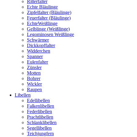
Ritterfalter
Echte Bläulinge
Zipfelfalter (Bläulinge)
Feuerfalter (Bläulinge)
EchteWeißlinge
Gelblinge (Weißlinge)
Legominosen Weißlinge
Schwärmer
Dickkopffalter
Widderchen
Spanner
Eulenfalter
Zünsler
Motten
Bohrer
Wickler
Raupen
Libellen
Edellibellen
Falkenlibellen
Federlibellen
Prachtlibellen
Schlanklibellen
Segellibellen
Teichjungfern