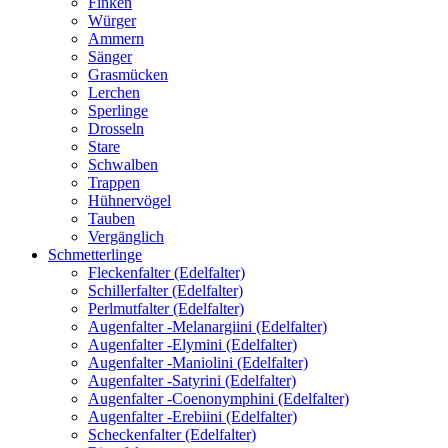
Finken
Würger
Ammern
Sänger
Grasmücken
Lerchen
Sperlinge
Drosseln
Stare
Schwalben
Trappen
Hühnervögel
Tauben
Vergänglich
Schmetterlinge
Fleckenfalter (Edelfalter)
Schillerfalter (Edelfalter)
Perlmutfalter (Edelfalter)
Augenfalter -Melanargiini (Edelfalter)
Augenfalter -Elymini (Edelfalter)
Augenfalter -Maniolini (Edelfalter)
Augenfalter -Satyrini (Edelfalter)
Augenfalter -Coenonymphini (Edelfalter)
Augenfalter -Erebiini (Edelfalter)
Scheckenfalter (Edelfalter)