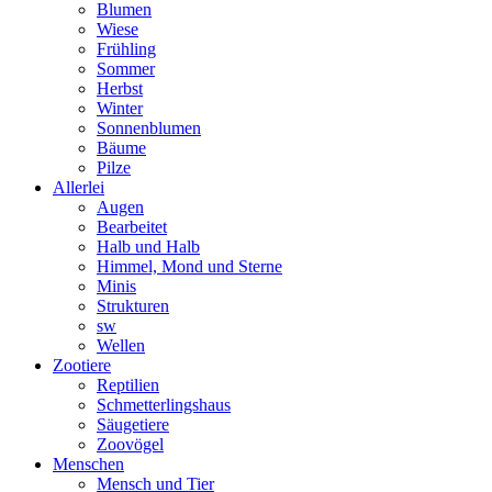
Blumen
Wiese
Frühling
Sommer
Herbst
Winter
Sonnenblumen
Bäume
Pilze
Allerlei
Augen
Bearbeitet
Halb und Halb
Himmel, Mond und Sterne
Minis
Strukturen
sw
Wellen
Zootiere
Reptilien
Schmetterlingshaus
Säugetiere
Zoovögel
Menschen
Mensch und Tier