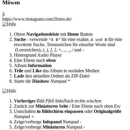
Möwen
jj
https://www.instagram.com/2fotos.de/
Obere
Navigationsleiste
mit
Home
Button
Suche
- verwende
für eine exakte,
für eine
"A B"
A und B
erweiterte Suche. Trennzeichen für einzelne Worte sind
(Leerzeichen),
(
,
)
,
[
,
]
,
+
,
.
,
_
,
/
und
-
Hintergrund Audio Player
Eine Ebene nach
oben
Album
Information
Teile
und
Like
das Album in sozilalen Medien
Lade
den aktuellen Ordner als ZIP-Datei
Starte die
Diashow
Numpad *
Vorheriges
Bild
Pfeil links
Nach rechts wischen
Zurück zur
Miniaturen Seite
/ Eine Ebene nach oben
Esc
Umschalten
in Bildschirm einpassen
oder
Originalgröße
Numpad +
Zeige/verberge
Infopanel
Numpad -
Zeige/verberge
Miniaturen
Numpad -