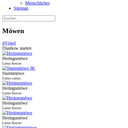
Menschliches
Sitemap
Möwen
jj
Vögel
Diashow starten
Heringsmöwe
Larus fuscus
Sturmmöwe
Larus canus
Heringsmöwe
Larus fuscus
Heringsmöwe
Larus fuscus
Heringsmöwe
Larus fuscus