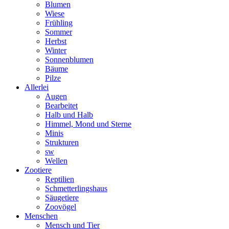
Blumen
Wiese
Frühling
Sommer
Herbst
Winter
Sonnenblumen
Bäume
Pilze
Allerlei
Augen
Bearbeitet
Halb und Halb
Himmel, Mond und Sterne
Minis
Strukturen
sw
Wellen
Zootiere
Reptilien
Schmetterlingshaus
Säugetiere
Zoovögel
Menschen
Mensch und Tier