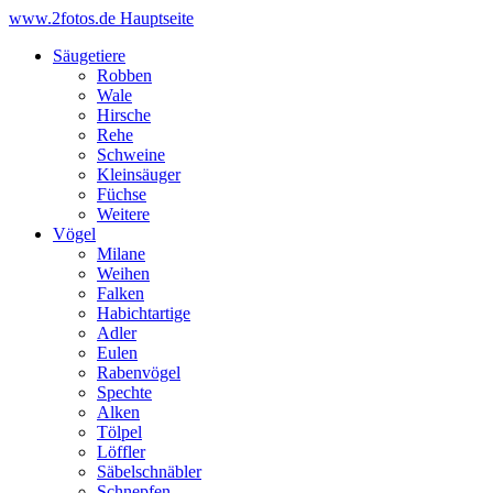
www.2fotos.de
Hauptseite
Säugetiere
Robben
Wale
Hirsche
Rehe
Schweine
Kleinsäuger
Füchse
Weitere
Vögel
Milane
Weihen
Falken
Habichtartige
Adler
Eulen
Rabenvögel
Spechte
Alken
Tölpel
Löffler
Säbelschnäbler
Schnepfen