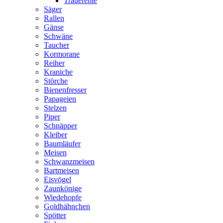
Trauerente
Säger
Rallen
Gänse
Schwäne
Taucher
Kormorane
Reiher
Kraniche
Störche
Bienenfresser
Papageien
Stelzen
Piper
Schnäpper
Kleiber
Baumläufer
Meisen
Schwanzmeisen
Bartmeisen
Eisvögel
Zaunkönige
Wiedehopfe
Goldhähnchen
Spötter