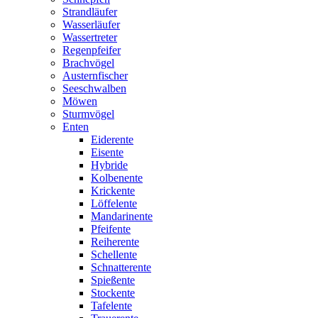
Strandläufer
Wasserläufer
Wassertreter
Regenpfeifer
Brachvögel
Austernfischer
Seeschwalben
Möwen
Sturmvögel
Enten
Eiderente
Eisente
Hybride
Kolbenente
Krickente
Löffelente
Mandarinente
Pfeifente
Reiherente
Schellente
Schnatterente
Spießente
Stockente
Tafelente