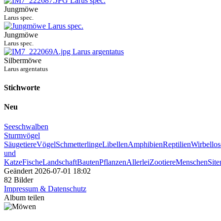
Jungmöwe
Larus spec.
Jungmöwe
Larus spec.
Silbermöwe
Larus argentatus
Stichworte
Neu
Seeschwalben
Sturmvögel
Säugetiere
Vögel
Schmetterlinge
Libellen
Amphibien
Reptilien
Wirbellos
und
Katze
Fische
Landschaft
Bauten
Pflanzen
Allerlei
Zootiere
Menschen
Sit
Geändert
2026-07-01 18:02
82 Bilder
Impressum & Datenschutz
Album teilen