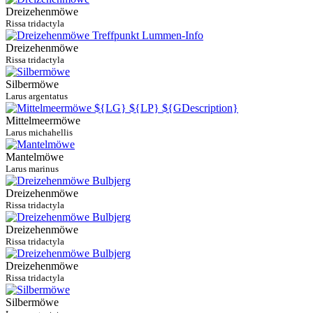
Dreizehenmöwe
Rissa tridactyla
Dreizehenmöwe
Rissa tridactyla
Silbermöwe
Larus argentatus
Mittelmeermöwe
Larus michahellis
Mantelmöwe
Larus marinus
Dreizehenmöwe
Rissa tridactyla
Dreizehenmöwe
Rissa tridactyla
Dreizehenmöwe
Rissa tridactyla
Silbermöwe