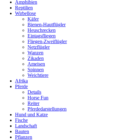
Amphibien
Reptilien
Wirbellose
Käfer
Bienen-Hautflügler
Heuschrecken
Eintagsfliegen
Fliegen-Zweiflügler
Netzflügler
Wanzen
Zikaden
Ameisen
Spinnen
Weichtiere
Afrika
Pferde
Details
Horse Fun
Reiter
Pferdedarstellungen
Hund und Katze
Fische
Landschaft
Bauten
Pflanzen