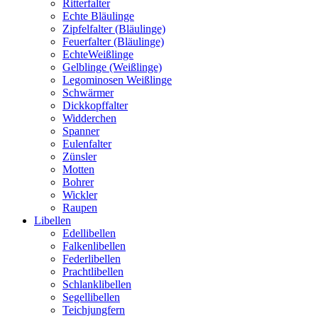
Ritterfalter
Echte Bläulinge
Zipfelfalter (Bläulinge)
Feuerfalter (Bläulinge)
EchteWeißlinge
Gelblinge (Weißlinge)
Legominosen Weißlinge
Schwärmer
Dickkopffalter
Widderchen
Spanner
Eulenfalter
Zünsler
Motten
Bohrer
Wickler
Raupen
Libellen
Edellibellen
Falkenlibellen
Federlibellen
Prachtlibellen
Schlanklibellen
Segellibellen
Teichjungfern