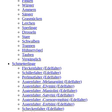
Finken
Würger
Ammern
Sänger
Grasmücken
Lerchen
Sperlinge
Drosseln
Stare
Schwalben
Trappen
Hühnervögel
Tauben
Vergänglich
Schmetterlinge
Fleckenfalter (Edelfalter)
Schillerfalter (Edelfalter)
Perlmutfalter (Edelfalter)
Augenfalter -Melanargiini (Edelfalter)
Augenfalter -Elymini (Edelfalter)
Augenfalter -Maniolini (Edelfalter)
Augenfalter -Satyrini (Edelfalter)
Augenfalter -Coenonymphini (Edelfalter)
Augenfalter -Erebiini (Edelfalter)
Scheckenfalter (Edelfalter)