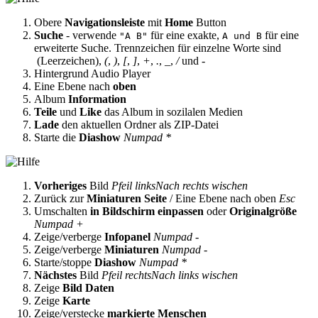
Obere
Navigationsleiste
mit
Home
Button
Suche
- verwende
für eine exakte,
für eine
"A B"
A und B
erweiterte Suche. Trennzeichen für einzelne Worte sind
(Leerzeichen),
(
,
)
,
[
,
]
,
+
,
.
,
_
,
/
und
-
Hintergrund Audio Player
Eine Ebene nach
oben
Album
Information
Teile
und
Like
das Album in sozilalen Medien
Lade
den aktuellen Ordner als ZIP-Datei
Starte die
Diashow
Numpad *
Vorheriges
Bild
Pfeil links
Nach rechts wischen
Zurück zur
Miniaturen Seite
/ Eine Ebene nach oben
Esc
Umschalten
in Bildschirm einpassen
oder
Originalgröße
Numpad +
Zeige/verberge
Infopanel
Numpad -
Zeige/verberge
Miniaturen
Numpad -
Starte/stoppe
Diashow
Numpad *
Nächstes
Bild
Pfeil rechts
Nach links wischen
Zeige
Bild Daten
Zeige
Karte
Zeige/verstecke
markierte Menschen