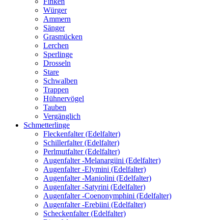
Finken
Würger
Ammern
Sänger
Grasmücken
Lerchen
Sperlinge
Drosseln
Stare
Schwalben
Trappen
Hühnervögel
Tauben
Vergänglich
Schmetterlinge
Fleckenfalter (Edelfalter)
Schillerfalter (Edelfalter)
Perlmutfalter (Edelfalter)
Augenfalter -Melanargiini (Edelfalter)
Augenfalter -Elymini (Edelfalter)
Augenfalter -Maniolini (Edelfalter)
Augenfalter -Satyrini (Edelfalter)
Augenfalter -Coenonymphini (Edelfalter)
Augenfalter -Erebiini (Edelfalter)
Scheckenfalter (Edelfalter)