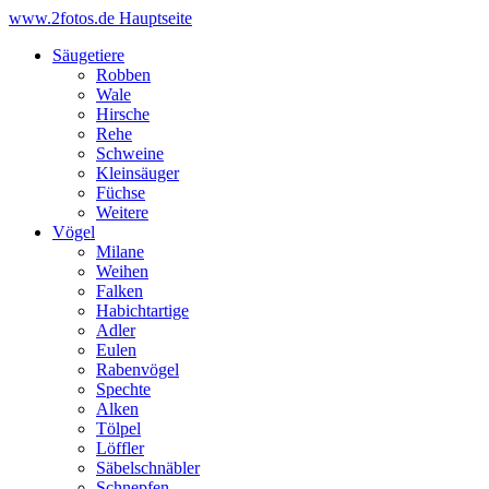
www.2fotos.de
Hauptseite
Säugetiere
Robben
Wale
Hirsche
Rehe
Schweine
Kleinsäuger
Füchse
Weitere
Vögel
Milane
Weihen
Falken
Habichtartige
Adler
Eulen
Rabenvögel
Spechte
Alken
Tölpel
Löffler
Säbelschnäbler
Schnepfen