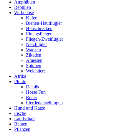
Amphibien
Reptilien
Wirbellose
Käfer
Bienen-Hautflügler
Heuschrecken
Eintagsfliegen
Fliegen-Zweiflügler
Netzflügler
Wanzen
Zikaden
Ameisen
Spinnen
Weichtiere
Afrika
Pferde
Details
Horse Fun
Reiter
Pferdedarstellungen
Hund und Katze
Fische
Landschaft
Bauten
Pflanzen