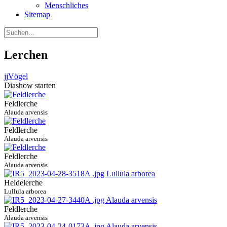
Menschliches
Sitemap
Lerchen
jj
Vögel
Diashow starten
Feldlerche
Alauda arvensis
Feldlerche
Alauda arvensis
Feldlerche
Alauda arvensis
Heidelerche
Lullula arborea
Feldlerche
Alauda arvensis