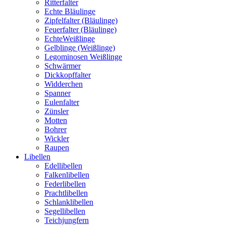
Ritterfalter
Echte Bläulinge
Zipfelfalter (Bläulinge)
Feuerfalter (Bläulinge)
EchteWeißlinge
Gelblinge (Weißlinge)
Legominosen Weißlinge
Schwärmer
Dickkopffalter
Widderchen
Spanner
Eulenfalter
Zünsler
Motten
Bohrer
Wickler
Raupen
Libellen
Edellibellen
Falkenlibellen
Federlibellen
Prachtlibellen
Schlanklibellen
Segellibellen
Teichjungfern