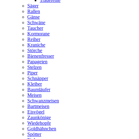
Trauerente
Säger
Rallen
Gänse
Schwäne
Taucher
Kormorane
Reiher
Kraniche
Störche
Bienenfresser
Papageien
Stelzen
Piper
Schnäpper
Kleiber
Baumläufer
Meisen
Schwanzmeisen
Bartmeisen
Eisvögel
Zaunkönige
Wiedehopfe
Goldhähnchen
Spötter