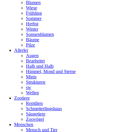
Blumen
Wiese
Frühling
Sommer
Herbst
Winter
Sonnenblumen
Bäume
Pilze
Allerlei
Augen
Bearbeitet
Halb und Halb
Himmel, Mond und Sterne
Minis
Strukturen
sw
Wellen
Zootiere
Reptilien
Schmetterlingshaus
Säugetiere
Zoovögel
Menschen
Mensch und Tier