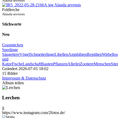
Alauda arvensis
Feldlerche
Alauda arvensis
Stichworte
Neu
Grasmücken
Sperlinge
Säugetiere
Vögel
Schmetterlinge
Libellen
Amphibien
Reptilien
Wirbellos
und
Katze
Fische
Landschaft
Bauten
Pflanzen
Allerlei
Zootiere
Menschen
Sit
Geändert
2026-07-01 18:02
15 Bilder
Impressum & Datenschutz
Album teilen
Lerchen
jj
https://www.instagram.com/2fotos.de/