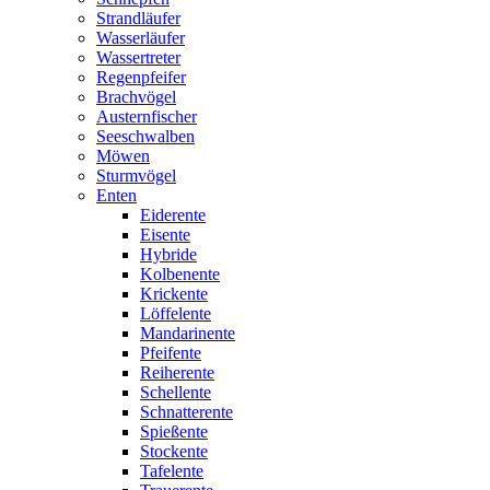
Strandläufer
Wasserläufer
Wassertreter
Regenpfeifer
Brachvögel
Austernfischer
Seeschwalben
Möwen
Sturmvögel
Enten
Eiderente
Eisente
Hybride
Kolbenente
Krickente
Löffelente
Mandarinente
Pfeifente
Reiherente
Schellente
Schnatterente
Spießente
Stockente
Tafelente