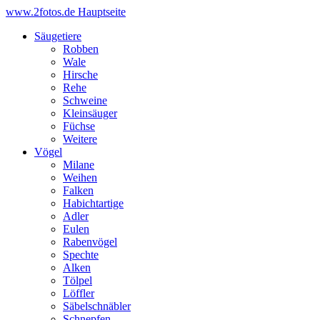
www.2fotos.de
Hauptseite
Säugetiere
Robben
Wale
Hirsche
Rehe
Schweine
Kleinsäuger
Füchse
Weitere
Vögel
Milane
Weihen
Falken
Habichtartige
Adler
Eulen
Rabenvögel
Spechte
Alken
Tölpel
Löffler
Säbelschnäbler
Schnepfen