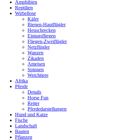
Amphibien
Reptilien
Wirbellose
Käfer
Bienen-Hautflügler
Heuschrecken
Eintagsfliegen
Fliegen-Zweiflügler
Netzflügler
Wanzen
Zikaden
Ameisen
Spinnen
Weichtiere
Afrika
Pferde
Details
Horse Fun
Reiter
Pferdedarstellungen
Hund und Katze
Fische
Landschaft
Bauten
Pflanzen