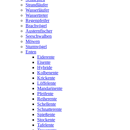
Strandläufer
Wasserläufer
Wassertreter
Regenpfeifer
Brachvögel
Austernfischer
Seeschwalben
Möwen
Sturmvögel
Enten
Eiderente
Eisente
Hybride
Kolbenente
Krickente
Löffelente
Mandarinente
Pfeifente
Reiherente
Schellente
Schnatterente
Spießente
Stockente
Tafelente