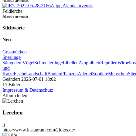
Alauda arvensis
Feldlerche
Alauda arvensis
Stichworte
Neu
Grasmücken
Sperlinge
Säugetiere
Vögel
Schmetterlinge
Libellen
Amphibien
Reptilien
Wirbellos
und
Katze
Fische
Landschaft
Bauten
Pflanzen
Allerlei
Zootiere
Menschen
Sit
Geändert
2026-07-01 18:02
15 Bilder
Impressum & Datenschutz
Album teilen
Lerchen
jj
https://www.instagram.com/2fotos.de/