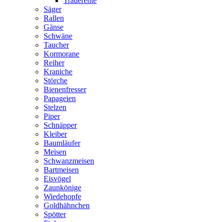
Trauerente
Säger
Rallen
Gänse
Schwäne
Taucher
Kormorane
Reiher
Kraniche
Störche
Bienenfresser
Papageien
Stelzen
Piper
Schnäpper
Kleiber
Baumläufer
Meisen
Schwanzmeisen
Bartmeisen
Eisvögel
Zaunkönige
Wiedehopfe
Goldhähnchen
Spötter