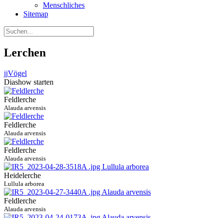
Menschliches
Sitemap
Lerchen
jj
Vögel
Diashow starten
Feldlerche
Alauda arvensis
Feldlerche
Alauda arvensis
Feldlerche
Alauda arvensis
Heidelerche
Lullula arborea
Feldlerche
Alauda arvensis