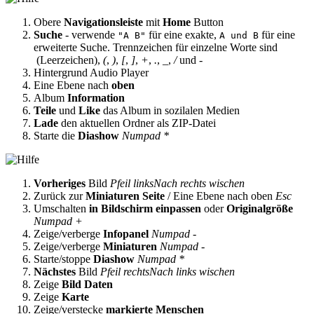
Obere
Navigationsleiste
mit
Home
Button
Suche
- verwende
für eine exakte,
für eine
"A B"
A und B
erweiterte Suche. Trennzeichen für einzelne Worte sind
(Leerzeichen),
(
,
)
,
[
,
]
,
+
,
.
,
_
,
/
und
-
Hintergrund Audio Player
Eine Ebene nach
oben
Album
Information
Teile
und
Like
das Album in sozilalen Medien
Lade
den aktuellen Ordner als ZIP-Datei
Starte die
Diashow
Numpad *
Vorheriges
Bild
Pfeil links
Nach rechts wischen
Zurück zur
Miniaturen Seite
/ Eine Ebene nach oben
Esc
Umschalten
in Bildschirm einpassen
oder
Originalgröße
Numpad +
Zeige/verberge
Infopanel
Numpad -
Zeige/verberge
Miniaturen
Numpad -
Starte/stoppe
Diashow
Numpad *
Nächstes
Bild
Pfeil rechts
Nach links wischen
Zeige
Bild Daten
Zeige
Karte
Zeige/verstecke
markierte Menschen