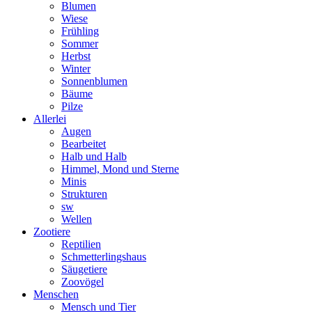
Blumen
Wiese
Frühling
Sommer
Herbst
Winter
Sonnenblumen
Bäume
Pilze
Allerlei
Augen
Bearbeitet
Halb und Halb
Himmel, Mond und Sterne
Minis
Strukturen
sw
Wellen
Zootiere
Reptilien
Schmetterlingshaus
Säugetiere
Zoovögel
Menschen
Mensch und Tier