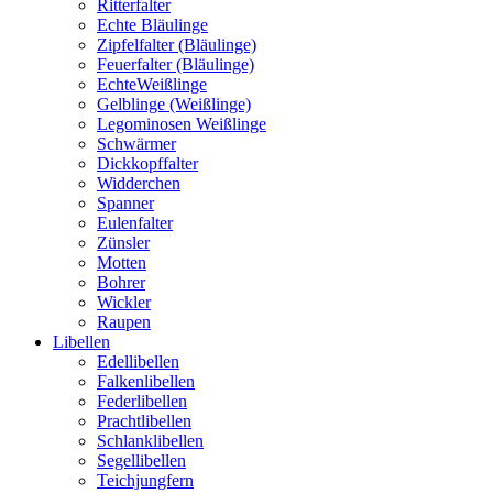
Ritterfalter
Echte Bläulinge
Zipfelfalter (Bläulinge)
Feuerfalter (Bläulinge)
EchteWeißlinge
Gelblinge (Weißlinge)
Legominosen Weißlinge
Schwärmer
Dickkopffalter
Widderchen
Spanner
Eulenfalter
Zünsler
Motten
Bohrer
Wickler
Raupen
Libellen
Edellibellen
Falkenlibellen
Federlibellen
Prachtlibellen
Schlanklibellen
Segellibellen
Teichjungfern