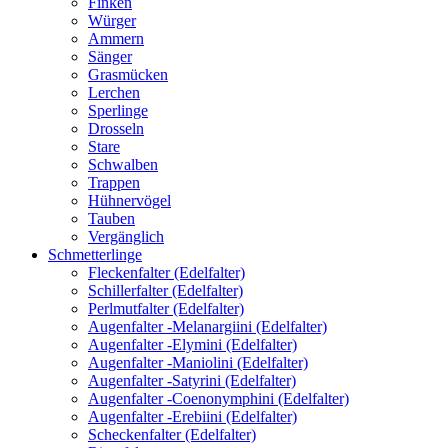
Finken
Würger
Ammern
Sänger
Grasmücken
Lerchen
Sperlinge
Drosseln
Stare
Schwalben
Trappen
Hühnervögel
Tauben
Vergänglich
Schmetterlinge
Fleckenfalter (Edelfalter)
Schillerfalter (Edelfalter)
Perlmutfalter (Edelfalter)
Augenfalter -Melanargiini (Edelfalter)
Augenfalter -Elymini (Edelfalter)
Augenfalter -Maniolini (Edelfalter)
Augenfalter -Satyrini (Edelfalter)
Augenfalter -Coenonymphini (Edelfalter)
Augenfalter -Erebiini (Edelfalter)
Scheckenfalter (Edelfalter)