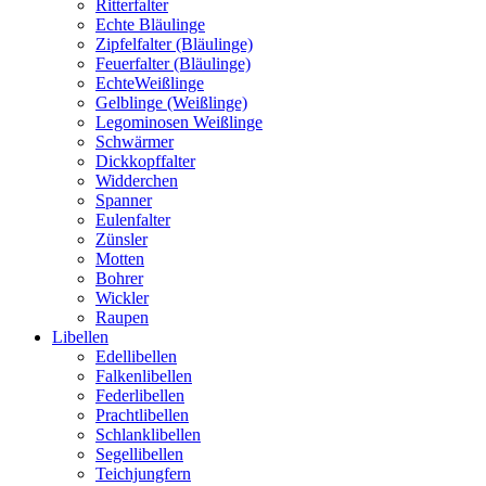
Ritterfalter
Echte Bläulinge
Zipfelfalter (Bläulinge)
Feuerfalter (Bläulinge)
EchteWeißlinge
Gelblinge (Weißlinge)
Legominosen Weißlinge
Schwärmer
Dickkopffalter
Widderchen
Spanner
Eulenfalter
Zünsler
Motten
Bohrer
Wickler
Raupen
Libellen
Edellibellen
Falkenlibellen
Federlibellen
Prachtlibellen
Schlanklibellen
Segellibellen
Teichjungfern