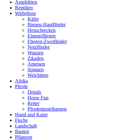
Amphibien
Reptilien
Wirbellose
Käfer
Bienen-Hautflügler
Heuschrecken
Eintagsfliegen
Fliegen-Zweiflügler
Netzflügler
Wanzen
Zikaden
Ameisen
Spinnen
Weichtiere
Afrika
Pferde
Details
Horse Fun
Reiter
Pferdedarstellungen
Hund und Katze
Fische
Landschaft
Bauten
Pflanzen