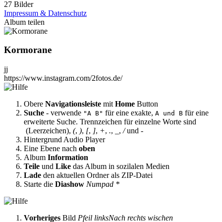
27 Bilder
Impressum & Datenschutz
Album teilen
Kormorane
jj
https://www.instagram.com/2fotos.de/
Obere
Navigationsleiste
mit
Home
Button
Suche
- verwende
für eine exakte,
für eine
"A B"
A und B
erweiterte Suche. Trennzeichen für einzelne Worte sind
(Leerzeichen),
(
,
)
,
[
,
]
,
+
,
.
,
_
,
/
und
-
Hintergrund Audio Player
Eine Ebene nach
oben
Album
Information
Teile
und
Like
das Album in sozilalen Medien
Lade
den aktuellen Ordner als ZIP-Datei
Starte die
Diashow
Numpad *
Vorheriges
Bild
Pfeil links
Nach rechts wischen