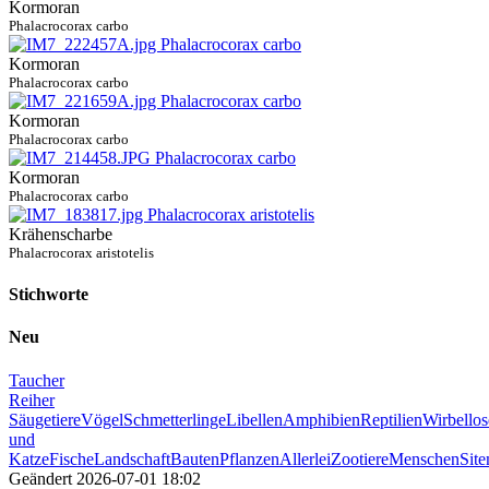
Kormoran
Phalacrocorax carbo
Kormoran
Phalacrocorax carbo
Kormoran
Phalacrocorax carbo
Kormoran
Phalacrocorax carbo
Krähenscharbe
Phalacrocorax aristotelis
Stichworte
Neu
Taucher
Reiher
Säugetiere
Vögel
Schmetterlinge
Libellen
Amphibien
Reptilien
Wirbellos
und
Katze
Fische
Landschaft
Bauten
Pflanzen
Allerlei
Zootiere
Menschen
Sit
Geändert
2026-07-01 18:02