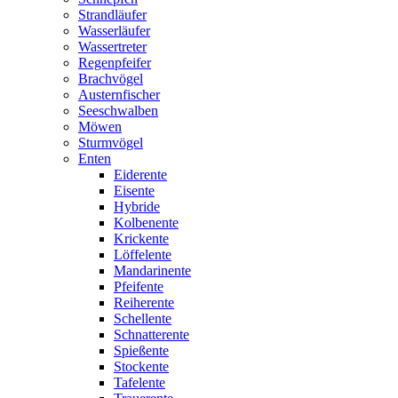
Strandläufer
Wasserläufer
Wassertreter
Regenpfeifer
Brachvögel
Austernfischer
Seeschwalben
Möwen
Sturmvögel
Enten
Eiderente
Eisente
Hybride
Kolbenente
Krickente
Löffelente
Mandarinente
Pfeifente
Reiherente
Schellente
Schnatterente
Spießente
Stockente
Tafelente