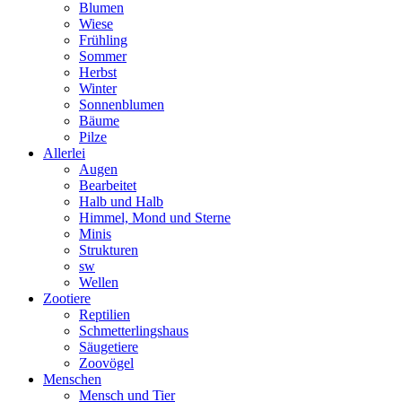
Blumen
Wiese
Frühling
Sommer
Herbst
Winter
Sonnenblumen
Bäume
Pilze
Allerlei
Augen
Bearbeitet
Halb und Halb
Himmel, Mond und Sterne
Minis
Strukturen
sw
Wellen
Zootiere
Reptilien
Schmetterlingshaus
Säugetiere
Zoovögel
Menschen
Mensch und Tier