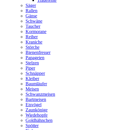
Trauerente
Säger
Rallen
Gänse
Schwäne
Taucher
Kormorane
Reiher
Kraniche
Störche
Bienenfresser
Papageien
Stelzen
Piper
Schnäpper
Kleiber
Baumläufer
Meisen
Schwanzmeisen
Bartmeisen
Eisvögel
Zaunkönige
Wiedehopfe
Goldhähnchen
Spötter