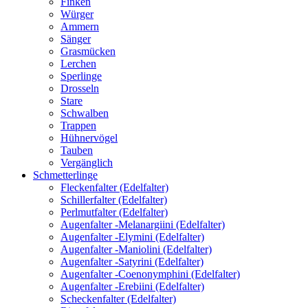
Finken
Würger
Ammern
Sänger
Grasmücken
Lerchen
Sperlinge
Drosseln
Stare
Schwalben
Trappen
Hühnervögel
Tauben
Vergänglich
Schmetterlinge
Fleckenfalter (Edelfalter)
Schillerfalter (Edelfalter)
Perlmutfalter (Edelfalter)
Augenfalter -Melanargiini (Edelfalter)
Augenfalter -Elymini (Edelfalter)
Augenfalter -Maniolini (Edelfalter)
Augenfalter -Satyrini (Edelfalter)
Augenfalter -Coenonymphini (Edelfalter)
Augenfalter -Erebiini (Edelfalter)
Scheckenfalter (Edelfalter)