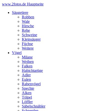
www.2fotos.de
Hauptseite
Säugetiere
Robben
Wale
Hirsche
Rehe
Schweine
Kleinsäuger
Füchse
Weitere
Vögel
Milane
Weihen
Falken
Habichtartige
Adler
Eulen
Rabenvögel
Spechte
Alken
Tölpel
Löffler
Säbelschnäbler
Schnepfen