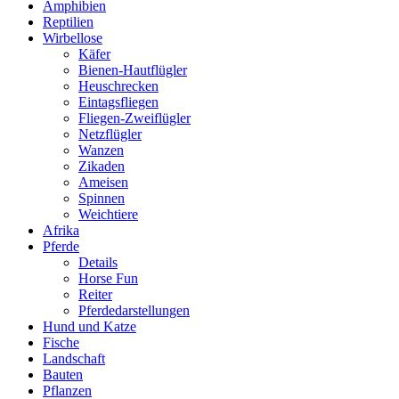
Amphibien
Reptilien
Wirbellose
Käfer
Bienen-Hautflügler
Heuschrecken
Eintagsfliegen
Fliegen-Zweiflügler
Netzflügler
Wanzen
Zikaden
Ameisen
Spinnen
Weichtiere
Afrika
Pferde
Details
Horse Fun
Reiter
Pferdedarstellungen
Hund und Katze
Fische
Landschaft
Bauten
Pflanzen