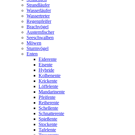
Strandläufer
Wasserläufer
Wassertreter
Regenpfeifer
Brachvögel
Austernfischer
Seeschwalben
Möwen
Sturmvögel
Enten
Eiderente
Eisente
Hybride
Kolbenente
Krickente
Löffelente
Mandarinente
Pfeifente
Reiherente
Schellente
Schnatterente
Spießente
Stockente
Tafelente