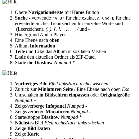
Obere
Navigationsleiste
mit
Home
Button
Suche
- verwende
für eine exakte,
für eine
"A B"
A und B
erweiterte Suche. Trennzeichen für einzelne Worte sind
(Leerzeichen),
(
,
)
,
[
,
]
,
+
,
.
,
_
,
/
und
-
Hintergrund Audio Player
Eine Ebene nach
oben
Album
Information
Teile
und
Like
das Album in sozilalen Medien
Lade
den aktuellen Ordner als ZIP-Datei
Starte die
Diashow
Numpad *
Vorheriges
Bild
Pfeil links
Nach rechts wischen
Zurück zur
Miniaturen Seite
/ Eine Ebene nach oben
Esc
Umschalten
in Bildschirm einpassen
oder
Originalgröße
Numpad +
Zeige/verberge
Infopanel
Numpad -
Zeige/verberge
Miniaturen
Numpad -
Starte/stoppe
Diashow
Numpad *
Nächstes
Bild
Pfeil rechts
Nach links wischen
Zeige
Bild Daten
Zeige
Karte