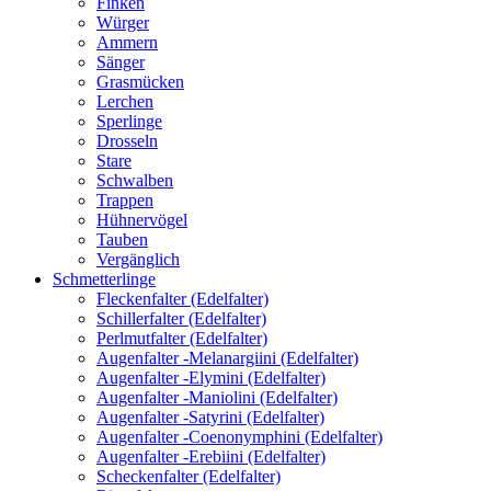
Finken
Würger
Ammern
Sänger
Grasmücken
Lerchen
Sperlinge
Drosseln
Stare
Schwalben
Trappen
Hühnervögel
Tauben
Vergänglich
Schmetterlinge
Fleckenfalter (Edelfalter)
Schillerfalter (Edelfalter)
Perlmutfalter (Edelfalter)
Augenfalter -Melanargiini (Edelfalter)
Augenfalter -Elymini (Edelfalter)
Augenfalter -Maniolini (Edelfalter)
Augenfalter -Satyrini (Edelfalter)
Augenfalter -Coenonymphini (Edelfalter)
Augenfalter -Erebiini (Edelfalter)
Scheckenfalter (Edelfalter)