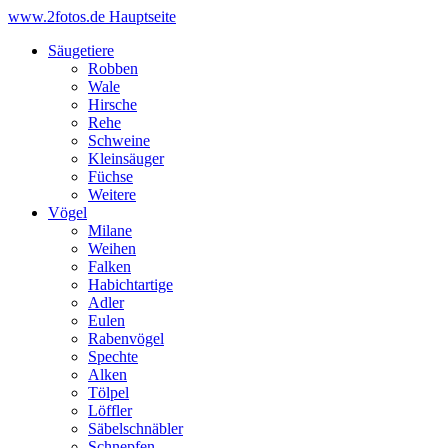
www.2fotos.de
Hauptseite
Säugetiere
Robben
Wale
Hirsche
Rehe
Schweine
Kleinsäuger
Füchse
Weitere
Vögel
Milane
Weihen
Falken
Habichtartige
Adler
Eulen
Rabenvögel
Spechte
Alken
Tölpel
Löffler
Säbelschnäbler
Schnepfen