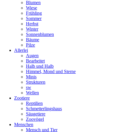
Blumen
Wiese
Frühling
Sommer
Herbst
Winter
Sonnenblumen
Bäume
Pilze
Allerlei
Augen
Bearbeitet
Halb und Halb
Himmel, Mond und Sterne
Minis
Strukturen
sw
Wellen
Zootiere
Reptilien
Schmetterlingshaus
Säugetiere
Zoovögel
Menschen
Mensch und Tier