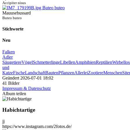
Accipiter nisus
Mauusebussard
Buteo buteo
Stichworte
Neu
Falken
Adler
Säugetiere
Vögel
Schmetterlinge
Libellen
Amphibien
Reptilien
Wirbellos
und
Katze
Fische
Landschaft
Bauten
Pflanzen
Allerlei
Zootiere
Menschen
Sit
Geändert
2026-07-01 18:02
41 Bilder
Impressum & Datenschutz
Album teilen
Habichtartige
jj
https://www.instagram.com/2fotos.de/