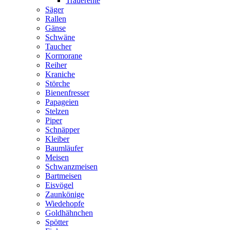
Trauerente
Säger
Rallen
Gänse
Schwäne
Taucher
Kormorane
Reiher
Kraniche
Störche
Bienenfresser
Papageien
Stelzen
Piper
Schnäpper
Kleiber
Baumläufer
Meisen
Schwanzmeisen
Bartmeisen
Eisvögel
Zaunkönige
Wiedehopfe
Goldhähnchen
Spötter