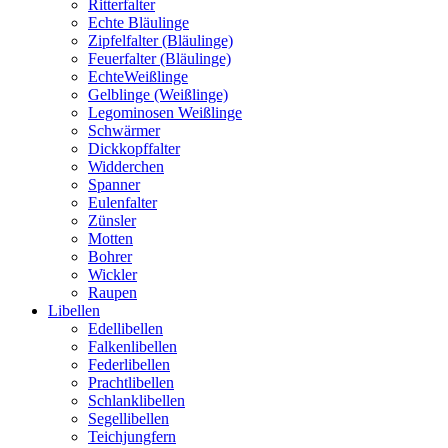
Ritterfalter
Echte Bläulinge
Zipfelfalter (Bläulinge)
Feuerfalter (Bläulinge)
EchteWeißlinge
Gelblinge (Weißlinge)
Legominosen Weißlinge
Schwärmer
Dickkopffalter
Widderchen
Spanner
Eulenfalter
Zünsler
Motten
Bohrer
Wickler
Raupen
Libellen
Edellibellen
Falkenlibellen
Federlibellen
Prachtlibellen
Schlanklibellen
Segellibellen
Teichjungfern