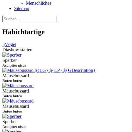
Menschliches
Sitemap
Habichtartige
jj
Vögel
Diashow starten
Sperber
Accipiter nisus
Mäusebussard
Buteo buteo
Mäusebussard
Buteo buteo
Mäusebussard
Buteo buteo
Sperber
Accipiter nisus