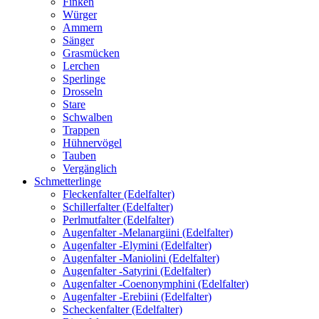
Finken
Würger
Ammern
Sänger
Grasmücken
Lerchen
Sperlinge
Drosseln
Stare
Schwalben
Trappen
Hühnervögel
Tauben
Vergänglich
Schmetterlinge
Fleckenfalter (Edelfalter)
Schillerfalter (Edelfalter)
Perlmutfalter (Edelfalter)
Augenfalter -Melanargiini (Edelfalter)
Augenfalter -Elymini (Edelfalter)
Augenfalter -Maniolini (Edelfalter)
Augenfalter -Satyrini (Edelfalter)
Augenfalter -Coenonymphini (Edelfalter)
Augenfalter -Erebiini (Edelfalter)
Scheckenfalter (Edelfalter)