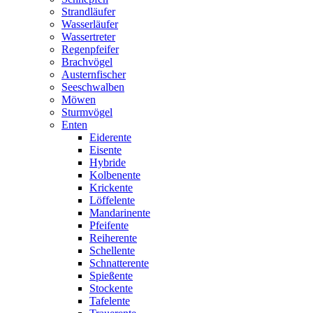
Strandläufer
Wasserläufer
Wassertreter
Regenpfeifer
Brachvögel
Austernfischer
Seeschwalben
Möwen
Sturmvögel
Enten
Eiderente
Eisente
Hybride
Kolbenente
Krickente
Löffelente
Mandarinente
Pfeifente
Reiherente
Schellente
Schnatterente
Spießente
Stockente
Tafelente