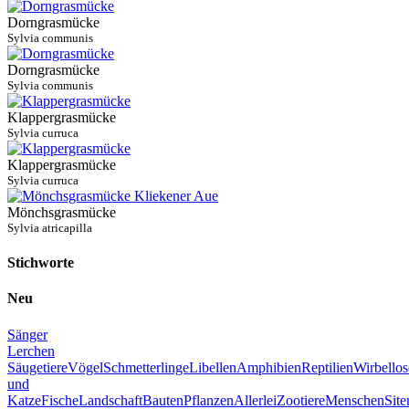
Dorngrasmücke
Sylvia communis
Dorngrasmücke
Sylvia communis
Klappergrasmücke
Sylvia curruca
Klappergrasmücke
Sylvia curruca
Mönchsgrasmücke
Sylvia atricapilla
Stichworte
Neu
Sänger
Lerchen
Säugetiere
Vögel
Schmetterlinge
Libellen
Amphibien
Reptilien
Wirbellos
und
Katze
Fische
Landschaft
Bauten
Pflanzen
Allerlei
Zootiere
Menschen
Sit