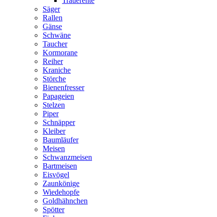
Trauerente
Säger
Rallen
Gänse
Schwäne
Taucher
Kormorane
Reiher
Kraniche
Störche
Bienenfresser
Papageien
Stelzen
Piper
Schnäpper
Kleiber
Baumläufer
Meisen
Schwanzmeisen
Bartmeisen
Eisvögel
Zaunkönige
Wiedehopfe
Goldhähnchen
Spötter