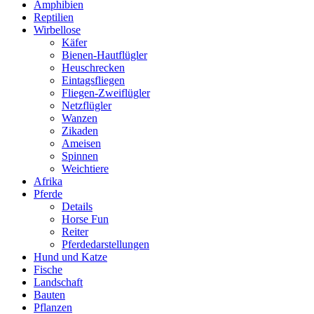
Amphibien
Reptilien
Wirbellose
Käfer
Bienen-Hautflügler
Heuschrecken
Eintagsfliegen
Fliegen-Zweiflügler
Netzflügler
Wanzen
Zikaden
Ameisen
Spinnen
Weichtiere
Afrika
Pferde
Details
Horse Fun
Reiter
Pferdedarstellungen
Hund und Katze
Fische
Landschaft
Bauten
Pflanzen