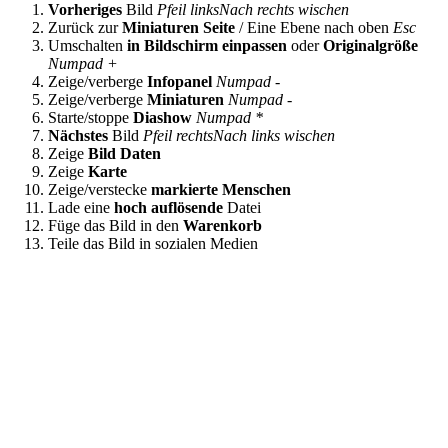
Vorheriges
Bild
Pfeil links
Nach rechts wischen
Zurück zur
Miniaturen Seite
/ Eine Ebene nach oben
Esc
Umschalten
in Bildschirm einpassen
oder
Originalgröße
Numpad +
Zeige/verberge
Infopanel
Numpad -
Zeige/verberge
Miniaturen
Numpad -
Starte/stoppe
Diashow
Numpad *
Nächstes
Bild
Pfeil rechts
Nach links wischen
Zeige
Bild Daten
Zeige
Karte
Zeige/verstecke
markierte Menschen
Lade eine
hoch auflösende
Datei
Füge das Bild in den
Warenkorb
Teile das Bild in sozialen Medien