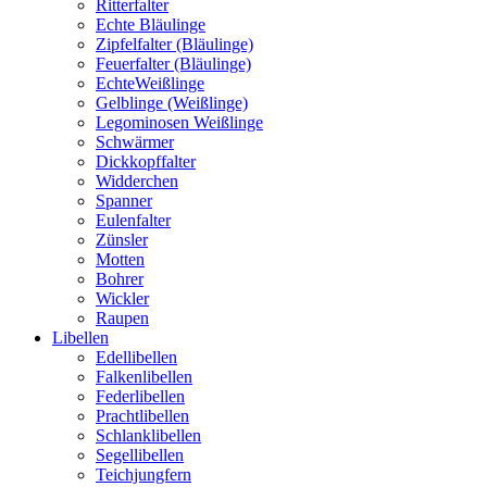
Ritterfalter
Echte Bläulinge
Zipfelfalter (Bläulinge)
Feuerfalter (Bläulinge)
EchteWeißlinge
Gelblinge (Weißlinge)
Legominosen Weißlinge
Schwärmer
Dickkopffalter
Widderchen
Spanner
Eulenfalter
Zünsler
Motten
Bohrer
Wickler
Raupen
Libellen
Edellibellen
Falkenlibellen
Federlibellen
Prachtlibellen
Schlanklibellen
Segellibellen
Teichjungfern