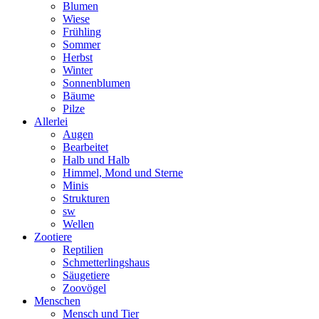
Blumen
Wiese
Frühling
Sommer
Herbst
Winter
Sonnenblumen
Bäume
Pilze
Allerlei
Augen
Bearbeitet
Halb und Halb
Himmel, Mond und Sterne
Minis
Strukturen
sw
Wellen
Zootiere
Reptilien
Schmetterlingshaus
Säugetiere
Zoovögel
Menschen
Mensch und Tier