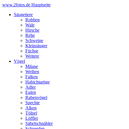
www.2fotos.de
Hauptseite
Säugetiere
Robben
Wale
Hirsche
Rehe
Schweine
Kleinsäuger
Füchse
Weitere
Vögel
Milane
Weihen
Falken
Habichtartige
Adler
Eulen
Rabenvögel
Spechte
Alken
Tölpel
Löffler
Säbelschnäbler
Schnepfen