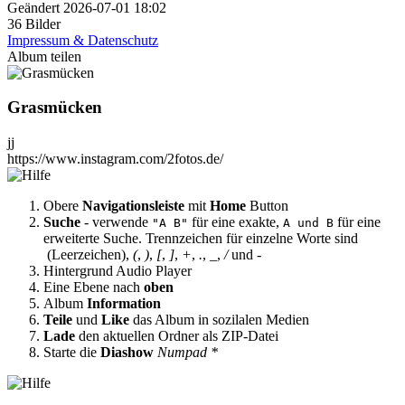
Geändert
2026-07-01 18:02
36 Bilder
Impressum & Datenschutz
Album teilen
Grasmücken
jj
https://www.instagram.com/2fotos.de/
Obere
Navigationsleiste
mit
Home
Button
Suche
- verwende
für eine exakte,
für eine
"A B"
A und B
erweiterte Suche. Trennzeichen für einzelne Worte sind
(Leerzeichen),
(
,
)
,
[
,
]
,
+
,
.
,
_
,
/
und
-
Hintergrund Audio Player
Eine Ebene nach
oben
Album
Information
Teile
und
Like
das Album in sozilalen Medien
Lade
den aktuellen Ordner als ZIP-Datei
Starte die
Diashow
Numpad *