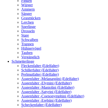
Finken
Würger
Ammern
Sänger
Grasmücken
Lerchen
Sperlinge
Drosseln
Stare
Schwalben
Trappen
Hühnervögel
Tauben
Vergänglich
Schmetterlinge
Fleckenfalter (Edelfalter)
Schillerfalter (Edelfalter)
Perlmutfalter (Edelfalter)
Augenfalter -Melanargiini (Edelfalter)
Augenfalter -Elymini (Edelfalter)
Augenfalter -Maniolini (Edelfalter)
Augenfalter -Satyrini (Edelfalter)
Augenfalter -Coenonymphini (Edelfalter)
Augenfalter -Erebiini (Edelfalter)
Scheckenfalter (Edelfalter)