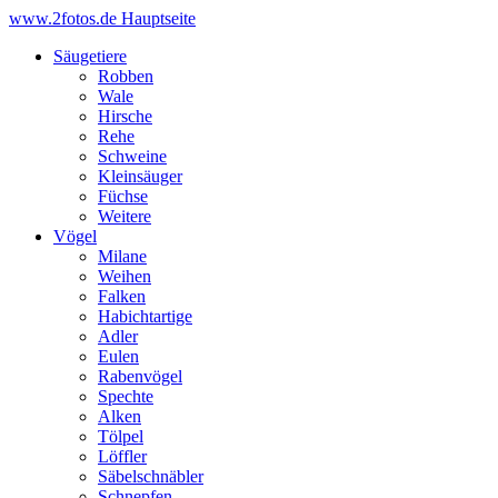
www.2fotos.de
Hauptseite
Säugetiere
Robben
Wale
Hirsche
Rehe
Schweine
Kleinsäuger
Füchse
Weitere
Vögel
Milane
Weihen
Falken
Habichtartige
Adler
Eulen
Rabenvögel
Spechte
Alken
Tölpel
Löffler
Säbelschnäbler
Schnepfen