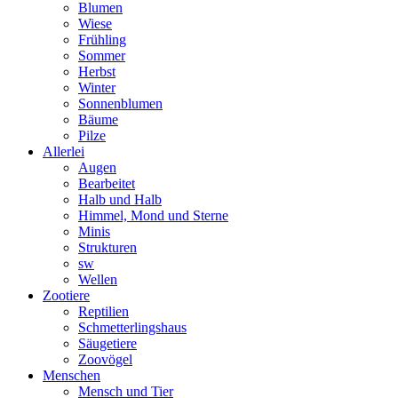
Blumen
Wiese
Frühling
Sommer
Herbst
Winter
Sonnenblumen
Bäume
Pilze
Allerlei
Augen
Bearbeitet
Halb und Halb
Himmel, Mond und Sterne
Minis
Strukturen
sw
Wellen
Zootiere
Reptilien
Schmetterlingshaus
Säugetiere
Zoovögel
Menschen
Mensch und Tier