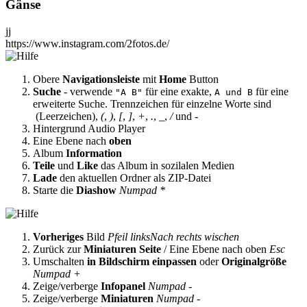
Gänse
jj
https://www.instagram.com/2fotos.de/
Obere
Navigationsleiste
mit
Home
Button
Suche
- verwende
für eine exakte,
für eine
"A B"
A und B
erweiterte Suche. Trennzeichen für einzelne Worte sind
(Leerzeichen),
(
,
)
,
[
,
]
,
+
,
.
,
_
,
/
und
-
Hintergrund Audio Player
Eine Ebene nach
oben
Album
Information
Teile
und
Like
das Album in sozilalen Medien
Lade
den aktuellen Ordner als ZIP-Datei
Starte die
Diashow
Numpad *
Vorheriges
Bild
Pfeil links
Nach rechts wischen
Zurück zur
Miniaturen Seite
/ Eine Ebene nach oben
Esc
Umschalten
in Bildschirm einpassen
oder
Originalgröße
Numpad +
Zeige/verberge
Infopanel
Numpad -
Zeige/verberge
Miniaturen
Numpad -