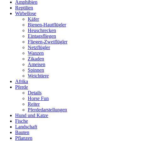
Amphibien
Reptilien
Wirbellose
Käfer
Bienen-Hautflügler
Heuschrecken
Eintagsfliegen
Fliegen-Zweiflügler
Netzflügler
Wanzen
Zikaden
Ameisen
Spinnen
Weichtiere
Afrika
Pferde
Details
Horse Fun
Reiter
Pferdedarstellungen
Hund und Katze
Fische
Landschaft
Bauten
Pflanzen