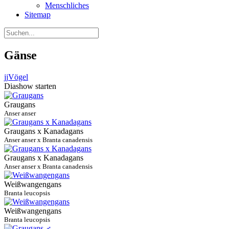
Menschliches
Sitemap
Gänse
jj
Vögel
Diashow starten
Graugans
Anser anser
Graugans x Kanadagans
Anser anser x Branta canadensis
Graugans x Kanadagans
Anser anser x Branta canadensis
Weißwangengans
Branta leucopsis
Weißwangengans
Branta leucopsis