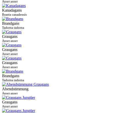
Anser anser
Kanadagans
Branta canadensis
Brandgans
Tadorna tadorna
Graugans
Anser anser
Graugans
Anser anser
Graugans
Anser anser
Brandgans
Tadorna tadorna
Abendstimmung
Anser anser
Graugans
Anser anser