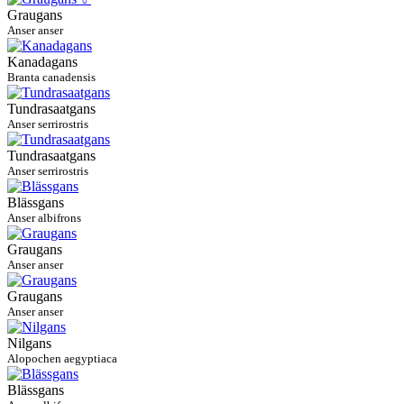
Graugans
Anser anser
Kanadagans
Branta canadensis
Tundrasaatgans
Anser serrirostris
Tundrasaatgans
Anser serrirostris
Blässgans
Anser albifrons
Graugans
Anser anser
Graugans
Anser anser
Nilgans
Alopochen aegyptiaca
Blässgans