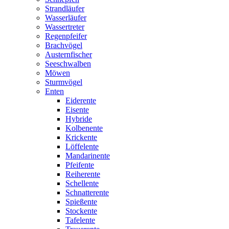
Strandläufer
Wasserläufer
Wassertreter
Regenpfeifer
Brachvögel
Austernfischer
Seeschwalben
Möwen
Sturmvögel
Enten
Eiderente
Eisente
Hybride
Kolbenente
Krickente
Löffelente
Mandarinente
Pfeifente
Reiherente
Schellente
Schnatterente
Spießente
Stockente
Tafelente