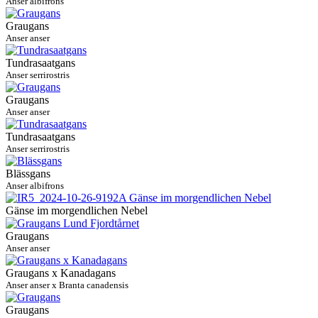
Anser albifrons
Graugans
Anser anser
Tundrasaatgans
Anser serrirostris
Graugans
Anser anser
Tundrasaatgans
Anser serrirostris
Blässgans
Anser albifrons
Gänse im morgendlichen Nebel
Graugans
Anser anser
Graugans x Kanadagans
Anser anser x Branta canadensis
Graugans