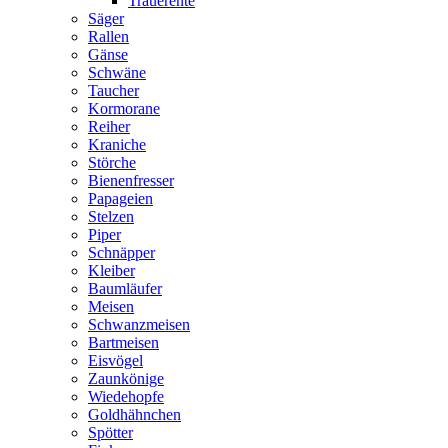
Trauerente
Säger
Rallen
Gänse
Schwäne
Taucher
Kormorane
Reiher
Kraniche
Störche
Bienenfresser
Papageien
Stelzen
Piper
Schnäpper
Kleiber
Baumläufer
Meisen
Schwanzmeisen
Bartmeisen
Eisvögel
Zaunkönige
Wiedehopfe
Goldhähnchen
Spötter