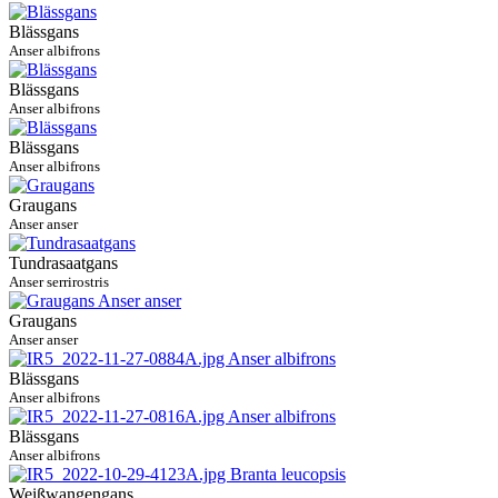
Blässgans
Anser albifrons
Blässgans
Anser albifrons
Blässgans
Anser albifrons
Graugans
Anser anser
Tundrasaatgans
Anser serrirostris
Graugans
Anser anser
Blässgans
Anser albifrons
Blässgans
Anser albifrons
Weißwangengans