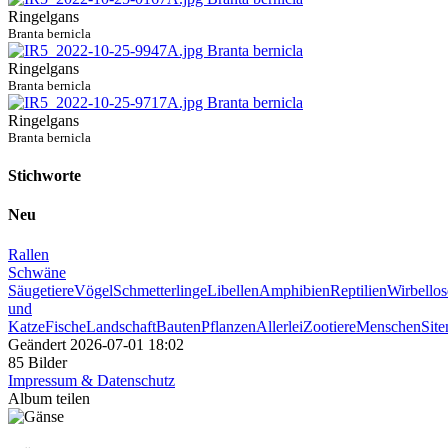
Ringelgans
Branta bernicla
Ringelgans
Branta bernicla
Ringelgans
Branta bernicla
Stichworte
Neu
Rallen
Schwäne
Säugetiere
Vögel
Schmetterlinge
Libellen
Amphibien
Reptilien
Wirbellos
und
Katze
Fische
Landschaft
Bauten
Pflanzen
Allerlei
Zootiere
Menschen
Sit
Geändert
2026-07-01 18:02
85 Bilder
Impressum & Datenschutz
Album teilen