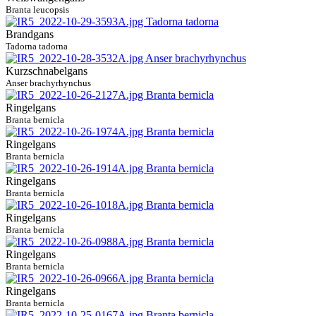
Branta leucopsis
Brandgans
Tadorna tadorna
Kurzschnabelgans
Anser brachyrhynchus
Ringelgans
Branta bernicla
Ringelgans
Branta bernicla
Ringelgans
Branta bernicla
Ringelgans
Branta bernicla
Ringelgans
Branta bernicla
Ringelgans
Branta bernicla