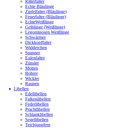
Ritterfalter
Echte Bläulinge
Zipfelfalter (Bläulinge)
Feuerfalter (Bläulinge)
EchteWeißlinge
Gelblinge (Weißlinge)
Legominosen Weißlinge
Schwärmer
Dickkopffalter
Widderchen
Spanner
Eulenfalter
Zünsler
Motten
Bohrer
Wickler
Raupen
Libellen
Edellibellen
Falkenlibellen
Federlibellen
Prachtlibellen
Schlanklibellen
Segellibellen
Teichjungfern