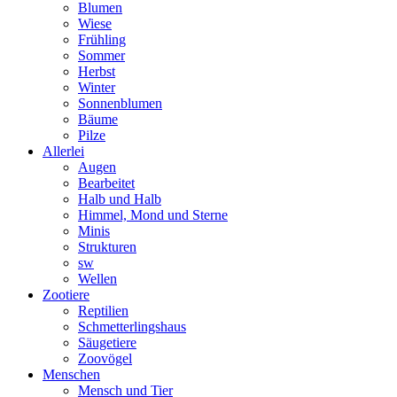
Blumen
Wiese
Frühling
Sommer
Herbst
Winter
Sonnenblumen
Bäume
Pilze
Allerlei
Augen
Bearbeitet
Halb und Halb
Himmel, Mond und Sterne
Minis
Strukturen
sw
Wellen
Zootiere
Reptilien
Schmetterlingshaus
Säugetiere
Zoovögel
Menschen
Mensch und Tier