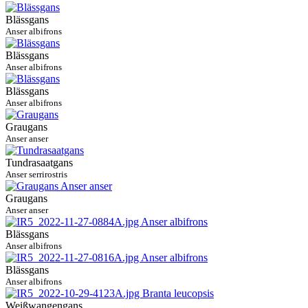
Blässgans
Anser albifrons
Blässgans
Anser albifrons
Blässgans
Anser albifrons
Graugans
Anser anser
Tundrasaatgans
Anser serrirostris
Graugans
Anser anser
Blässgans
Anser albifrons
Blässgans
Anser albifrons
Weißwangengans