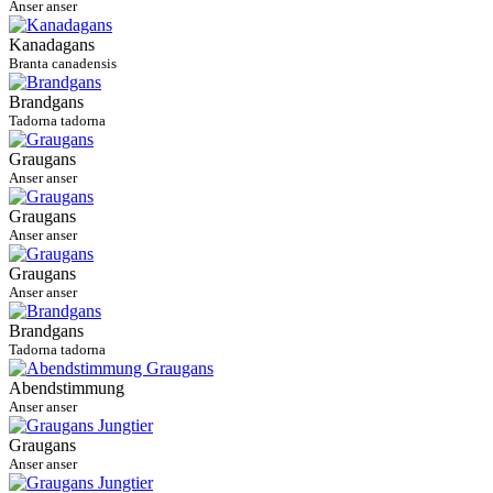
Anser anser
Kanadagans
Branta canadensis
Brandgans
Tadorna tadorna
Graugans
Anser anser
Graugans
Anser anser
Graugans
Anser anser
Brandgans
Tadorna tadorna
Abendstimmung
Anser anser
Graugans
Anser anser