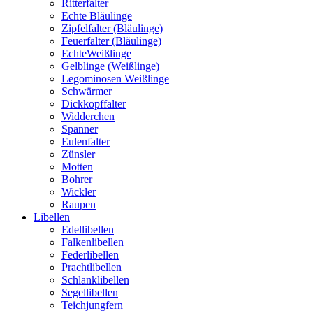
Ritterfalter
Echte Bläulinge
Zipfelfalter (Bläulinge)
Feuerfalter (Bläulinge)
EchteWeißlinge
Gelblinge (Weißlinge)
Legominosen Weißlinge
Schwärmer
Dickkopffalter
Widderchen
Spanner
Eulenfalter
Zünsler
Motten
Bohrer
Wickler
Raupen
Libellen
Edellibellen
Falkenlibellen
Federlibellen
Prachtlibellen
Schlanklibellen
Segellibellen
Teichjungfern