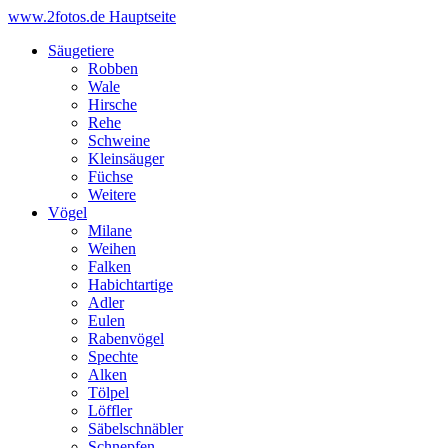
www.2fotos.de
Hauptseite
Säugetiere
Robben
Wale
Hirsche
Rehe
Schweine
Kleinsäuger
Füchse
Weitere
Vögel
Milane
Weihen
Falken
Habichtartige
Adler
Eulen
Rabenvögel
Spechte
Alken
Tölpel
Löffler
Säbelschnäbler
Schnepfen