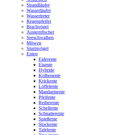
Strandläufer
Wasserläufer
Wassertreter
Regenpfeifer
Brachvögel
Austernfischer
Seeschwalben
Möwen
Sturmvögel
Enten
Eiderente
Eisente
Hybride
Kolbenente
Krickente
Löffelente
Mandarinente
Pfeifente
Reiherente
Schellente
Schnatterente
Spießente
Stockente
Tafelente