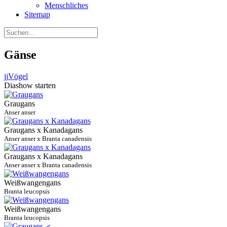
Menschliches
Sitemap
Gänse
jj
Vögel
Diashow starten
Graugans
Anser anser
Graugans x Kanadagans
Anser anser x Branta canadensis
Graugans x Kanadagans
Anser anser x Branta canadensis
Weißwangengans
Branta leucopsis
Weißwangengans
Branta leucopsis