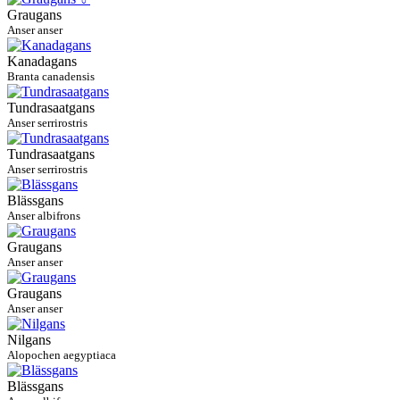
Graugans
Anser anser
Kanadagans
Branta canadensis
Tundrasaatgans
Anser serrirostris
Tundrasaatgans
Anser serrirostris
Blässgans
Anser albifrons
Graugans
Anser anser
Graugans
Anser anser
Nilgans
Alopochen aegyptiaca
Blässgans