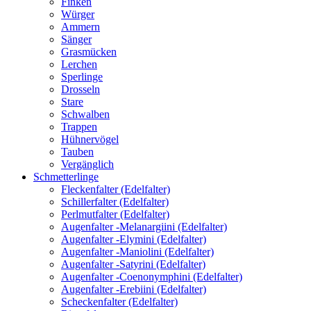
Finken
Würger
Ammern
Sänger
Grasmücken
Lerchen
Sperlinge
Drosseln
Stare
Schwalben
Trappen
Hühnervögel
Tauben
Vergänglich
Schmetterlinge
Fleckenfalter (Edelfalter)
Schillerfalter (Edelfalter)
Perlmutfalter (Edelfalter)
Augenfalter -Melanargiini (Edelfalter)
Augenfalter -Elymini (Edelfalter)
Augenfalter -Maniolini (Edelfalter)
Augenfalter -Satyrini (Edelfalter)
Augenfalter -Coenonymphini (Edelfalter)
Augenfalter -Erebiini (Edelfalter)
Scheckenfalter (Edelfalter)