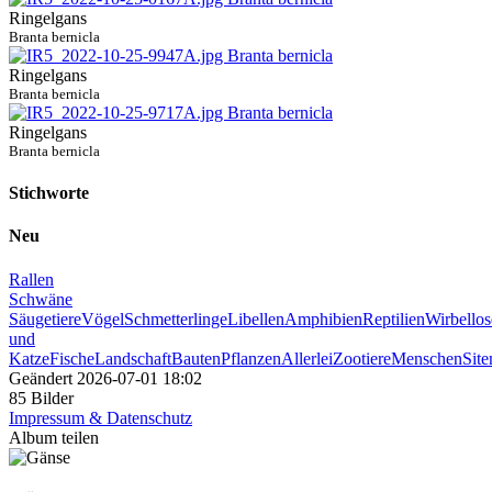
Ringelgans
Branta bernicla
Ringelgans
Branta bernicla
Ringelgans
Branta bernicla
Stichworte
Neu
Rallen
Schwäne
Säugetiere
Vögel
Schmetterlinge
Libellen
Amphibien
Reptilien
Wirbellos
und
Katze
Fische
Landschaft
Bauten
Pflanzen
Allerlei
Zootiere
Menschen
Sit
Geändert
2026-07-01 18:02
85 Bilder
Impressum & Datenschutz
Album teilen