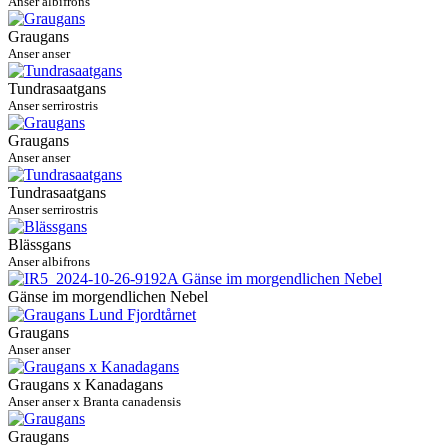
Anser albifrons
Graugans
Anser anser
Tundrasaatgans
Anser serrirostris
Graugans
Anser anser
Tundrasaatgans
Anser serrirostris
Blässgans
Anser albifrons
Gänse im morgendlichen Nebel
Graugans
Anser anser
Graugans x Kanadagans
Anser anser x Branta canadensis
Graugans