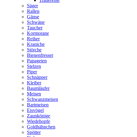
Trauerente
Säger
Rallen
Gänse
Schwäne
Taucher
Kormorane
Reiher
Kraniche
Störche
Bienenfresser
Papageien
Stelzen
Piper
Schnäpper
Kleiber
Baumläufer
Meisen
Schwanzmeisen
Bartmeisen
Eisvögel
Zaunkönige
Wiedehopfe
Goldhähnchen
Spötter