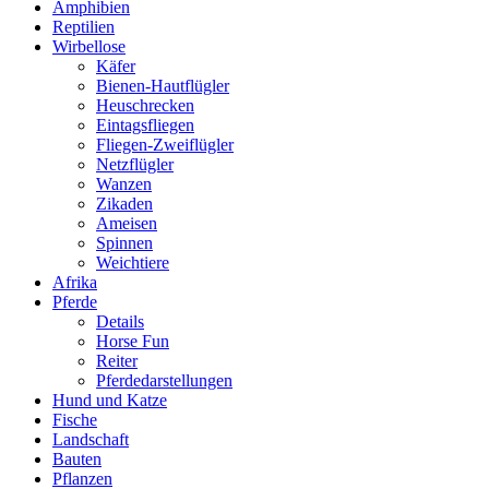
Amphibien
Reptilien
Wirbellose
Käfer
Bienen-Hautflügler
Heuschrecken
Eintagsfliegen
Fliegen-Zweiflügler
Netzflügler
Wanzen
Zikaden
Ameisen
Spinnen
Weichtiere
Afrika
Pferde
Details
Horse Fun
Reiter
Pferdedarstellungen
Hund und Katze
Fische
Landschaft
Bauten
Pflanzen