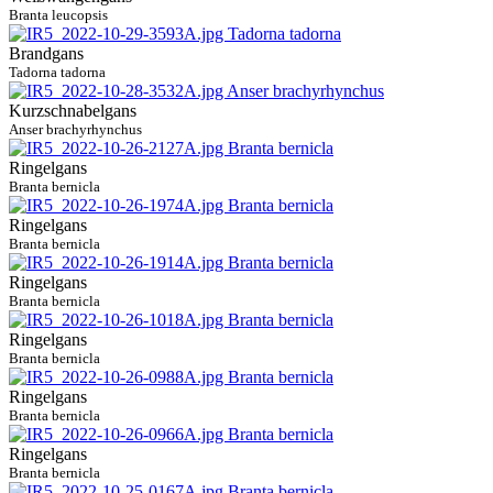
Branta leucopsis
Brandgans
Tadorna tadorna
Kurzschnabelgans
Anser brachyrhynchus
Ringelgans
Branta bernicla
Ringelgans
Branta bernicla
Ringelgans
Branta bernicla
Ringelgans
Branta bernicla
Ringelgans
Branta bernicla
Ringelgans
Branta bernicla