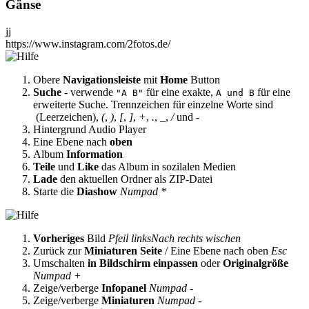
Gänse
jj
https://www.instagram.com/2fotos.de/
Obere
Navigationsleiste
mit
Home
Button
Suche
- verwende
für eine exakte,
für eine
"A B"
A und B
erweiterte Suche. Trennzeichen für einzelne Worte sind
(Leerzeichen),
(
,
)
,
[
,
]
,
+
,
.
,
_
,
/
und
-
Hintergrund Audio Player
Eine Ebene nach
oben
Album
Information
Teile
und
Like
das Album in sozilalen Medien
Lade
den aktuellen Ordner als ZIP-Datei
Starte die
Diashow
Numpad *
Vorheriges
Bild
Pfeil links
Nach rechts wischen
Zurück zur
Miniaturen Seite
/ Eine Ebene nach oben
Esc
Umschalten
in Bildschirm einpassen
oder
Originalgröße
Numpad +
Zeige/verberge
Infopanel
Numpad -
Zeige/verberge
Miniaturen
Numpad -