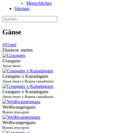
Menschliches
Sitemap
Gänse
jj
Vögel
Diashow starten
Graugans
Anser anser
Graugans x Kanadagans
Anser anser x Branta canadensis
Graugans x Kanadagans
Anser anser x Branta canadensis
Weißwangengans
Branta leucopsis
Weißwangengans
Branta leucopsis