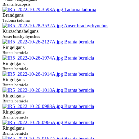
Branta leucopsis
Brandgans
Tadorna tadorna
Kurzschnabelgans
Anser brachyrhynchus
Ringelgans
Branta bernicla
Ringelgans
Branta bernicla
Ringelgans
Branta bernicla
Ringelgans
Branta bernicla
Ringelgans
Branta bernicla
Ringelgans
Branta bernicla