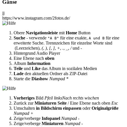
Gänse
jj
https://www.instagram.com/2fotos.de/
Obere
Navigationsleiste
mit
Home
Button
Suche
- verwende
für eine exakte,
für eine
"A B"
A und B
erweiterte Suche. Trennzeichen für einzelne Worte sind
(Leerzeichen),
(
,
)
,
[
,
]
,
+
,
.
,
_
,
/
und
-
Hintergrund Audio Player
Eine Ebene nach
oben
Album
Information
Teile
und
Like
das Album in sozilalen Medien
Lade
den aktuellen Ordner als ZIP-Datei
Starte die
Diashow
Numpad *
Vorheriges
Bild
Pfeil links
Nach rechts wischen
Zurück zur
Miniaturen Seite
/ Eine Ebene nach oben
Esc
Umschalten
in Bildschirm einpassen
oder
Originalgröße
Numpad +
Zeige/verberge
Infopanel
Numpad -
Zeige/verberge
Miniaturen
Numpad -