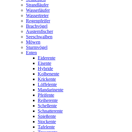
Strandläufer
Wasserläufer
Wassertreter
Regenpfeifer
Brachvögel
Austernfischer
Seeschwalben
Möwen
Sturmvögel
Enten
Eiderente
Eisente
Hybride
Kolbenente
Krickente
Löffelente
Mandarinente
Pfeifente
Reiherente
Schellente
Schnatterente
Spießente
Stockente
Tafelente