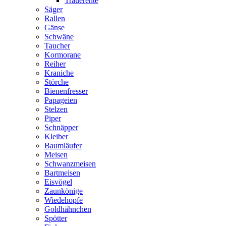
Trauerente
Säger
Rallen
Gänse
Schwäne
Taucher
Kormorane
Reiher
Kraniche
Störche
Bienenfresser
Papageien
Stelzen
Piper
Schnäpper
Kleiber
Baumläufer
Meisen
Schwanzmeisen
Bartmeisen
Eisvögel
Zaunkönige
Wiedehopfe
Goldhähnchen
Spötter