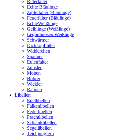
Ritterfalter
Echte Bläulinge
Zipfelfalter (Bläulinge)
Feuerfalter (Bläulinge)
EchteWeißlinge
Gelblinge (Weißlinge)
Legominosen Weißlinge
Schwärmer
Dickkopffalter
Widderchen
Spanner
Eulenfalter
Zünsler
Motten
Bohrer
Wickler
Raupen
Libellen
Edellibellen
Falkenlibellen
Federlibellen
Prachtlibellen
Schlanklibellen
Segellibellen
Teichjungfern