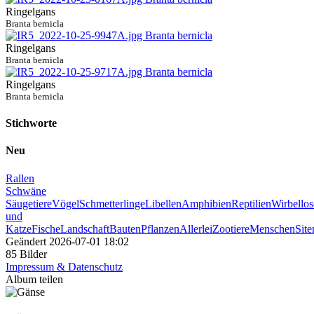
Ringelgans
Branta bernicla
Ringelgans
Branta bernicla
Ringelgans
Branta bernicla
Stichworte
Neu
Rallen
Schwäne
Säugetiere
Vögel
Schmetterlinge
Libellen
Amphibien
Reptilien
Wirbellos
und
Katze
Fische
Landschaft
Bauten
Pflanzen
Allerlei
Zootiere
Menschen
Sit
Geändert
2026-07-01 18:02
85 Bilder
Impressum & Datenschutz
Album teilen