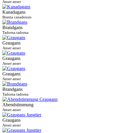
Anser anser
Kanadagans
Branta canadensis
Brandgans
Tadorna tadorna
Graugans
Anser anser
Graugans
Anser anser
Graugans
Anser anser
Brandgans
Tadorna tadorna
Abendstimmung
Anser anser
Graugans
Anser anser