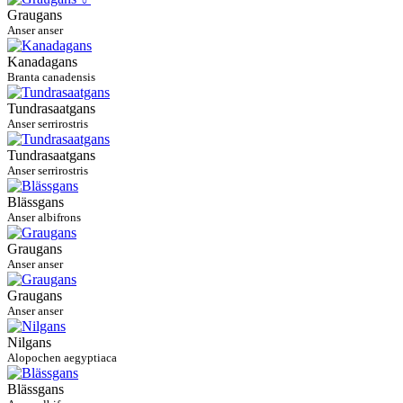
Graugans
Anser anser
Kanadagans
Branta canadensis
Tundrasaatgans
Anser serrirostris
Tundrasaatgans
Anser serrirostris
Blässgans
Anser albifrons
Graugans
Anser anser
Graugans
Anser anser
Nilgans
Alopochen aegyptiaca
Blässgans