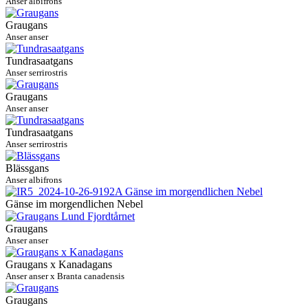
Anser albifrons
Graugans
Anser anser
Tundrasaatgans
Anser serrirostris
Graugans
Anser anser
Tundrasaatgans
Anser serrirostris
Blässgans
Anser albifrons
Gänse im morgendlichen Nebel
Graugans
Anser anser
Graugans x Kanadagans
Anser anser x Branta canadensis
Graugans