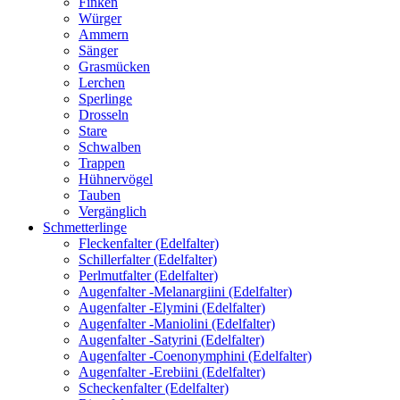
Finken
Würger
Ammern
Sänger
Grasmücken
Lerchen
Sperlinge
Drosseln
Stare
Schwalben
Trappen
Hühnervögel
Tauben
Vergänglich
Schmetterlinge
Fleckenfalter (Edelfalter)
Schillerfalter (Edelfalter)
Perlmutfalter (Edelfalter)
Augenfalter -Melanargiini (Edelfalter)
Augenfalter -Elymini (Edelfalter)
Augenfalter -Maniolini (Edelfalter)
Augenfalter -Satyrini (Edelfalter)
Augenfalter -Coenonymphini (Edelfalter)
Augenfalter -Erebiini (Edelfalter)
Scheckenfalter (Edelfalter)