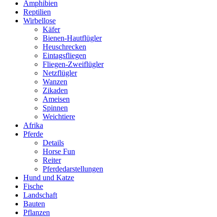
Amphibien
Reptilien
Wirbellose
Käfer
Bienen-Hautflügler
Heuschrecken
Eintagsfliegen
Fliegen-Zweiflügler
Netzflügler
Wanzen
Zikaden
Ameisen
Spinnen
Weichtiere
Afrika
Pferde
Details
Horse Fun
Reiter
Pferdedarstellungen
Hund und Katze
Fische
Landschaft
Bauten
Pflanzen