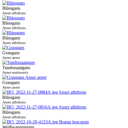
Blässgans
Anser albifrons
Blässgans
Anser albifrons
Blässgans
Anser albifrons
Graugans
Anser anser
Tundrasaatgans
Anser serrirostris
Graugans
Anser anser
Blässgans
Anser albifrons
Blässgans
Anser albifrons
Weißwangengans