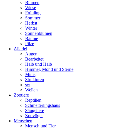
Blumen
Wiese
Frühling
Sommer
Herbst
Winter
Sonnenblumen
Bäume
Pilze
Allerlei
Augen
Bearbeitet
Halb und Halb
Himmel, Mond und Sterne
Minis
Strukturen
sw
Wellen
Zootiere
Reptilien
Schmetterlingshaus
Säugetiere
Zoovögel
Menschen
Mensch und Tier