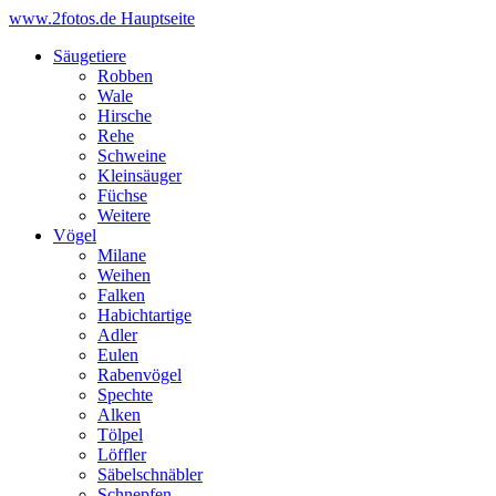
www.2fotos.de
Hauptseite
Säugetiere
Robben
Wale
Hirsche
Rehe
Schweine
Kleinsäuger
Füchse
Weitere
Vögel
Milane
Weihen
Falken
Habichtartige
Adler
Eulen
Rabenvögel
Spechte
Alken
Tölpel
Löffler
Säbelschnäbler
Schnepfen