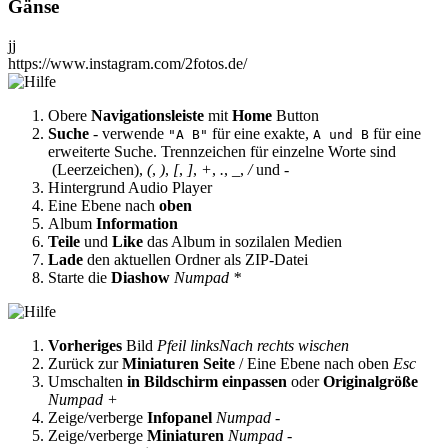
Gänse
jj
https://www.instagram.com/2fotos.de/
Obere
Navigationsleiste
mit
Home
Button
Suche
- verwende
für eine exakte,
für eine
"A B"
A und B
erweiterte Suche. Trennzeichen für einzelne Worte sind
(Leerzeichen),
(
,
)
,
[
,
]
,
+
,
.
,
_
,
/
und
-
Hintergrund Audio Player
Eine Ebene nach
oben
Album
Information
Teile
und
Like
das Album in sozilalen Medien
Lade
den aktuellen Ordner als ZIP-Datei
Starte die
Diashow
Numpad *
Vorheriges
Bild
Pfeil links
Nach rechts wischen
Zurück zur
Miniaturen Seite
/ Eine Ebene nach oben
Esc
Umschalten
in Bildschirm einpassen
oder
Originalgröße
Numpad +
Zeige/verberge
Infopanel
Numpad -
Zeige/verberge
Miniaturen
Numpad -