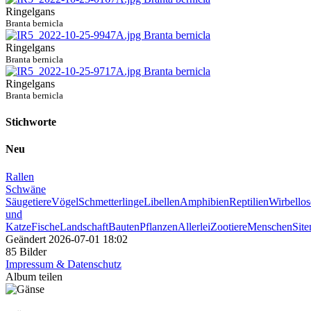
Ringelgans
Branta bernicla
Ringelgans
Branta bernicla
Ringelgans
Branta bernicla
Stichworte
Neu
Rallen
Schwäne
Säugetiere
Vögel
Schmetterlinge
Libellen
Amphibien
Reptilien
Wirbellos
und
Katze
Fische
Landschaft
Bauten
Pflanzen
Allerlei
Zootiere
Menschen
Sit
Geändert
2026-07-01 18:02
85 Bilder
Impressum & Datenschutz
Album teilen