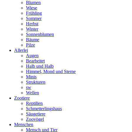
Blumen
Wiese
Frühling
Sommer
Herbst
Winter
Sonnenblumen
Bäume
Pilze
Allerlei
Augen
Bearbeitet
Halb und Halb
Himmel, Mond und Sterne
Minis
Strukturen
sw
Wellen
Zootiere
Reptilien
Schmetterlingshaus
Säugetiere
Zoovögel
Menschen
Mensch und Tier