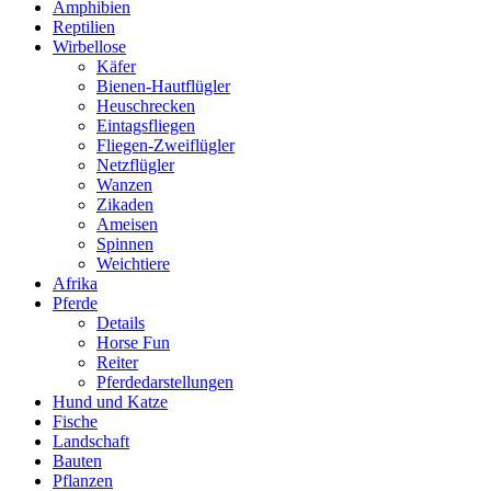
Amphibien
Reptilien
Wirbellose
Käfer
Bienen-Hautflügler
Heuschrecken
Eintagsfliegen
Fliegen-Zweiflügler
Netzflügler
Wanzen
Zikaden
Ameisen
Spinnen
Weichtiere
Afrika
Pferde
Details
Horse Fun
Reiter
Pferdedarstellungen
Hund und Katze
Fische
Landschaft
Bauten
Pflanzen