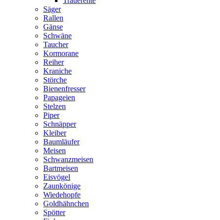
Trauerente
Säger
Rallen
Gänse
Schwäne
Taucher
Kormorane
Reiher
Kraniche
Störche
Bienenfresser
Papageien
Stelzen
Piper
Schnäpper
Kleiber
Baumläufer
Meisen
Schwanzmeisen
Bartmeisen
Eisvögel
Zaunkönige
Wiedehopfe
Goldhähnchen
Spötter