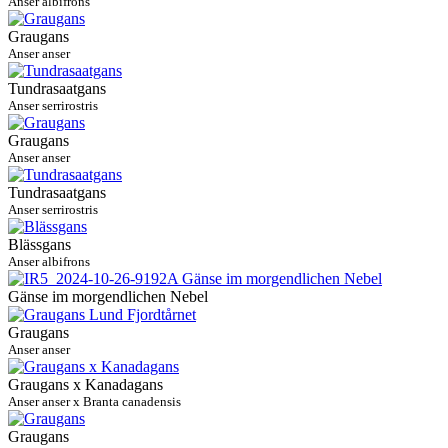
Anser albifrons
Graugans
Anser anser
Tundrasaatgans
Anser serrirostris
Graugans
Anser anser
Tundrasaatgans
Anser serrirostris
Blässgans
Anser albifrons
Gänse im morgendlichen Nebel
Graugans
Anser anser
Graugans x Kanadagans
Anser anser x Branta canadensis
Graugans