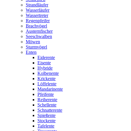
Strandläufer
Wasserläufer
Wassertreter
Regenpfeifer
Brachvögel
Austernfischer
Seeschwalben
Möwen
Sturmvögel
Enten
Eiderente
Eisente
Hybride
Kolbenente
Krickente
Löffelente
Mandarinente
Pfeifente
Reiherente
Schellente
Schnatterente
Spießente
Stockente
Tafelente