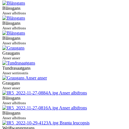
Blässgans
Anser albifrons
Blässgans
Anser albifrons
Blässgans
Anser albifrons
Graugans
Anser anser
Tundrasaatgans
Anser serrirostris
Graugans
Anser anser
Blässgans
Anser albifrons
Blässgans
Anser albifrons
Weißwangengans