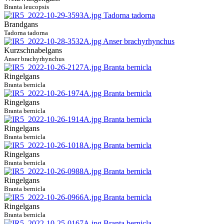
Branta leucopsis
Brandgans
Tadorna tadorna
Kurzschnabelgans
Anser brachyrhynchus
Ringelgans
Branta bernicla
Ringelgans
Branta bernicla
Ringelgans
Branta bernicla
Ringelgans
Branta bernicla
Ringelgans
Branta bernicla
Ringelgans
Branta bernicla