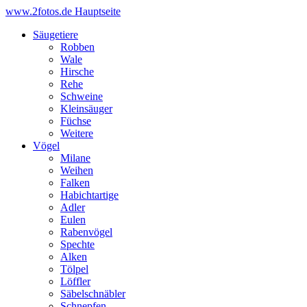
www.2fotos.de
Hauptseite
Säugetiere
Robben
Wale
Hirsche
Rehe
Schweine
Kleinsäuger
Füchse
Weitere
Vögel
Milane
Weihen
Falken
Habichtartige
Adler
Eulen
Rabenvögel
Spechte
Alken
Tölpel
Löffler
Säbelschnäbler
Schnepfen