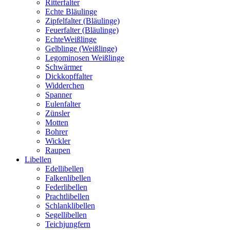
Ritterfalter
Echte Bläulinge
Zipfelfalter (Bläulinge)
Feuerfalter (Bläulinge)
EchteWeißlinge
Gelblinge (Weißlinge)
Legominosen Weißlinge
Schwärmer
Dickkopffalter
Widderchen
Spanner
Eulenfalter
Zünsler
Motten
Bohrer
Wickler
Raupen
Libellen
Edellibellen
Falkenlibellen
Federlibellen
Prachtlibellen
Schlanklibellen
Segellibellen
Teichjungfern