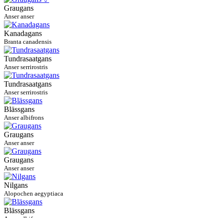
Graugans
Anser anser
Kanadagans
Branta canadensis
Tundrasaatgans
Anser serrirostris
Tundrasaatgans
Anser serrirostris
Blässgans
Anser albifrons
Graugans
Anser anser
Graugans
Anser anser
Nilgans
Alopochen aegyptiaca
Blässgans