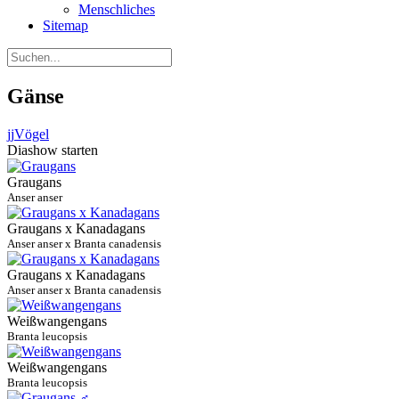
Menschliches
Sitemap
Gänse
jj
Vögel
Diashow starten
Graugans
Anser anser
Graugans x Kanadagans
Anser anser x Branta canadensis
Graugans x Kanadagans
Anser anser x Branta canadensis
Weißwangengans
Branta leucopsis
Weißwangengans
Branta leucopsis