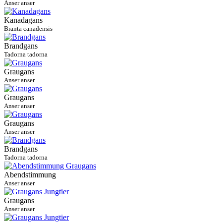
Anser anser
Kanadagans
Branta canadensis
Brandgans
Tadorna tadorna
Graugans
Anser anser
Graugans
Anser anser
Graugans
Anser anser
Brandgans
Tadorna tadorna
Abendstimmung
Anser anser
Graugans
Anser anser