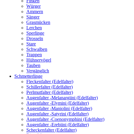
Finken
Würger
Ammern
Sänger
Grasmücken
Lerchen
Sperlinge
Drosseln
Stare
Schwalben
Trappen
Hühnervögel
Tauben
Vergänglich
Schmetterlinge
Fleckenfalter (Edelfalter)
Schillerfalter (Edelfalter)
Perlmutfalter (Edelfalter)
Augenfalter -Melanargiini (Edelfalter)
Augenfalter -Elymini (Edelfalter)
Augenfalter -Maniolini (Edelfalter)
Augenfalter -Satyrini (Edelfalter)
Augenfalter -Coenonymphini (Edelfalter)
Augenfalter -Erebiini (Edelfalter)
Scheckenfalter (Edelfalter)