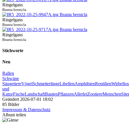
Ringelgans
Branta bernicla
Ringelgans
Branta bernicla
Ringelgans
Branta bernicla
Stichworte
Neu
Rallen
Schwäne
Säugetiere
Vögel
Schmetterlinge
Libellen
Amphibien
Reptilien
Wirbellos
und
Katze
Fische
Landschaft
Bauten
Pflanzen
Allerlei
Zootiere
Menschen
Sit
Geändert
2026-07-01 18:02
85 Bilder
Impressum & Datenschutz
Album teilen