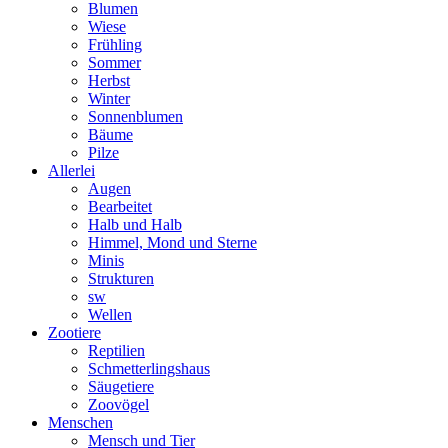
Blumen
Wiese
Frühling
Sommer
Herbst
Winter
Sonnenblumen
Bäume
Pilze
Allerlei
Augen
Bearbeitet
Halb und Halb
Himmel, Mond und Sterne
Minis
Strukturen
sw
Wellen
Zootiere
Reptilien
Schmetterlingshaus
Säugetiere
Zoovögel
Menschen
Mensch und Tier