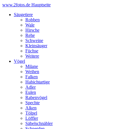
www.2fotos.de
Hauptseite
Säugetiere
Robben
Wale
Hirsche
Rehe
Schweine
Kleinsäuger
Füchse
Weitere
Vögel
Milane
Weihen
Falken
Habichtartige
Adler
Eulen
Rabenvögel
Spechte
Alken
Tölpel
Löffler
Säbelschnäbler
Schnepfen