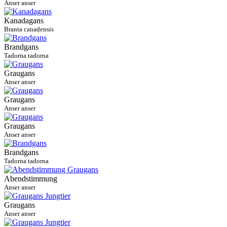
Anser anser
Kanadagans
Branta canadensis
Brandgans
Tadorna tadorna
Graugans
Anser anser
Graugans
Anser anser
Graugans
Anser anser
Brandgans
Tadorna tadorna
Abendstimmung
Anser anser
Graugans
Anser anser