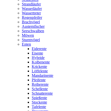
Strandläufer
Wasserläufer
Wassertreter
Regenpfeifer
Brachvögel
Austernfischer
Seeschwalben
Möwen
Sturmvögel
Enten
Eiderente
Eisente
Hybride
Kolbenente
Krickente
Löffelente
Mandarinente
Pfeifente
Reiherente
Schellente
Schnatterente
Spießente
Stockente
Tafelente