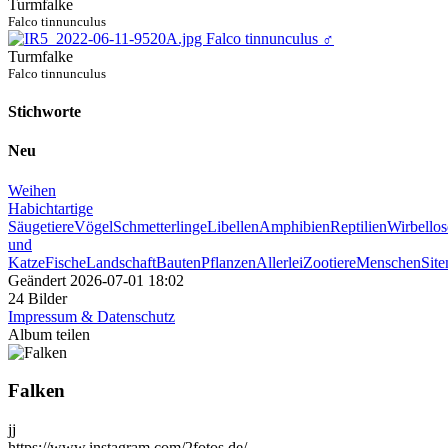
Turmfalke
Falco tinnunculus
Turmfalke
Falco tinnunculus
Stichworte
Neu
Weihen
Habichtartige
Säugetiere
Vögel
Schmetterlinge
Libellen
Amphibien
Reptilien
Wirbellos
und
Katze
Fische
Landschaft
Bauten
Pflanzen
Allerlei
Zootiere
Menschen
Sit
Geändert
2026-07-01 18:02
24 Bilder
Impressum & Datenschutz
Album teilen
Falken
jj
https://www.instagram.com/2fotos.de/