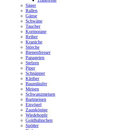
Trauerente
Säger
Rallen
Gänse
Schwäne
Taucher
Kormorane
Reiher
Kraniche
Störche
Bienenfresser
Papageien
Stelzen
Piper
Schnäpper
Kleiber
Baumläufer
Meisen
Schwanzmeisen
Bartmeisen
Eisvögel
Zaunkönige
Wiedehopfe
Goldhähnchen
Spötter