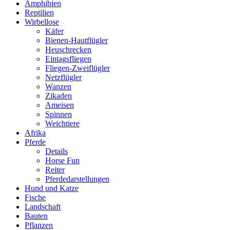
Amphibien
Reptilien
Wirbellose
Käfer
Bienen-Hautflügler
Heuschrecken
Eintagsfliegen
Fliegen-Zweiflügler
Netzflügler
Wanzen
Zikaden
Ameisen
Spinnen
Weichtiere
Afrika
Pferde
Details
Horse Fun
Reiter
Pferdedarstellungen
Hund und Katze
Fische
Landschaft
Bauten
Pflanzen