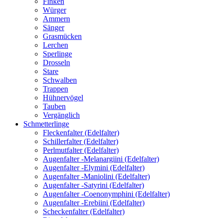
Finken
Würger
Ammern
Sänger
Grasmücken
Lerchen
Sperlinge
Drosseln
Stare
Schwalben
Trappen
Hühnervögel
Tauben
Vergänglich
Schmetterlinge
Fleckenfalter (Edelfalter)
Schillerfalter (Edelfalter)
Perlmutfalter (Edelfalter)
Augenfalter -Melanargiini (Edelfalter)
Augenfalter -Elymini (Edelfalter)
Augenfalter -Maniolini (Edelfalter)
Augenfalter -Satyrini (Edelfalter)
Augenfalter -Coenonymphini (Edelfalter)
Augenfalter -Erebiini (Edelfalter)
Scheckenfalter (Edelfalter)