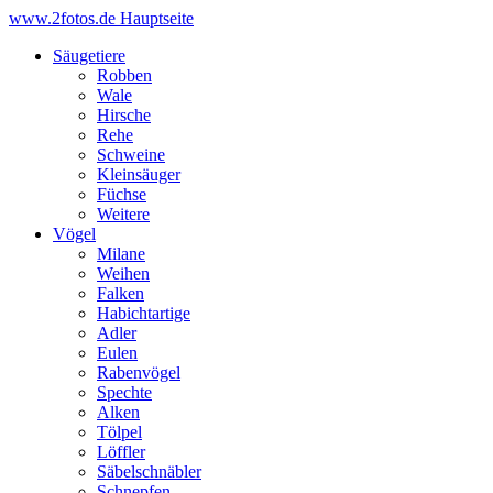
www.2fotos.de
Hauptseite
Säugetiere
Robben
Wale
Hirsche
Rehe
Schweine
Kleinsäuger
Füchse
Weitere
Vögel
Milane
Weihen
Falken
Habichtartige
Adler
Eulen
Rabenvögel
Spechte
Alken
Tölpel
Löffler
Säbelschnäbler
Schnepfen