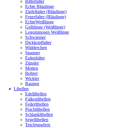
Ritterfalter
Echte Bläulinge
Zipfelfalter (Bläulinge)
Feuerfalter (Bläulinge)
EchteWeißlinge
Gelblinge (Weißlinge)
Legominosen Weißlinge
Schwärmer
Dickkopffalter
Widderchen
Spanner
Eulenfalter
Zünsler
Motten
Bohrer
Wickler
Raupen
Libellen
Edellibellen
Falkenlibellen
Federlibellen
Prachtlibellen
Schlanklibellen
Segellibellen
Teichjungfern