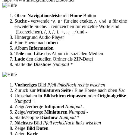
Obere
Navigationsleiste
mit
Home
Button
Suche
- verwende
für eine exakte,
für eine
"A B"
A und B
erweiterte Suche. Trennzeichen für einzelne Worte sind
(Leerzeichen),
(
,
)
,
[
,
]
,
+
,
.
,
_
,
/
und
-
Hintergrund Audio Player
Eine Ebene nach
oben
Album
Information
Teile
und
Like
das Album in sozilalen Medien
Lade
den aktuellen Ordner als ZIP-Datei
Starte die
Diashow
Numpad *
Vorheriges
Bild
Pfeil links
Nach rechts wischen
Zurück zur
Miniaturen Seite
/ Eine Ebene nach oben
Esc
Umschalten
in Bildschirm einpassen
oder
Originalgröße
Numpad +
Zeige/verberge
Infopanel
Numpad -
Zeige/verberge
Miniaturen
Numpad -
Starte/stoppe
Diashow
Numpad *
Nächstes
Bild
Pfeil rechts
Nach links wischen
Zeige
Bild Daten
Zeige
Karte