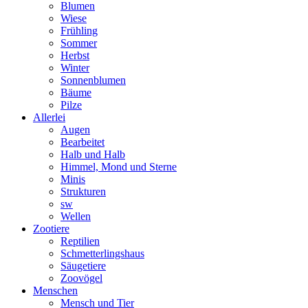
Blumen
Wiese
Frühling
Sommer
Herbst
Winter
Sonnenblumen
Bäume
Pilze
Allerlei
Augen
Bearbeitet
Halb und Halb
Himmel, Mond und Sterne
Minis
Strukturen
sw
Wellen
Zootiere
Reptilien
Schmetterlingshaus
Säugetiere
Zoovögel
Menschen
Mensch und Tier