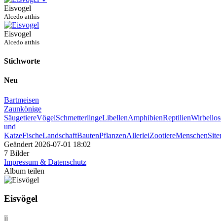
Eisvogel
Alcedo atthis
Eisvogel
Alcedo atthis
Stichworte
Neu
Bartmeisen
Zaunkönige
Säugetiere
Vögel
Schmetterlinge
Libellen
Amphibien
Reptilien
Wirbellos
und
Katze
Fische
Landschaft
Bauten
Pflanzen
Allerlei
Zootiere
Menschen
Sit
Geändert
2026-07-01 18:02
7 Bilder
Impressum & Datenschutz
Album teilen
Eisvögel
jj