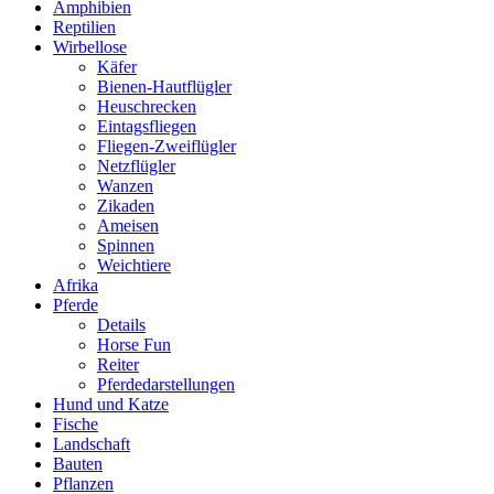
Amphibien
Reptilien
Wirbellose
Käfer
Bienen-Hautflügler
Heuschrecken
Eintagsfliegen
Fliegen-Zweiflügler
Netzflügler
Wanzen
Zikaden
Ameisen
Spinnen
Weichtiere
Afrika
Pferde
Details
Horse Fun
Reiter
Pferdedarstellungen
Hund und Katze
Fische
Landschaft
Bauten
Pflanzen