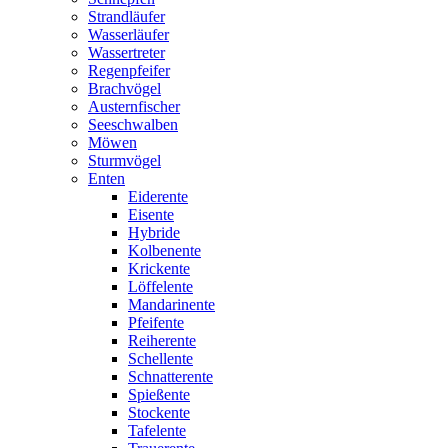
Strandläufer
Wasserläufer
Wassertreter
Regenpfeifer
Brachvögel
Austernfischer
Seeschwalben
Möwen
Sturmvögel
Enten
Eiderente
Eisente
Hybride
Kolbenente
Krickente
Löffelente
Mandarinente
Pfeifente
Reiherente
Schellente
Schnatterente
Spießente
Stockente
Tafelente