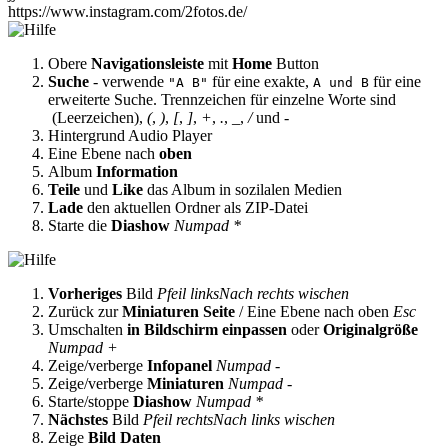
https://www.instagram.com/2fotos.de/
Obere
Navigationsleiste
mit
Home
Button
Suche
- verwende
für eine exakte,
für eine
"A B"
A und B
erweiterte Suche. Trennzeichen für einzelne Worte sind
(Leerzeichen),
(
,
)
,
[
,
]
,
+
,
.
,
_
,
/
und
-
Hintergrund Audio Player
Eine Ebene nach
oben
Album
Information
Teile
und
Like
das Album in sozilalen Medien
Lade
den aktuellen Ordner als ZIP-Datei
Starte die
Diashow
Numpad *
Vorheriges
Bild
Pfeil links
Nach rechts wischen
Zurück zur
Miniaturen Seite
/ Eine Ebene nach oben
Esc
Umschalten
in Bildschirm einpassen
oder
Originalgröße
Numpad +
Zeige/verberge
Infopanel
Numpad -
Zeige/verberge
Miniaturen
Numpad -
Starte/stoppe
Diashow
Numpad *
Nächstes
Bild
Pfeil rechts
Nach links wischen
Zeige
Bild Daten