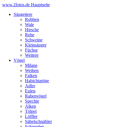
www.2fotos.de
Hauptseite
Säugetiere
Robben
Wale
Hirsche
Rehe
Schweine
Kleinsäuger
Füchse
Weitere
Vögel
Milane
Weihen
Falken
Habichtartige
Adler
Eulen
Rabenvögel
Spechte
Alken
Tölpel
Löffler
Säbelschnäbler
Schnepfen