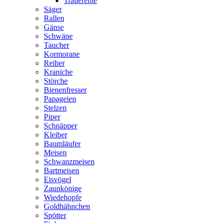
Trauerente
Säger
Rallen
Gänse
Schwäne
Taucher
Kormorane
Reiher
Kraniche
Störche
Bienenfresser
Papageien
Stelzen
Piper
Schnäpper
Kleiber
Baumläufer
Meisen
Schwanzmeisen
Bartmeisen
Eisvögel
Zaunkönige
Wiedehopfe
Goldhähnchen
Spötter