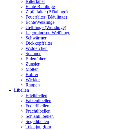
Ritterfalter
Echte Bläulinge
Zipfelfalter (Bläulinge)
Feuerfalter (Bläulinge)
EchteWeißlinge
Gelblinge (Weißlinge)
Legominosen Weißlinge
Schwärmer
Dickkopffalter
Widderchen
Spanner
Eulenfalter
Zünsler
Motten
Bohrer
Wickler
Raupen
Libellen
Edellibellen
Falkenlibellen
Federlibellen
Prachtlibellen
Schlanklibellen
Segellibellen
Teichjungfern