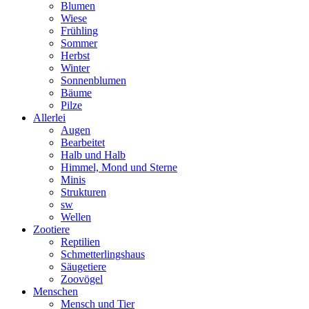
Blumen
Wiese
Frühling
Sommer
Herbst
Winter
Sonnenblumen
Bäume
Pilze
Allerlei
Augen
Bearbeitet
Halb und Halb
Himmel, Mond und Sterne
Minis
Strukturen
sw
Wellen
Zootiere
Reptilien
Schmetterlingshaus
Säugetiere
Zoovögel
Menschen
Mensch und Tier