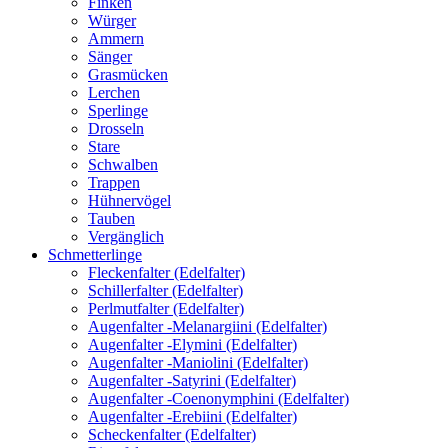
Finken
Würger
Ammern
Sänger
Grasmücken
Lerchen
Sperlinge
Drosseln
Stare
Schwalben
Trappen
Hühnervögel
Tauben
Vergänglich
Schmetterlinge
Fleckenfalter (Edelfalter)
Schillerfalter (Edelfalter)
Perlmutfalter (Edelfalter)
Augenfalter -Melanargiini (Edelfalter)
Augenfalter -Elymini (Edelfalter)
Augenfalter -Maniolini (Edelfalter)
Augenfalter -Satyrini (Edelfalter)
Augenfalter -Coenonymphini (Edelfalter)
Augenfalter -Erebiini (Edelfalter)
Scheckenfalter (Edelfalter)