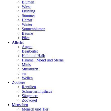
Blumen
Wiese
Frühling
Sommer
Herbst
Winter
Sonnenblumen
Bäume
Pilze
Allerlei
Augen
Bearbeitet
Halb und Halb
Himmel, Mond und Sterne
Minis
Strukturen
sw
Wellen
Zootiere
Reptilien
Schmetterlingshaus
Säugetiere
Zoovögel
Menschen
Mensch und Tier