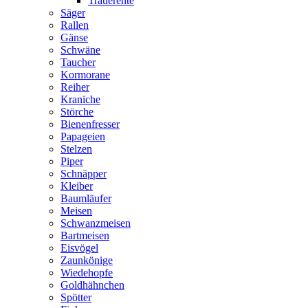
Trauerente
Säger
Rallen
Gänse
Schwäne
Taucher
Kormorane
Reiher
Kraniche
Störche
Bienenfresser
Papageien
Stelzen
Piper
Schnäpper
Kleiber
Baumläufer
Meisen
Schwanzmeisen
Bartmeisen
Eisvögel
Zaunkönige
Wiedehopfe
Goldhähnchen
Spötter