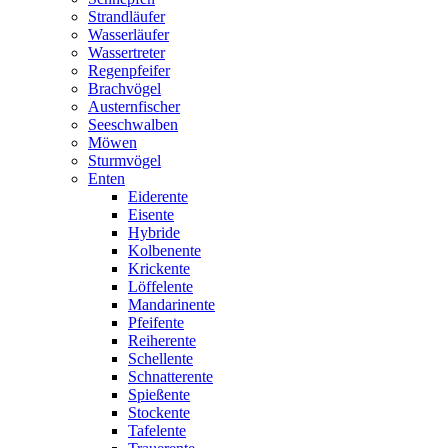
Strandläufer
Wasserläufer
Wassertreter
Regenpfeifer
Brachvögel
Austernfischer
Seeschwalben
Möwen
Sturmvögel
Enten
Eiderente
Eisente
Hybride
Kolbenente
Krickente
Löffelente
Mandarinente
Pfeifente
Reiherente
Schellente
Schnatterente
Spießente
Stockente
Tafelente