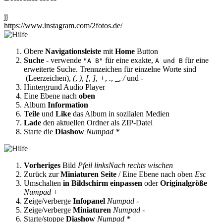
jj
https://www.instagram.com/2fotos.de/
Obere
Navigationsleiste
mit
Home
Button
Suche
- verwende
für eine exakte,
für eine
"A B"
A und B
erweiterte Suche. Trennzeichen für einzelne Worte sind
(Leerzeichen),
(
,
)
,
[
,
]
,
+
,
.
,
_
,
/
und
-
Hintergrund Audio Player
Eine Ebene nach
oben
Album
Information
Teile
und
Like
das Album in sozilalen Medien
Lade
den aktuellen Ordner als ZIP-Datei
Starte die
Diashow
Numpad *
Vorheriges
Bild
Pfeil links
Nach rechts wischen
Zurück zur
Miniaturen Seite
/ Eine Ebene nach oben
Esc
Umschalten
in Bildschirm einpassen
oder
Originalgröße
Numpad +
Zeige/verberge
Infopanel
Numpad -
Zeige/verberge
Miniaturen
Numpad -
Starte/stoppe
Diashow
Numpad *