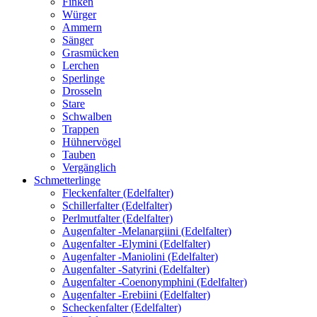
Finken
Würger
Ammern
Sänger
Grasmücken
Lerchen
Sperlinge
Drosseln
Stare
Schwalben
Trappen
Hühnervögel
Tauben
Vergänglich
Schmetterlinge
Fleckenfalter (Edelfalter)
Schillerfalter (Edelfalter)
Perlmutfalter (Edelfalter)
Augenfalter -Melanargiini (Edelfalter)
Augenfalter -Elymini (Edelfalter)
Augenfalter -Maniolini (Edelfalter)
Augenfalter -Satyrini (Edelfalter)
Augenfalter -Coenonymphini (Edelfalter)
Augenfalter -Erebiini (Edelfalter)
Scheckenfalter (Edelfalter)