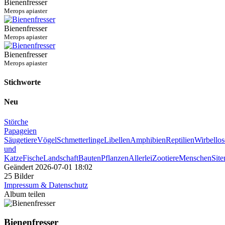
Bienenfresser
Merops apiaster
Bienenfresser
Merops apiaster
Bienenfresser
Merops apiaster
Stichworte
Neu
Störche
Papageien
Säugetiere
Vögel
Schmetterlinge
Libellen
Amphibien
Reptilien
Wirbellos
und
Katze
Fische
Landschaft
Bauten
Pflanzen
Allerlei
Zootiere
Menschen
Sit
Geändert
2026-07-01 18:02
25 Bilder
Impressum & Datenschutz
Album teilen
Bienenfresser