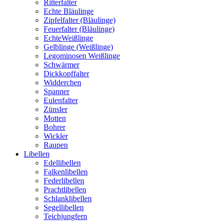
Ritterfalter
Echte Bläulinge
Zipfelfalter (Bläulinge)
Feuerfalter (Bläulinge)
EchteWeißlinge
Gelblinge (Weißlinge)
Legominosen Weißlinge
Schwärmer
Dickkopffalter
Widderchen
Spanner
Eulenfalter
Zünsler
Motten
Bohrer
Wickler
Raupen
Libellen
Edellibellen
Falkenlibellen
Federlibellen
Prachtlibellen
Schlanklibellen
Segellibellen
Teichjungfern