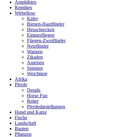
Amphibien
Reptilien
Wirbellose
Käfer
Bienen-Hautflügler
Heuschrecken
Eintagsfliegen
Fliegen-Zweiflügler
Netzflügler
Wanzen
Zikaden
Ameisen
Spinnen
Weichtiere
Afrika
Pferde
Details
Horse Fun
Reiter
Pferdedarstellungen
Hund und Katze
Fische
Landschaft
Bauten
Pflanzen