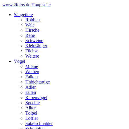
www.2fotos.de
Hauptseite
Säugetiere
Robben
Wale
Hirsche
Rehe
Schweine
Kleinsäuger
Füchse
Weitere
Vögel
Milane
Weihen
Falken
Habichtartige
Adler
Eulen
Rabenvögel
Spechte
Alken
Tölpel
Löffler
Säbelschnäbler
Schnepfen