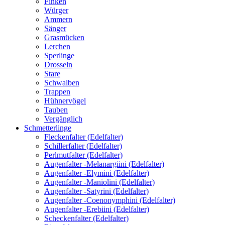
Finken
Würger
Ammern
Sänger
Grasmücken
Lerchen
Sperlinge
Drosseln
Stare
Schwalben
Trappen
Hühnervögel
Tauben
Vergänglich
Schmetterlinge
Fleckenfalter (Edelfalter)
Schillerfalter (Edelfalter)
Perlmutfalter (Edelfalter)
Augenfalter -Melanargiini (Edelfalter)
Augenfalter -Elymini (Edelfalter)
Augenfalter -Maniolini (Edelfalter)
Augenfalter -Satyrini (Edelfalter)
Augenfalter -Coenonymphini (Edelfalter)
Augenfalter -Erebiini (Edelfalter)
Scheckenfalter (Edelfalter)