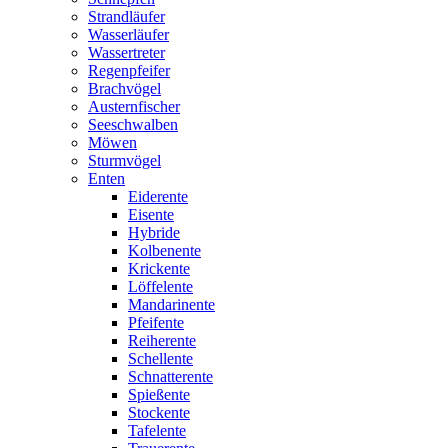
Strandläufer
Wasserläufer
Wassertreter
Regenpfeifer
Brachvögel
Austernfischer
Seeschwalben
Möwen
Sturmvögel
Enten
Eiderente
Eisente
Hybride
Kolbenente
Krickente
Löffelente
Mandarinente
Pfeifente
Reiherente
Schellente
Schnatterente
Spießente
Stockente
Tafelente