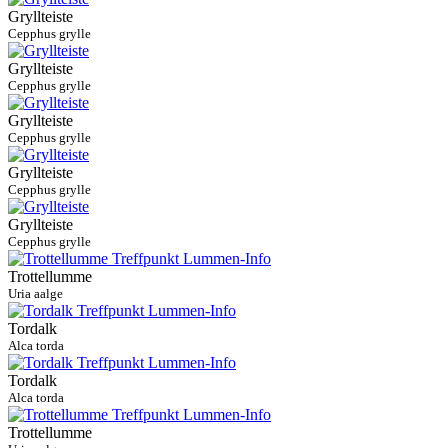
Gryllteiste
Cepphus grylle
Gryllteiste
Cepphus grylle
Gryllteiste
Cepphus grylle
Gryllteiste
Cepphus grylle
Gryllteiste
Cepphus grylle
Trottellumme
Uria aalge
Tordalk
Alca torda
Tordalk
Alca torda
Trottellumme