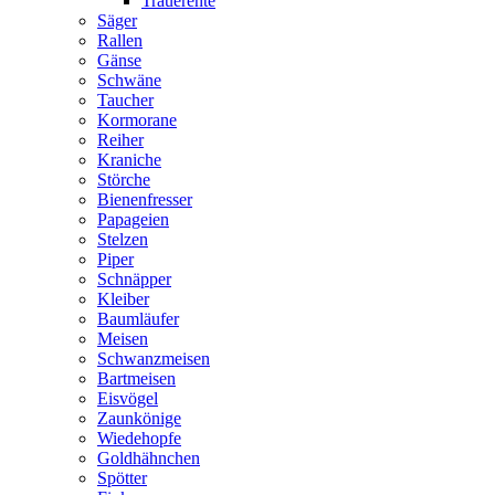
Trauerente
Säger
Rallen
Gänse
Schwäne
Taucher
Kormorane
Reiher
Kraniche
Störche
Bienenfresser
Papageien
Stelzen
Piper
Schnäpper
Kleiber
Baumläufer
Meisen
Schwanzmeisen
Bartmeisen
Eisvögel
Zaunkönige
Wiedehopfe
Goldhähnchen
Spötter