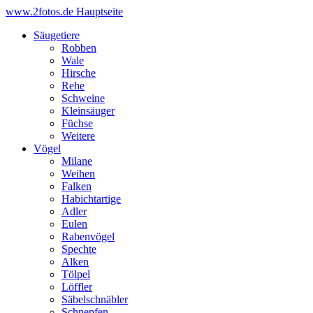
www.2fotos.de
Hauptseite
Säugetiere
Robben
Wale
Hirsche
Rehe
Schweine
Kleinsäuger
Füchse
Weitere
Vögel
Milane
Weihen
Falken
Habichtartige
Adler
Eulen
Rabenvögel
Spechte
Alken
Tölpel
Löffler
Säbelschnäbler
Schnepfen