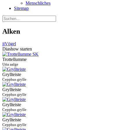
Menschliches
Sitemap
Alken
jj
Vögel
Diashow starten
Trottellumme
Uria aalge
Gryllteiste
Cepphus grylle
Gryllteiste
Cepphus grylle
Gryllteiste
Cepphus grylle
Gryllteiste
Cepphus grylle