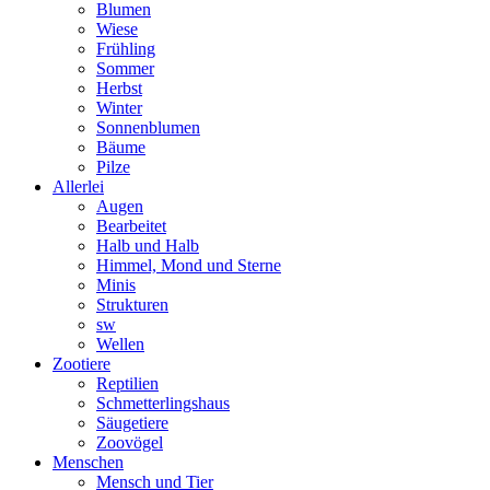
Blumen
Wiese
Frühling
Sommer
Herbst
Winter
Sonnenblumen
Bäume
Pilze
Allerlei
Augen
Bearbeitet
Halb und Halb
Himmel, Mond und Sterne
Minis
Strukturen
sw
Wellen
Zootiere
Reptilien
Schmetterlingshaus
Säugetiere
Zoovögel
Menschen
Mensch und Tier