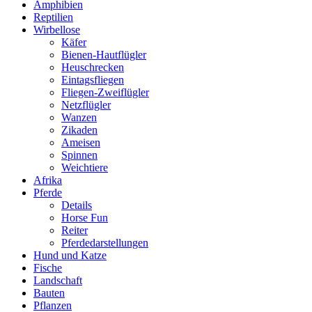
Amphibien
Reptilien
Wirbellose
Käfer
Bienen-Hautflügler
Heuschrecken
Eintagsfliegen
Fliegen-Zweiflügler
Netzflügler
Wanzen
Zikaden
Ameisen
Spinnen
Weichtiere
Afrika
Pferde
Details
Horse Fun
Reiter
Pferdedarstellungen
Hund und Katze
Fische
Landschaft
Bauten
Pflanzen