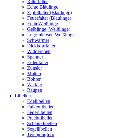
Ritterfalter
Echte Bläulinge
Zipfelfalter (Bläulinge)
Feuerfalter (Bläulinge)
EchteWeißlinge
Gelblinge (Weißlinge)
Legominosen Weißlinge
Schwärmer
Dickkopffalter
Widderchen
Spanner
Eulenfalter
Zünsler
Motten
Bohrer
Wickler
Raupen
Libellen
Edellibellen
Falkenlibellen
Federlibellen
Prachtlibellen
Schlanklibellen
Segellibellen
Teichjungfern