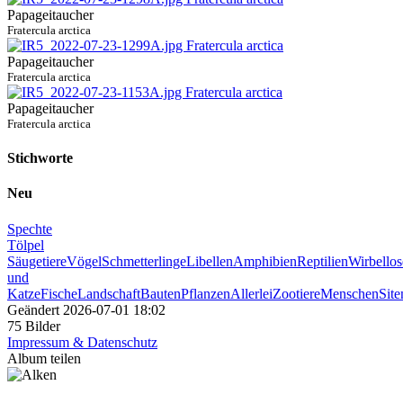
Papageitaucher
Fratercula arctica
Papageitaucher
Fratercula arctica
Papageitaucher
Fratercula arctica
Stichworte
Neu
Spechte
Tölpel
Säugetiere
Vögel
Schmetterlinge
Libellen
Amphibien
Reptilien
Wirbellos
und
Katze
Fische
Landschaft
Bauten
Pflanzen
Allerlei
Zootiere
Menschen
Sit
Geändert
2026-07-01 18:02
75 Bilder
Impressum & Datenschutz
Album teilen