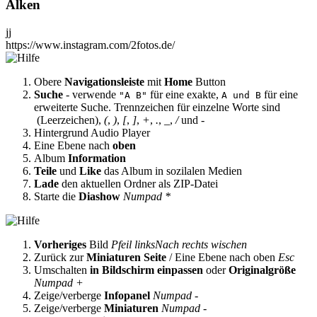
Alken
jj
https://www.instagram.com/2fotos.de/
Obere
Navigationsleiste
mit
Home
Button
Suche
- verwende
für eine exakte,
für eine
"A B"
A und B
erweiterte Suche. Trennzeichen für einzelne Worte sind
(Leerzeichen),
(
,
)
,
[
,
]
,
+
,
.
,
_
,
/
und
-
Hintergrund Audio Player
Eine Ebene nach
oben
Album
Information
Teile
und
Like
das Album in sozilalen Medien
Lade
den aktuellen Ordner als ZIP-Datei
Starte die
Diashow
Numpad *
Vorheriges
Bild
Pfeil links
Nach rechts wischen
Zurück zur
Miniaturen Seite
/ Eine Ebene nach oben
Esc
Umschalten
in Bildschirm einpassen
oder
Originalgröße
Numpad +
Zeige/verberge
Infopanel
Numpad -
Zeige/verberge
Miniaturen
Numpad -