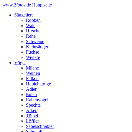
www.2fotos.de
Hauptseite
Säugetiere
Robben
Wale
Hirsche
Rehe
Schweine
Kleinsäuger
Füchse
Weitere
Vögel
Milane
Weihen
Falken
Habichtartige
Adler
Eulen
Rabenvögel
Spechte
Alken
Tölpel
Löffler
Säbelschnäbler
Schnepfen