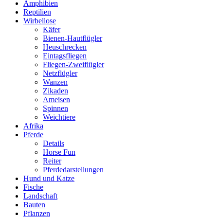
Amphibien
Reptilien
Wirbellose
Käfer
Bienen-Hautflügler
Heuschrecken
Eintagsfliegen
Fliegen-Zweiflügler
Netzflügler
Wanzen
Zikaden
Ameisen
Spinnen
Weichtiere
Afrika
Pferde
Details
Horse Fun
Reiter
Pferdedarstellungen
Hund und Katze
Fische
Landschaft
Bauten
Pflanzen