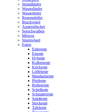
Strandläufer
Wasserläufer
Wassertreter
Regenpfeifer
Brachvögel
Austernfischer
Seeschwalben
Möwen
Sturmvögel
Enten
Eiderente
Eisente
Hybride
Kolbenente
Krickente
Löffelente
Mandarinente
Pfeifente
Reiherente
Schellente
Schnatterente
Spießente
Stockente
Tafelente