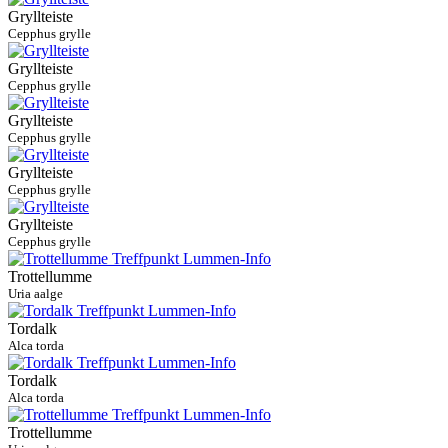
Gryllteiste
Cepphus grylle
Gryllteiste
Cepphus grylle
Gryllteiste
Cepphus grylle
Gryllteiste
Cepphus grylle
Gryllteiste
Cepphus grylle
Trottellumme
Uria aalge
Tordalk
Alca torda
Tordalk
Alca torda
Trottellumme