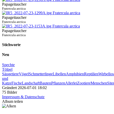
Papageitaucher
Fratercula arctica
Papageitaucher
Fratercula arctica
Papageitaucher
Fratercula arctica
Stichworte
Neu
Spechte
Tölpel
Säugetiere
Vögel
Schmetterlinge
Libellen
Amphibien
Reptilien
Wirbellos
und
Katze
Fische
Landschaft
Bauten
Pflanzen
Allerlei
Zootiere
Menschen
Sit
Geändert
2026-07-01 18:02
75 Bilder
Impressum & Datenschutz
Album teilen