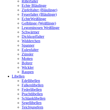
Ritterfalter
Echte Bläulinge
Zipfelfalter (Bläulinge)
Feuerfalter (Bläulinge)
EchteWeißlinge
Gelblinge (Weißlinge)
Legominosen Weißlinge
Schwärmer
Dickkopffalter
Widderchen
Spanner
Eulenfalter
Zünsler
Motten
Bohrer
Wickler
Raupen
Libellen
Edellibellen
Falkenlibellen
Federlibellen
Prachtlibellen
Schlanklibellen
Segellibellen
Teichjungfern