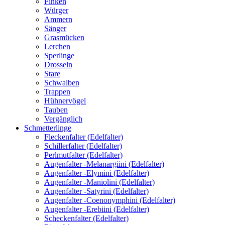
Finken
Würger
Ammern
Sänger
Grasmücken
Lerchen
Sperlinge
Drosseln
Stare
Schwalben
Trappen
Hühnervögel
Tauben
Vergänglich
Schmetterlinge
Fleckenfalter (Edelfalter)
Schillerfalter (Edelfalter)
Perlmutfalter (Edelfalter)
Augenfalter -Melanargiini (Edelfalter)
Augenfalter -Elymini (Edelfalter)
Augenfalter -Maniolini (Edelfalter)
Augenfalter -Satyrini (Edelfalter)
Augenfalter -Coenonymphini (Edelfalter)
Augenfalter -Erebiini (Edelfalter)
Scheckenfalter (Edelfalter)