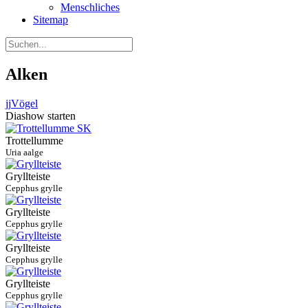
Menschliches
Sitemap
Alken
jj
Vögel
Diashow starten
Trottellumme
Uria aalge
Gryllteiste
Cepphus grylle
Gryllteiste
Cepphus grylle
Gryllteiste
Cepphus grylle
Gryllteiste
Cepphus grylle