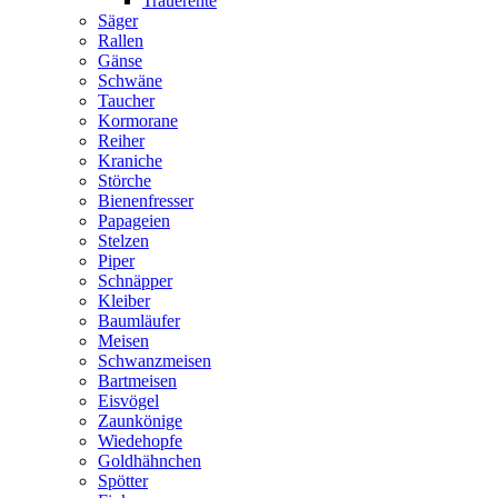
Trauerente
Säger
Rallen
Gänse
Schwäne
Taucher
Kormorane
Reiher
Kraniche
Störche
Bienenfresser
Papageien
Stelzen
Piper
Schnäpper
Kleiber
Baumläufer
Meisen
Schwanzmeisen
Bartmeisen
Eisvögel
Zaunkönige
Wiedehopfe
Goldhähnchen
Spötter