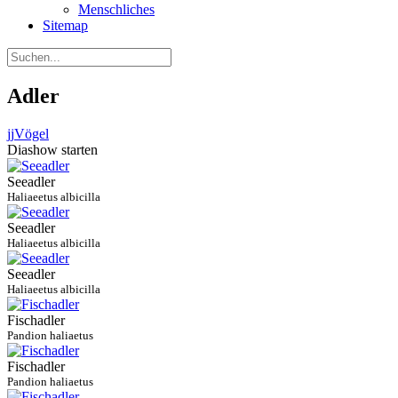
Menschliches
Sitemap
Adler
jj
Vögel
Diashow starten
Seeadler
Haliaeetus albicilla
Seeadler
Haliaeetus albicilla
Seeadler
Haliaeetus albicilla
Fischadler
Pandion haliaetus
Fischadler
Pandion haliaetus