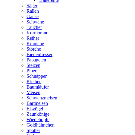
Trauerente
Säger
Rallen
Gänse
Schwäne
Taucher
Kormorane
Reiher
Kraniche
Störche
Bienenfresser
Papageien
Stelzen
Piper
Schnäpper
Kleiber
Baumläufer
Meisen
Schwanzmeisen
Bartmeisen
Eisvögel
Zaunkönige
Wiedehopfe
Goldhähnchen
Spötter