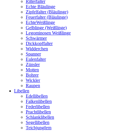
Ritterfalter
Echte Bläulinge
Zipfelfalter (Bläulinge)
Feuerfalter (Bläulinge)
EchteWeißlinge
Gelblinge (Weißlinge)
Legominosen Weißlinge
Schwärmer
Dickkopffalter
Widderchen
Spanner
Eulenfalter
Zünsler
Motten
Bohrer
Wickler
Raupen
Libellen
Edellibellen
Falkenlibellen
Federlibellen
Prachtlibellen
Schlanklibellen
Segellibellen
Teichjungfern