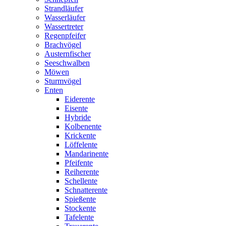
Strandläufer
Wasserläufer
Wassertreter
Regenpfeifer
Brachvögel
Austernfischer
Seeschwalben
Möwen
Sturmvögel
Enten
Eiderente
Eisente
Hybride
Kolbenente
Krickente
Löffelente
Mandarinente
Pfeifente
Reiherente
Schellente
Schnatterente
Spießente
Stockente
Tafelente