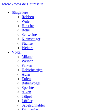
www.2fotos.de
Hauptseite
Säugetiere
Robben
Wale
Hirsche
Rehe
Schweine
Kleinsäuger
Füchse
Weitere
Vögel
Milane
Weihen
Falken
Habichtartige
Adler
Eulen
Rabenvögel
Spechte
Alken
Tölpel
Löffler
Säbelschnäbler
Schnepfen