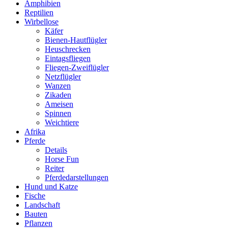
Amphibien
Reptilien
Wirbellose
Käfer
Bienen-Hautflügler
Heuschrecken
Eintagsfliegen
Fliegen-Zweiflügler
Netzflügler
Wanzen
Zikaden
Ameisen
Spinnen
Weichtiere
Afrika
Pferde
Details
Horse Fun
Reiter
Pferdedarstellungen
Hund und Katze
Fische
Landschaft
Bauten
Pflanzen