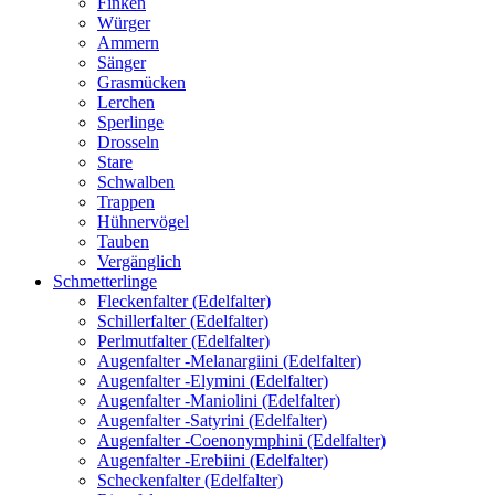
Finken
Würger
Ammern
Sänger
Grasmücken
Lerchen
Sperlinge
Drosseln
Stare
Schwalben
Trappen
Hühnervögel
Tauben
Vergänglich
Schmetterlinge
Fleckenfalter (Edelfalter)
Schillerfalter (Edelfalter)
Perlmutfalter (Edelfalter)
Augenfalter -Melanargiini (Edelfalter)
Augenfalter -Elymini (Edelfalter)
Augenfalter -Maniolini (Edelfalter)
Augenfalter -Satyrini (Edelfalter)
Augenfalter -Coenonymphini (Edelfalter)
Augenfalter -Erebiini (Edelfalter)
Scheckenfalter (Edelfalter)