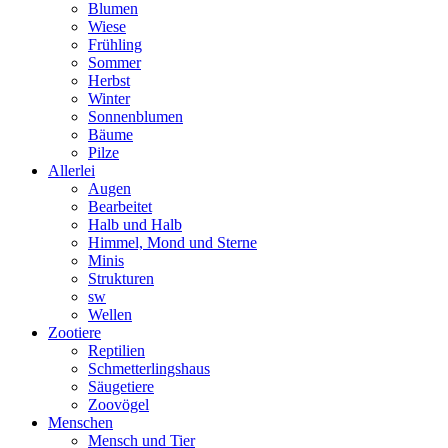
Blumen
Wiese
Frühling
Sommer
Herbst
Winter
Sonnenblumen
Bäume
Pilze
Allerlei
Augen
Bearbeitet
Halb und Halb
Himmel, Mond und Sterne
Minis
Strukturen
sw
Wellen
Zootiere
Reptilien
Schmetterlingshaus
Säugetiere
Zoovögel
Menschen
Mensch und Tier