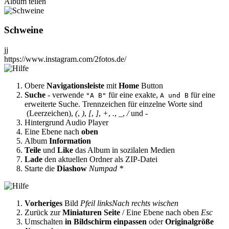
Album teilen
Schweine
jj
https://www.instagram.com/2fotos.de/
Obere
Navigationsleiste
mit
Home
Button
Suche
- verwende
für eine exakte,
für eine
"A B"
A und B
erweiterte Suche. Trennzeichen für einzelne Worte sind
(Leerzeichen),
(
,
)
,
[
,
]
,
+
,
.
,
_
,
/
und
-
Hintergrund Audio Player
Eine Ebene nach
oben
Album
Information
Teile
und
Like
das Album in sozilalen Medien
Lade
den aktuellen Ordner als ZIP-Datei
Starte die
Diashow
Numpad *
Vorheriges
Bild
Pfeil links
Nach rechts wischen
Zurück zur
Miniaturen Seite
/ Eine Ebene nach oben
Esc
Umschalten
in Bildschirm einpassen
oder
Originalgröße