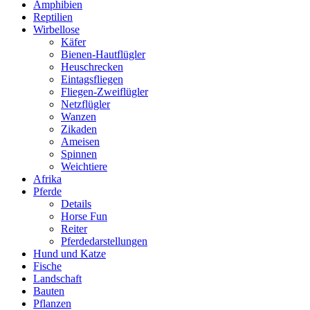
Amphibien
Reptilien
Wirbellose
Käfer
Bienen-Hautflügler
Heuschrecken
Eintagsfliegen
Fliegen-Zweiflügler
Netzflügler
Wanzen
Zikaden
Ameisen
Spinnen
Weichtiere
Afrika
Pferde
Details
Horse Fun
Reiter
Pferdedarstellungen
Hund und Katze
Fische
Landschaft
Bauten
Pflanzen