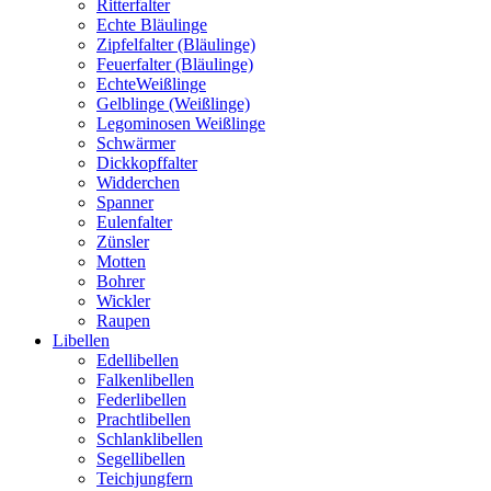
Ritterfalter
Echte Bläulinge
Zipfelfalter (Bläulinge)
Feuerfalter (Bläulinge)
EchteWeißlinge
Gelblinge (Weißlinge)
Legominosen Weißlinge
Schwärmer
Dickkopffalter
Widderchen
Spanner
Eulenfalter
Zünsler
Motten
Bohrer
Wickler
Raupen
Libellen
Edellibellen
Falkenlibellen
Federlibellen
Prachtlibellen
Schlanklibellen
Segellibellen
Teichjungfern