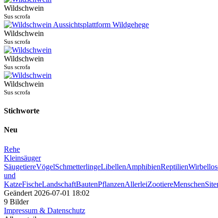
Wildschwein
Sus scrofa
Wildschwein
Sus scrofa
Wildschwein
Sus scrofa
Wildschwein
Sus scrofa
Stichworte
Neu
Rehe
Kleinsäuger
Säugetiere
Vögel
Schmetterlinge
Libellen
Amphibien
Reptilien
Wirbellos
und
Katze
Fische
Landschaft
Bauten
Pflanzen
Allerlei
Zootiere
Menschen
Sit
Geändert
2026-07-01 18:02
9 Bilder
Impressum & Datenschutz