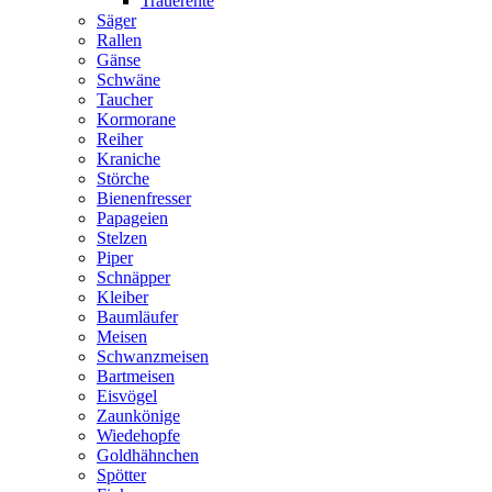
Trauerente
Säger
Rallen
Gänse
Schwäne
Taucher
Kormorane
Reiher
Kraniche
Störche
Bienenfresser
Papageien
Stelzen
Piper
Schnäpper
Kleiber
Baumläufer
Meisen
Schwanzmeisen
Bartmeisen
Eisvögel
Zaunkönige
Wiedehopfe
Goldhähnchen
Spötter