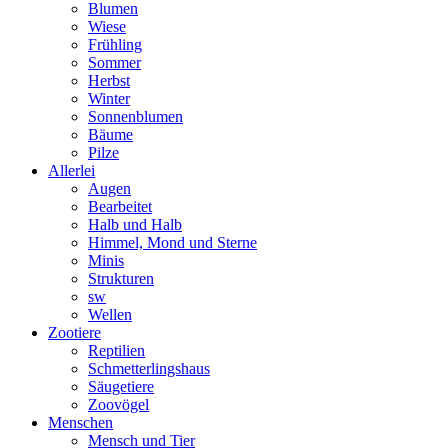
Blumen
Wiese
Frühling
Sommer
Herbst
Winter
Sonnenblumen
Bäume
Pilze
Allerlei
Augen
Bearbeitet
Halb und Halb
Himmel, Mond und Sterne
Minis
Strukturen
sw
Wellen
Zootiere
Reptilien
Schmetterlingshaus
Säugetiere
Zoovögel
Menschen
Mensch und Tier