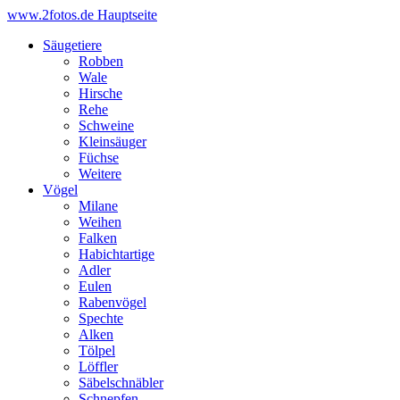
www.2fotos.de
Hauptseite
Säugetiere
Robben
Wale
Hirsche
Rehe
Schweine
Kleinsäuger
Füchse
Weitere
Vögel
Milane
Weihen
Falken
Habichtartige
Adler
Eulen
Rabenvögel
Spechte
Alken
Tölpel
Löffler
Säbelschnäbler
Schnepfen