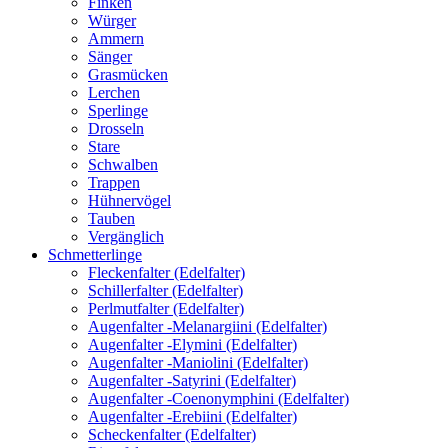
Finken
Würger
Ammern
Sänger
Grasmücken
Lerchen
Sperlinge
Drosseln
Stare
Schwalben
Trappen
Hühnervögel
Tauben
Vergänglich
Schmetterlinge
Fleckenfalter (Edelfalter)
Schillerfalter (Edelfalter)
Perlmutfalter (Edelfalter)
Augenfalter -Melanargiini (Edelfalter)
Augenfalter -Elymini (Edelfalter)
Augenfalter -Maniolini (Edelfalter)
Augenfalter -Satyrini (Edelfalter)
Augenfalter -Coenonymphini (Edelfalter)
Augenfalter -Erebiini (Edelfalter)
Scheckenfalter (Edelfalter)