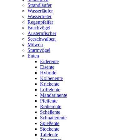
Strandläufer
Wasserläufer
Wassertreter
Regenpfeifer
Brachvögel
Austernfischer
Seeschwalben
Möwen
Sturmvögel
Enten
Eiderente
Eisente
Hybride
Kolbenente
Krickente
Löffelente
Mandarinente
Pfeifente
Reiherente
Schellente
Schnatterente
Spießente
Stockente
Tafelente