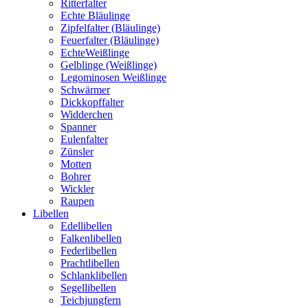
Ritterfalter
Echte Bläulinge
Zipfelfalter (Bläulinge)
Feuerfalter (Bläulinge)
EchteWeißlinge
Gelblinge (Weißlinge)
Legominosen Weißlinge
Schwärmer
Dickkopffalter
Widderchen
Spanner
Eulenfalter
Zünsler
Motten
Bohrer
Wickler
Raupen
Libellen
Edellibellen
Falkenlibellen
Federlibellen
Prachtlibellen
Schlanklibellen
Segellibellen
Teichjungfern