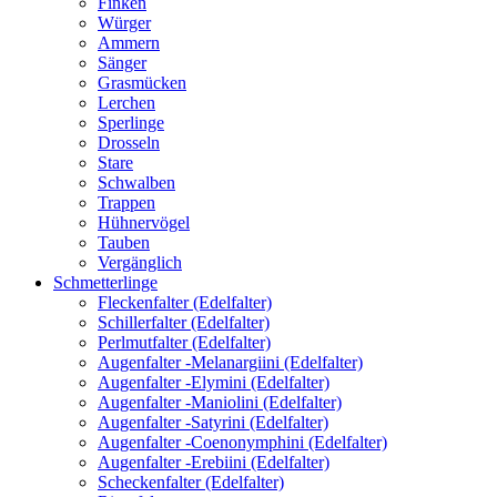
Finken
Würger
Ammern
Sänger
Grasmücken
Lerchen
Sperlinge
Drosseln
Stare
Schwalben
Trappen
Hühnervögel
Tauben
Vergänglich
Schmetterlinge
Fleckenfalter (Edelfalter)
Schillerfalter (Edelfalter)
Perlmutfalter (Edelfalter)
Augenfalter -Melanargiini (Edelfalter)
Augenfalter -Elymini (Edelfalter)
Augenfalter -Maniolini (Edelfalter)
Augenfalter -Satyrini (Edelfalter)
Augenfalter -Coenonymphini (Edelfalter)
Augenfalter -Erebiini (Edelfalter)
Scheckenfalter (Edelfalter)