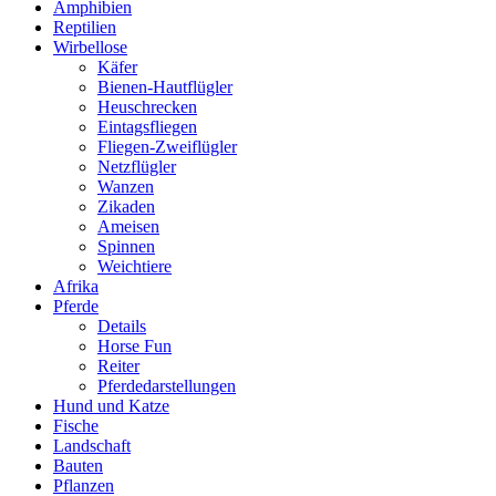
Amphibien
Reptilien
Wirbellose
Käfer
Bienen-Hautflügler
Heuschrecken
Eintagsfliegen
Fliegen-Zweiflügler
Netzflügler
Wanzen
Zikaden
Ameisen
Spinnen
Weichtiere
Afrika
Pferde
Details
Horse Fun
Reiter
Pferdedarstellungen
Hund und Katze
Fische
Landschaft
Bauten
Pflanzen