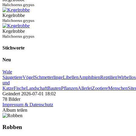
Halichoerus grypus
Kegelrobbe
Halichoerus grypus
Kegelrobbe
Halichoerus grypus
Stichworte
Neu
Wale
Säugetiere
Vögel
Schmetterlinge
Libellen
Amphibien
Reptilien
Wirbellos
und
Katze
Fische
Landschaft
Bauten
Pflanzen
Allerlei
Zootiere
Menschen
Sit
Geändert
2026-07-01 18:02
78 Bilder
Impressum & Datenschutz
Album teilen
Robben