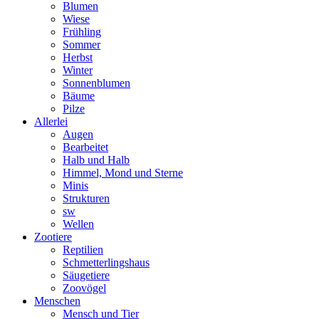
Blumen
Wiese
Frühling
Sommer
Herbst
Winter
Sonnenblumen
Bäume
Pilze
Allerlei
Augen
Bearbeitet
Halb und Halb
Himmel, Mond und Sterne
Minis
Strukturen
sw
Wellen
Zootiere
Reptilien
Schmetterlingshaus
Säugetiere
Zoovögel
Menschen
Mensch und Tier