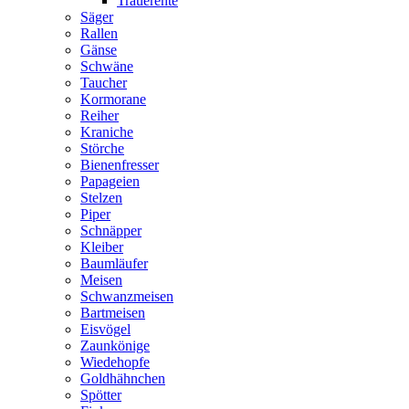
Trauerente
Säger
Rallen
Gänse
Schwäne
Taucher
Kormorane
Reiher
Kraniche
Störche
Bienenfresser
Papageien
Stelzen
Piper
Schnäpper
Kleiber
Baumläufer
Meisen
Schwanzmeisen
Bartmeisen
Eisvögel
Zaunkönige
Wiedehopfe
Goldhähnchen
Spötter