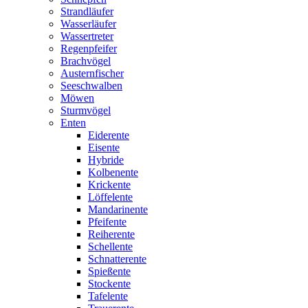
Strandläufer
Wasserläufer
Wassertreter
Regenpfeifer
Brachvögel
Austernfischer
Seeschwalben
Möwen
Sturmvögel
Enten
Eiderente
Eisente
Hybride
Kolbenente
Krickente
Löffelente
Mandarinente
Pfeifente
Reiherente
Schellente
Schnatterente
Spießente
Stockente
Tafelente