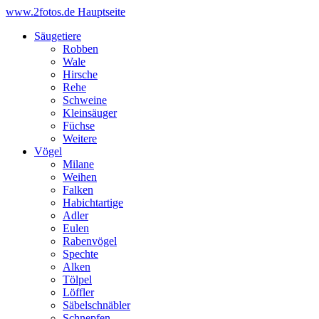
www.2fotos.de
Hauptseite
Säugetiere
Robben
Wale
Hirsche
Rehe
Schweine
Kleinsäuger
Füchse
Weitere
Vögel
Milane
Weihen
Falken
Habichtartige
Adler
Eulen
Rabenvögel
Spechte
Alken
Tölpel
Löffler
Säbelschnäbler
Schnepfen