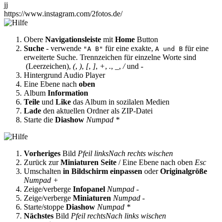
jj
https://www.instagram.com/2fotos.de/
Obere
Navigationsleiste
mit
Home
Button
Suche
- verwende
für eine exakte,
für eine
"A B"
A und B
erweiterte Suche. Trennzeichen für einzelne Worte sind
(Leerzeichen),
(
,
)
,
[
,
]
,
+
,
.
,
_
,
/
und
-
Hintergrund Audio Player
Eine Ebene nach
oben
Album
Information
Teile
und
Like
das Album in sozilalen Medien
Lade
den aktuellen Ordner als ZIP-Datei
Starte die
Diashow
Numpad *
Vorheriges
Bild
Pfeil links
Nach rechts wischen
Zurück zur
Miniaturen Seite
/ Eine Ebene nach oben
Esc
Umschalten
in Bildschirm einpassen
oder
Originalgröße
Numpad +
Zeige/verberge
Infopanel
Numpad -
Zeige/verberge
Miniaturen
Numpad -
Starte/stoppe
Diashow
Numpad *
Nächstes
Bild
Pfeil rechts
Nach links wischen