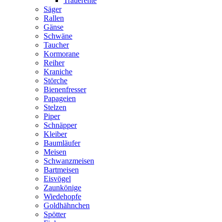
Trauerente
Säger
Rallen
Gänse
Schwäne
Taucher
Kormorane
Reiher
Kraniche
Störche
Bienenfresser
Papageien
Stelzen
Piper
Schnäpper
Kleiber
Baumläufer
Meisen
Schwanzmeisen
Bartmeisen
Eisvögel
Zaunkönige
Wiedehopfe
Goldhähnchen
Spötter