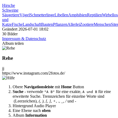
Hirsche
Schweine
Säugetiere
Vögel
Schmetterlinge
Libellen
Amphibien
Reptilien
Wirbellos
und
Katze
Fische
Landschaft
Bauten
Pflanzen
Allerlei
Zootiere
Menschen
Sit
Geändert
2026-07-01 18:02
30 Bilder
Impressum & Datenschutz
Album teilen
Rehe
jj
https://www.instagram.com/2fotos.de/
Obere
Navigationsleiste
mit
Home
Button
Suche
- verwende
für eine exakte,
für eine
"A B"
A und B
erweiterte Suche. Trennzeichen für einzelne Worte sind
(Leerzeichen),
(
,
)
,
[
,
]
,
+
,
.
,
_
,
/
und
-
Hintergrund Audio Player
Eine Ebene nach
oben
Album
Information