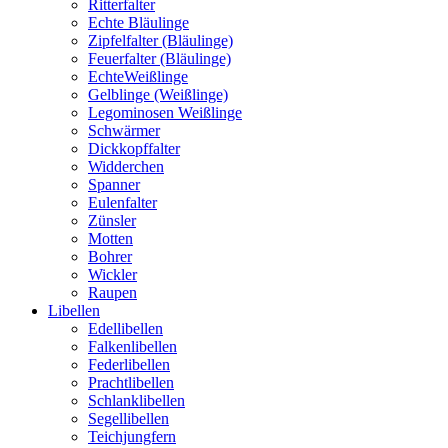
Ritterfalter
Echte Bläulinge
Zipfelfalter (Bläulinge)
Feuerfalter (Bläulinge)
EchteWeißlinge
Gelblinge (Weißlinge)
Legominosen Weißlinge
Schwärmer
Dickkopffalter
Widderchen
Spanner
Eulenfalter
Zünsler
Motten
Bohrer
Wickler
Raupen
Libellen
Edellibellen
Falkenlibellen
Federlibellen
Prachtlibellen
Schlanklibellen
Segellibellen
Teichjungfern