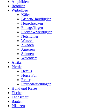
Amphibien
Reptilien
Wirbellose
Käfer
Bienen-Hautflügler
Heuschrecken
Eintagsfliegen
Fliegen-Zweiflügler
Netzflügler
Wanzen
Zikaden
Ameisen
Spinnen
Weichtiere
Afrika
Pferde
Details
Horse Fun
Reiter
Pferdedarstellungen
Hund und Katze
Fische
Landschaft
Bauten
Pflanzen