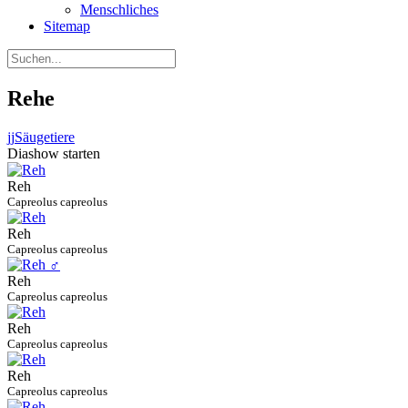
Menschliches
Sitemap
Rehe
jj
Säugetiere
Diashow starten
Reh
Capreolus capreolus
Reh
Capreolus capreolus
Reh
Capreolus capreolus
Reh
Capreolus capreolus
Reh
Capreolus capreolus