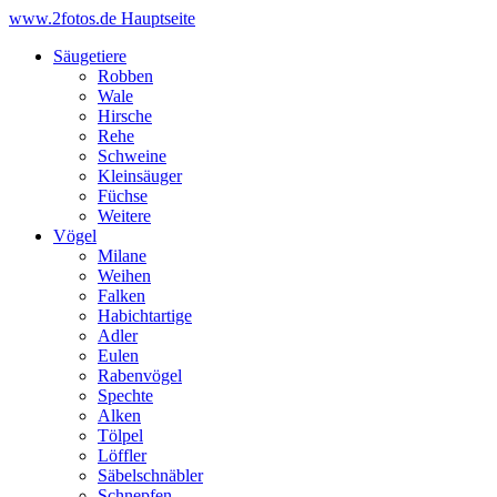
www.2fotos.de
Hauptseite
Säugetiere
Robben
Wale
Hirsche
Rehe
Schweine
Kleinsäuger
Füchse
Weitere
Vögel
Milane
Weihen
Falken
Habichtartige
Adler
Eulen
Rabenvögel
Spechte
Alken
Tölpel
Löffler
Säbelschnäbler
Schnepfen