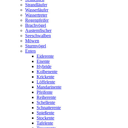
Strandläufer
Wasserläufer
Wassertreter
Regenpfeifer
Brachvögel
Austernfischer
Seeschwalben
Möwen
Sturmvögel
Enten
Eiderente
Eisente
Hybride
Kolbenente
Krickente
Löffelente
Mandarinente
Pfeifente
Reiherente
Schellente
Schnatterente
Spießente
Stockente
Tafelente