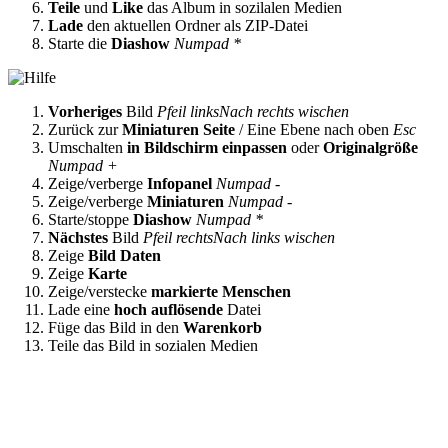
Teile
und
Like
das Album in sozilalen Medien
Lade
den aktuellen Ordner als ZIP-Datei
Starte die
Diashow
Numpad *
Vorheriges
Bild
Pfeil links
Nach rechts wischen
Zurück zur
Miniaturen Seite
/ Eine Ebene nach oben
Esc
Umschalten
in Bildschirm einpassen
oder
Originalgröße
Numpad +
Zeige/verberge
Infopanel
Numpad -
Zeige/verberge
Miniaturen
Numpad -
Starte/stoppe
Diashow
Numpad *
Nächstes
Bild
Pfeil rechts
Nach links wischen
Zeige
Bild Daten
Zeige
Karte
Zeige/verstecke
markierte Menschen
Lade eine
hoch auflösende
Datei
Füge das Bild in den
Warenkorb
Teile das Bild in sozialen Medien