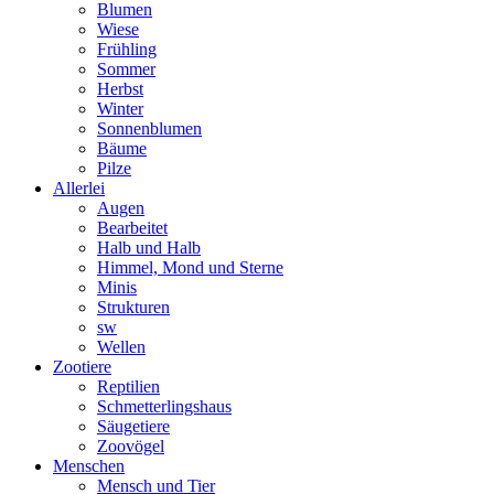
Blumen
Wiese
Frühling
Sommer
Herbst
Winter
Sonnenblumen
Bäume
Pilze
Allerlei
Augen
Bearbeitet
Halb und Halb
Himmel, Mond und Sterne
Minis
Strukturen
sw
Wellen
Zootiere
Reptilien
Schmetterlingshaus
Säugetiere
Zoovögel
Menschen
Mensch und Tier