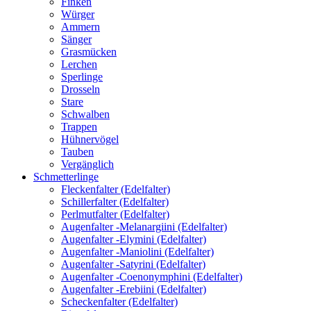
Finken
Würger
Ammern
Sänger
Grasmücken
Lerchen
Sperlinge
Drosseln
Stare
Schwalben
Trappen
Hühnervögel
Tauben
Vergänglich
Schmetterlinge
Fleckenfalter (Edelfalter)
Schillerfalter (Edelfalter)
Perlmutfalter (Edelfalter)
Augenfalter -Melanargiini (Edelfalter)
Augenfalter -Elymini (Edelfalter)
Augenfalter -Maniolini (Edelfalter)
Augenfalter -Satyrini (Edelfalter)
Augenfalter -Coenonymphini (Edelfalter)
Augenfalter -Erebiini (Edelfalter)
Scheckenfalter (Edelfalter)